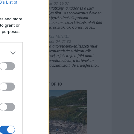
B’s List of
2019. július 02. 16:07
A Sakál, a Patkány, a Kádár és a Laci
(2022) teljes film A szocializmus éveiben
Budapest igazi édeni állapotokat
er and store
biztosított a nemzetközi körözés alatt álló
to grant or
külföldi terroristáknak. Carlos, azaz...
ed purposes
TÁMOGASS MINKET
2020. január 04. 21:32
Támogasd a történelmi-építészeti múlt
további bemutatását! A diktatúrák
építészetével, a jól elrejtett föld alatti
világok bemutatásával, a történelem
margójára száműzött, de érdekfeszítő...
TOP 10