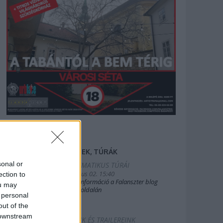
FILMEK, TÚRÁK
sonal or
2025.TEMATIKUS TÚRÁI
2019. július 02. 15:40
ection to
Bővebb információ a Falanszter blog
ou may
oldal FB-oldalán
 personal
out of the
 downstream
FILMEINK ÉS TRAILEREINK