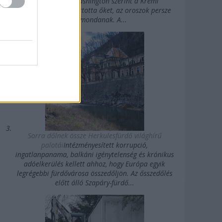
Államok felé. Washington szerint a Kreml
agykontroll alatt tartotta őket, az oroszok persze
mást mondanak. A...
Sorra dőlnek össze Herkulesfürdő világhírű
palotái
Intézményesített korrupció,
ingatlanpanama, balkáni igénytelenség és krónikus
adóelkerülés kellett ahhoz, hogy Európa egyik
legrégebbi fürdővárosa összedőljön. Az ősszedőlés
előtt álló Szapáry-fürdő...