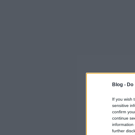
Blog -
Do 
If you wish 
sensitive in
confirm you
continue se
information 
further disc