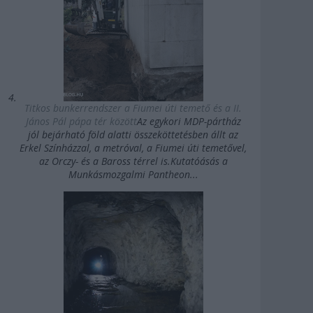
Titkos bunkerrendszer a Fiumei úti temető és a II.
János Pál pápa tér között
Az egykori MDP-pártház
jól bejárható föld alatti összeköttetésben állt az
Erkel Színházzal, a metróval, a Fiumei úti temetővel,
az Orczy- és a Baross térrel is.Kutatóásás a
Munkásmozgalmi Pantheon...