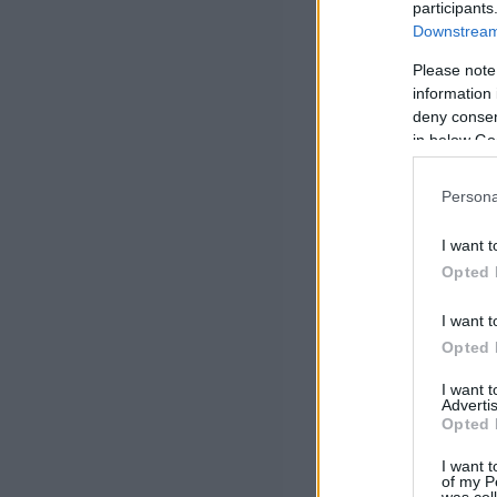
participants
Downstream 
Please note
information 
deny consent
in below Go
Persona
I want t
Opted 
I want t
Opted 
I want 
Advertis
Opted 
I want t
of my P
was col