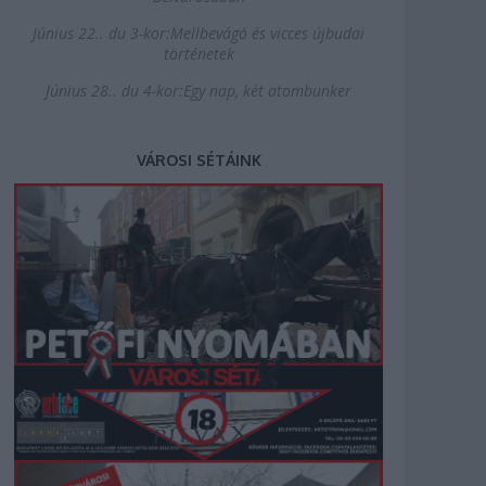
Június 22.. du 3-kor:Mellbevágó és vicces újbudai
történetek
Június 28.. du 4-kor:Egy nap, két atombunker
VÁROSI SÉTÁINK