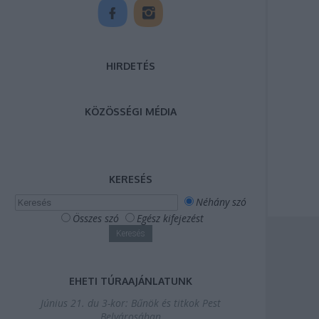
HIRDETÉS
KÖZÖSSÉGI MÉDIA
KERESÉS
Néhány szó
Összes szó
Egész kifejezést
EHETI TÚRAAJÁNLATUNK
Június 21. du 3-kor: Bűnök és titkok Pest
Belvárosában