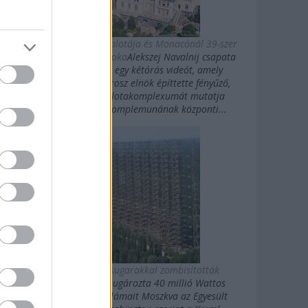
Putyin titkos luxuspalotája és Monacónál 39-szer
nagyobb magánbirtoka
Alekszej Navalnij csapata
kedden közzétett egy kétórás videót, amely
Vlagyimir Putyin orosz elnök építtette fényűző,
Fekete-tengeri palotakomplexumát mutatja
be.Putyin palotakomplemunának központi...
Az oroszok gigasugarakkal zombisították
Amerikát
10 évig sugározta 40 millió Wattos
erősségű rövidhullámait Moszkva az Egyesült