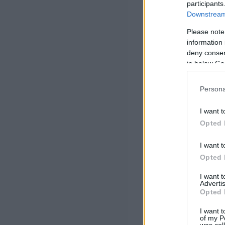
participants
Downstream 
Please note
information 
deny consent
in below Go
Persona
I want t
Opted 
I want t
Opted 
I want 
Advertis
Opted 
I want t
of my P
was col