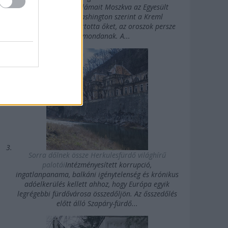
erősségű rövidhullámait Moszkva az Egyesült
Államok felé. Washington szerint a Kreml
agykontroll alatt tartotta őket, az oroszok persze
mást mondanak. A...
Sorra dőlnek össze Herkulesfürdő világhírű
palotái
Intézményesített korrupció,
ingatlanpanama, balkáni igénytelenség és krónikus
adóelkerülés kellett ahhoz, hogy Európa egyik
legrégebbi fürdővárosa összedőljön. Az ősszedőlés
előtt álló Szapáry-fürdő...