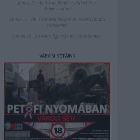
Június 21. du 3-kor: Bűnök és titkok Pest
Belvárosában
Június 22.. du 3-kor:Mellbevágó és vicces újbudai
történetek
Június 28.. du 4-kor:Egy nap, két atombunker
VÁROSI SÉTÁINK