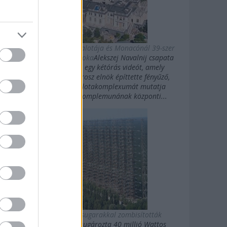
Putyin titkos luxuspalotája és Monacónál 39-szer
nagyobb magánbirtoka
Alekszej Navalnij csapata
kedden közzétett egy kétórás videót, amely
Vlagyimir Putyin orosz elnök építtette fényűző,
Fekete-tengeri palotakomplexumát mutatja
be.Putyin palotakomplemunának központi...
Az oroszok gigasugarakkal zombisították
Amerikát
10 évig sugározta 40 millió Wattos