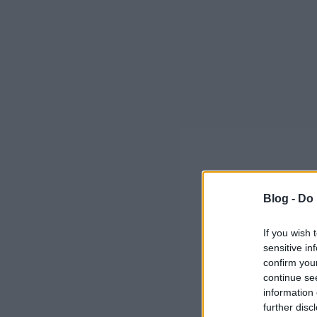
Blog -
Do 
If you wish 
sensitive in
confirm you
continue se
information 
further disc