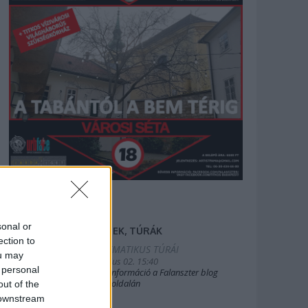
sonal or
FILMEK, TÚRÁK
ection to
2025.TEMATIKUS TÚRÁI
ou may
2019. július 02. 15:40
 personal
Bővebb információ a Falanszter blog
oldal FB-oldalán
out of the
 downstream