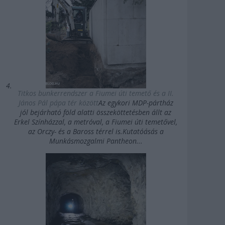
Titkos bunkerrendszer a Fiumei úti temető és a II.
János Pál pápa tér között
Az egykori MDP-pártház
jól bejárható föld alatti összeköttetésben állt az
Erkel Színházzal, a metróval, a Fiumei úti temetővel,
az Orczy- és a Baross térrel is.Kutatóásás a
Munkásmozgalmi Pantheon...