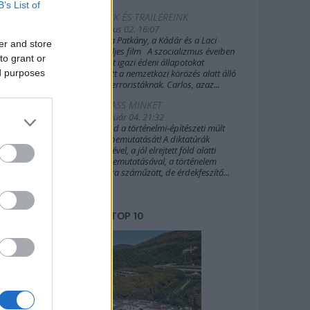
B’s List of
FILMEINK ÉS TRAILEREINK
2019. július 02. 16:07
A Sakál, a Patkány, a Kádár és a Laci
er and store
(2022) teljes film A szocializmus éveiben
to grant or
Budapest igazi édeni állapotokat
ed purposes
biztosított a nemzetközi körözés alatt álló
külföldi terroristáknak. Carlos, azaz...
TÁMOGASS MINKET
2020. január 04. 21:32
Támogasd a történelmi-építészeti múlt
további bemutatását! A diktatúrák
építészetével, a jól elrejtett föld alatti
világok bemutatásával, a történelem
margójára száműzött, de érdekfeszítő...
TOP 10