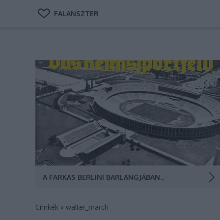
FALANSZTER
A 2012-es londoni Nyári Olimpiai Játékok kapcsán egy
apró sorozatban idézzük fel a diktatúrák (Harmadik
Birodalom, Szovjetunió stb.) által rendezett
sportjátékokat. Az első állomásunk az 1936-os
berlini. Az 1936-os berlini Olimpiai Stadion (Grafika:
Falanszter.blog.hu)
A FARKAS BERLINI BARLANGJÁBAN: A NÁCI OLIMPIA-KOLOSSZUS
Címkék
»
walter_march