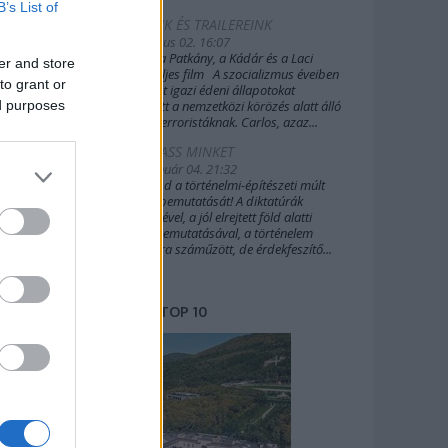
B’s List of
FILMEINK ÉS TRAILEREINK
2019. július 02. 16:07
A Sakál, a Patkány, a Kádár és a Laci
er and store
(2022) teljes film A szocializmus éveiben
to grant or
Budapest igazi édeni állapotokat
ed purposes
biztosított a nemzetközi körözés alatt álló
külföldi terroristáknak. Carlos, azaz...
TÁMOGASS MINKET
2020. január 04. 21:32
Támogasd a történelmi-építészeti múlt
további bemutatását! A diktatúrák
építészetével, a jól elrejtett föld alatti
világok bemutatásával, a történelem
margójára száműzött, de érdekfeszítő...
TOP 10