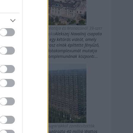
Putyin titkos luxuspalotája és Monacónál 39-szer
nagyobb magánbirtoka
Alekszej Navalnij csapata
kedden közzétett egy kétórás videót, amely
Vlagyimir Putyin orosz elnök építtette fényűző,
Fekete-tengeri palotakomplexumát mutatja
be.Putyin palotakomplemunának központi...
Az oroszok gigasugarakkal zombisították
Amerikát
10 évig sugározta 40 millió Wattos