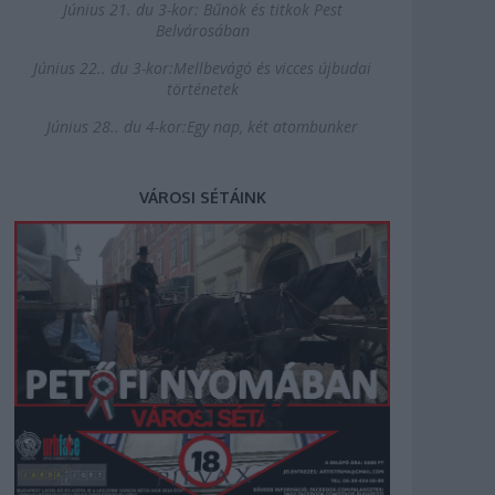
Június 21. du 3-kor: Bűnök és titkok Pest
Belvárosában
Június 22.. du 3-kor:Mellbevágó és vicces újbudai
történetek
Június 28.. du 4-kor:Egy nap, két atombunker
VÁROSI SÉTÁINK