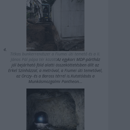
Titkos bunkerrendszer a Fiumei úti temető és a II.
János Pál pápa tér között
Az egykori MDP-pártház
jól bejárható föld alatti összeköttetésben állt az
Erkel Színházzal, a metróval, a Fiumei úti temetővel,
az Orczy- és a Baross térrel is.Kutatóásás a
Munkásmozgalmi Pantheon...