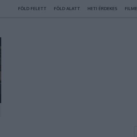
FÖLD FELETT
FÖLD ALATT
HETI ÉRDEKES
FILM