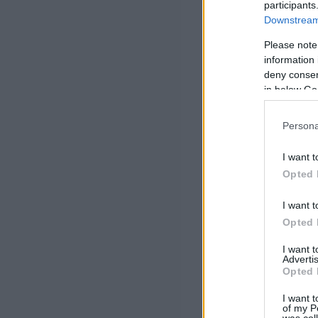
participants
Downstream 
Please note
information 
deny consent
in below Go
Persona
I want t
Opted 
I want t
Opted 
I want 
Advertis
Opted 
I want t
of my P
was col