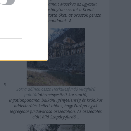
erősségű rövidhullámait Moszkva az Egyesült
Államok felé. Washington szerint a Kreml
agykontroll alatt tartotta őket, az oroszok persze
mást mondanak. A...
Sorra dőlnek össze Herkulesfürdő világhírű
palotái
Intézményesített korrupció,
ingatlanpanama, balkáni igénytelenség és krónikus
adóelkerülés kellett ahhoz, hogy Európa egyik
legrégebbi fürdővárosa összedőljön. Az ősszedőlés
előtt álló Szapáry-fürdő...