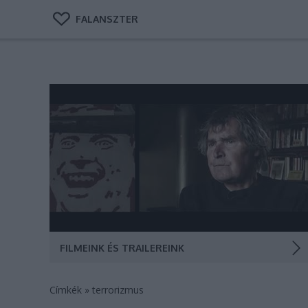
FALANSZTER
A Sakál, a Patkány, a Kádár és a Laci (2022) teljes film
A szocializmus éveiben Budapest igazi édeni
állapotokat biztosított a nemzetközi körözés alatt
álló külföldi terroristáknak. Carlos, azaz a Sakál, Abi
Nidal és Abu Daoud a Duna partjáról szervezték meg
Aldo Moro olasz miniszterelnök, Anvar…
FILMEINK ÉS TRAILEREINK
Címkék
»
terrorizmus