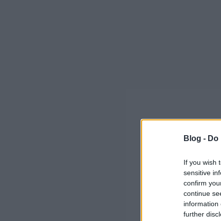
Blog -
Do 
If you wish 
sensitive in
confirm you
continue se
information 
further disc