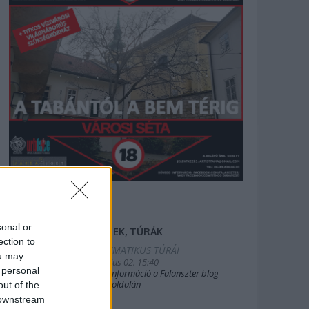
sonal or
FILMEK, TÚRÁK
ection to
2025.TEMATIKUS TÚRÁI
ou may
2019. július 02. 15:40
 personal
Bővebb információ a Falanszter blog
oldal FB-oldalán
out of the
 downstream