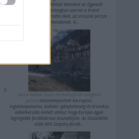
erősségű rövidhullámait Moszkva az Egyesült
Államok felé. Washington szerint a Kreml
agykontroll alatt tartotta őket, az oroszok persze
mást mondanak. A...
Sorra dőlnek össze Herkulesfürdő világhírű
palotái
Intézményesített korrupció,
ingatlanpanama, balkáni igénytelenség és krónikus
adóelkerülés kellett ahhoz, hogy Európa egyik
legrégebbi fürdővárosa összedőljön. Az ősszedőlés
előtt álló Szapáry-fürdő...