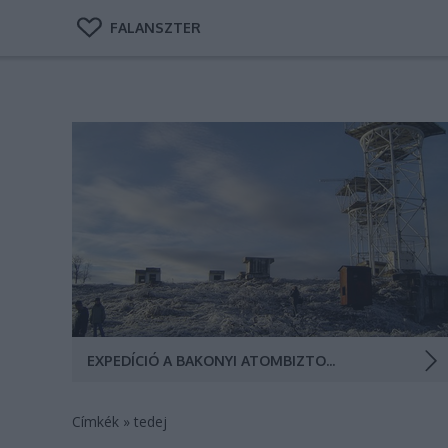
FALANSZTER
A Bakony egyik csúcsába rejtett titkos harcálláspont
felelt volna Moszkva, és a NATO ellen az osztrák-olasz
fronton harcoló magyar és szovjet alakulatok közötti
kommunikációs összekötéséért. Szovjet vasszörnyek a
Bakony csúcsán (Fotó: Kizmus Szabolcs/Hadsz)
EXPEDÍCIÓ A BAKONYI ATOMBIZTOS SZOVJET VASSZÖRNYHÖZ
Címkék
»
tedej