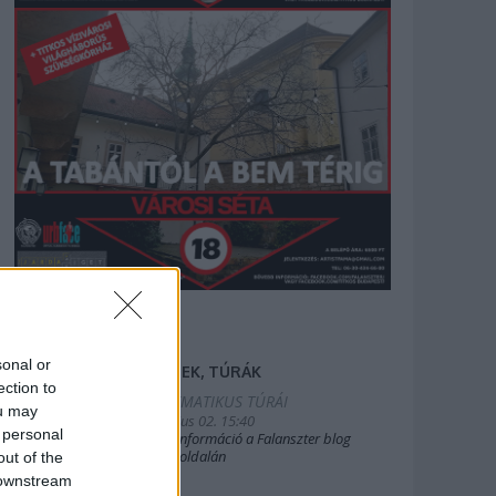
sonal or
FILMEK, TÚRÁK
ection to
2025.TEMATIKUS TÚRÁI
ou may
2019. július 02. 15:40
 personal
Bővebb információ a Falanszter blog
oldal FB-oldalán
out of the
 downstream