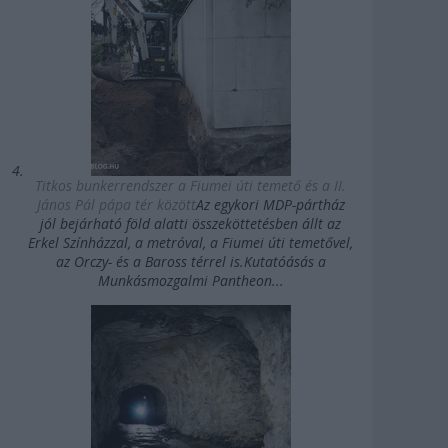
Titkos bunkerrendszer a Fiumei úti temető és a II.
János Pál pápa tér között
Az egykori MDP-pártház
jól bejárható föld alatti összeköttetésben állt az
Erkel Színházzal, a metróval, a Fiumei úti temetővel,
az Orczy- és a Baross térrel is.Kutatóásás a
Munkásmozgalmi Pantheon...