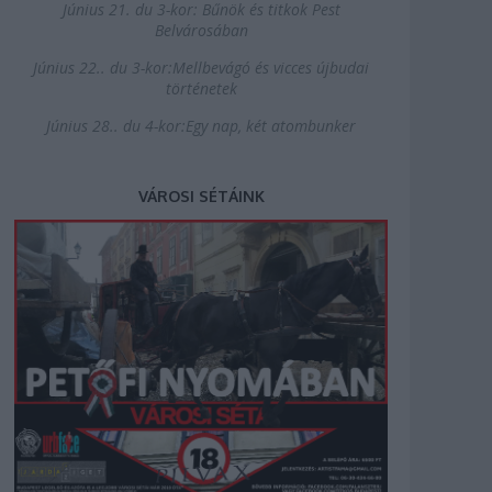
Június 21. du 3-kor: Bűnök és titkok Pest
Belvárosában
Június 22.. du 3-kor:Mellbevágó és vicces újbudai
történetek
Június 28.. du 4-kor:Egy nap, két atombunker
VÁROSI SÉTÁINK