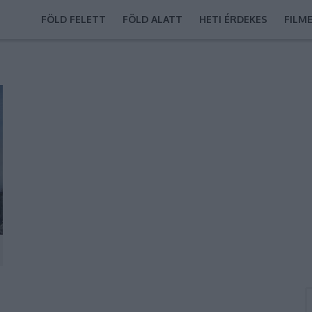
FÖLD FELETT
FÖLD ALATT
HETI ÉRDEKES
FILM