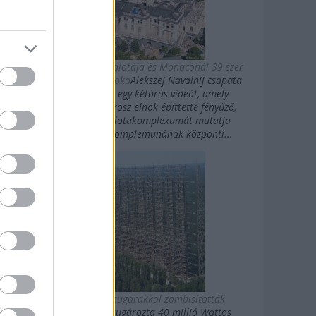
Putyin titkos luxuspalotája és Monacónál 39-szer
nagyobb magánbirtoka
Alekszej Navalnij csapata
kedden közzétett egy kétórás videót, amely
Vlagyimir Putyin orosz elnök építtette fényűző,
Fekete-tengeri palotakomplexumát mutatja
be.Putyin palotakomplemunának központi...
Az oroszok gigasugarakkal zombisították
Amerikát
10 évig sugározta 40 millió Wattos