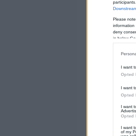
participants
Downstream 
Please note
information 
deny consent
in below Go
Persona
I want t
Opted 
I want t
Opted 
I want 
Advertis
Opted 
I want t
of my P
was col