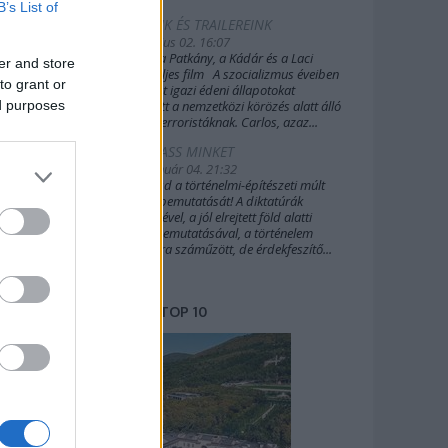
B’s List of
FILMEINK ÉS TRAILEREINK
2019. július 02. 16:07
A Sakál, a Patkány, a Kádár és a Laci
er and store
(2022) teljes film A szocializmus éveiben
to grant or
Budapest igazi édeni állapotokat
ed purposes
biztosított a nemzetközi körözés alatt álló
külföldi terroristáknak. Carlos, azaz...
TÁMOGASS MINKET
2020. január 04. 21:32
Támogasd a történelmi-építészeti múlt
további bemutatását! A diktatúrák
építészetével, a jól elrejtett föld alatti
világok bemutatásával, a történelem
margójára száműzött, de érdekfeszítő...
TOP 10