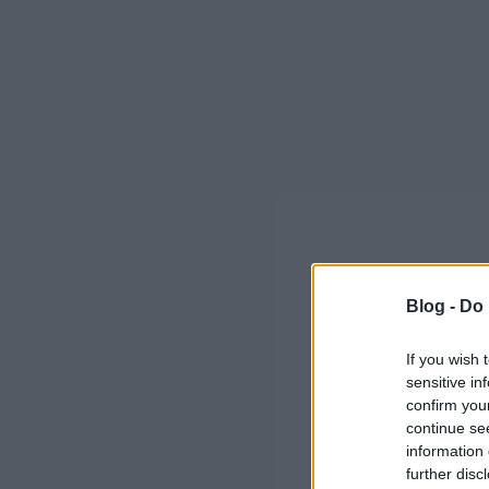
Blog -
Do 
If you wish 
sensitive in
confirm you
continue se
information 
further disc