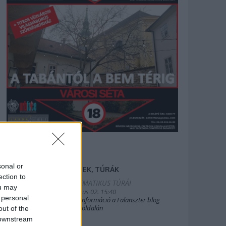
sonal or
FILMEK, TÚRÁK
ection to
2025.TEMATIKUS TÚRÁI
ou may
2019. július 02. 15:40
 personal
Bővebb információ a Falanszter blog
oldal FB-oldalán
out of the
 downstream