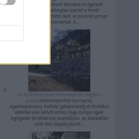
erősségű rövidhullámait Moszkva az Egyesült
Államok felé. Washington szerint a Kreml
agykontroll alatt tartotta őket, az oroszok persze
mást mondanak. A...
Sorra dőlnek össze Herkulesfürdő világhírű
palotái
Intézményesített korrupció,
ingatlanpanama, balkáni igénytelenség és krónikus
adóelkerülés kellett ahhoz, hogy Európa egyik
legrégebbi fürdővárosa összedőljön. Az ősszedőlés
előtt álló Szapáry-fürdő...