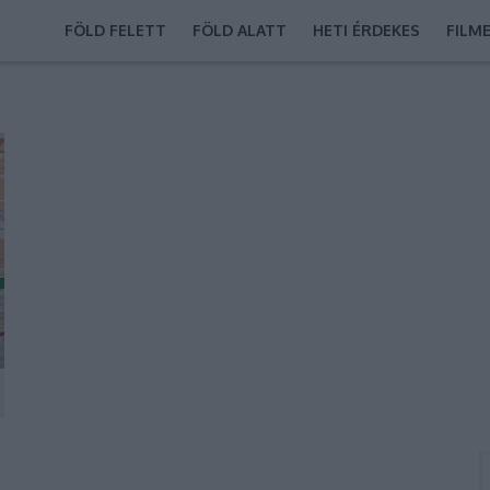
FÖLD FELETT
FÖLD ALATT
HETI ÉRDEKES
FILM