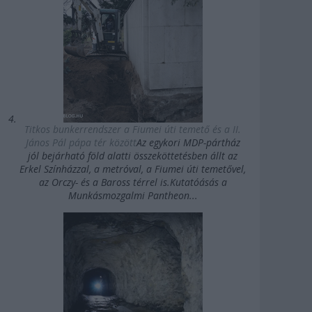
Titkos bunkerrendszer a Fiumei úti temető és a II.
János Pál pápa tér között
Az egykori MDP-pártház
jól bejárható föld alatti összeköttetésben állt az
Erkel Színházzal, a metróval, a Fiumei úti temetővel,
az Orczy- és a Baross térrel is.Kutatóásás a
Munkásmozgalmi Pantheon...