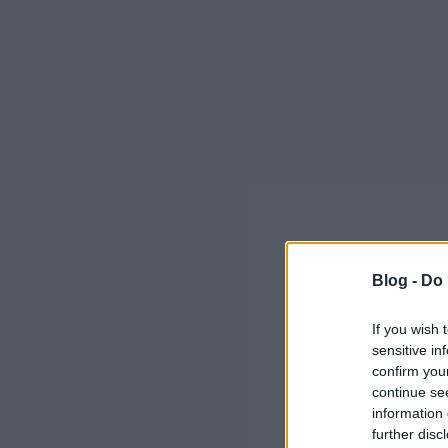
Blog -
Do 
If you wish 
sensitive in
confirm you
continue se
information 
further disc