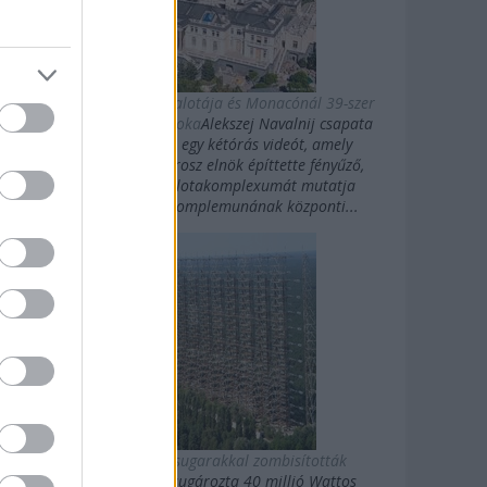
Putyin titkos luxuspalotája és Monacónál 39-szer
nagyobb magánbirtoka
Alekszej Navalnij csapata
kedden közzétett egy kétórás videót, amely
Vlagyimir Putyin orosz elnök építtette fényűző,
Fekete-tengeri palotakomplexumát mutatja
be.Putyin palotakomplemunának központi...
Az oroszok gigasugarakkal zombisították
Amerikát
10 évig sugározta 40 millió Wattos