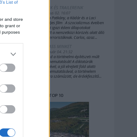
B’s List of
FILMEINK ÉS TRAILEREINK
2019. július 02. 16:07
A Sakál, a Patkány, a Kádár és a Laci
er and store
(2022) teljes film A szocializmus éveiben
to grant or
Budapest igazi édeni állapotokat
ed purposes
biztosított a nemzetközi körözés alatt álló
külföldi terroristáknak. Carlos, azaz...
TÁMOGASS MINKET
2020. január 04. 21:32
Támogasd a történelmi-építészeti múlt
további bemutatását! A diktatúrák
építészetével, a jól elrejtett föld alatti
világok bemutatásával, a történelem
margójára száműzött, de érdekfeszítő...
TOP 10