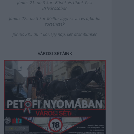
Június 21. du 3-kor: Bűnök és titkok Pest
Belvárosában
Június 22.. du 3-kor:Mellbevágó és vicces újbudai
történetek
Június 28.. du 4-kor:Egy nap, két atombunker
VÁROSI SÉTÁINK