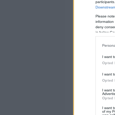
participants
Downstream 
Please note
information 
deny consent
in below Go
Persona
I want t
Opted 
I want t
Opted 
I want 
Advertis
Opted 
I want t
of my P
was col