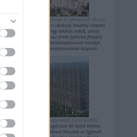
Putyin titkos luxuspalotája és Monacónál 39-szer
nagyobb magánbirtoka
Alekszej Navalnij csapata
kedden közzétett egy kétórás videót, amely
Vlagyimir Putyin orosz elnök építtette fényűző,
Fekete-tengeri palotakomplexumát mutatja
be.Putyin palotakomplemunának központi...
Az oroszok gigasugarakkal zombisították
Amerikát
10 évig sugározta 40 millió Wattos
erősségű rövidhullámait Moszkva az Egyesült