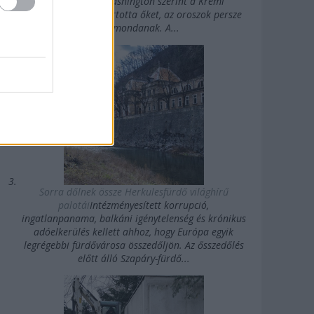
Államok felé. Washington szerint a Kreml
agykontroll alatt tartotta őket, az oroszok persze
mást mondanak. A...
Sorra dőlnek össze Herkulesfürdő világhírű
palotái
Intézményesített korrupció,
ingatlanpanama, balkáni igénytelenség és krónikus
adóelkerülés kellett ahhoz, hogy Európa egyik
legrégebbi fürdővárosa összedőljön. Az ősszedőlés
előtt álló Szapáry-fürdő...