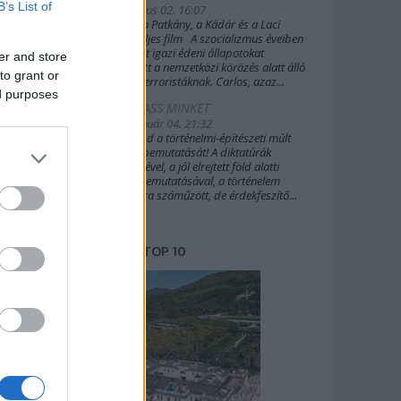
B’s List of
2019. július 02. 16:07
A Sakál, a Patkány, a Kádár és a Laci
(2022) teljes film A szocializmus éveiben
Budapest igazi édeni állapotokat
er and store
biztosított a nemzetközi körözés alatt álló
to grant or
külföldi terroristáknak. Carlos, azaz...
ed purposes
TÁMOGASS MINKET
2020. január 04. 21:32
Támogasd a történelmi-építészeti múlt
további bemutatását! A diktatúrák
építészetével, a jól elrejtett föld alatti
világok bemutatásával, a történelem
margójára száműzött, de érdekfeszítő...
TOP 10