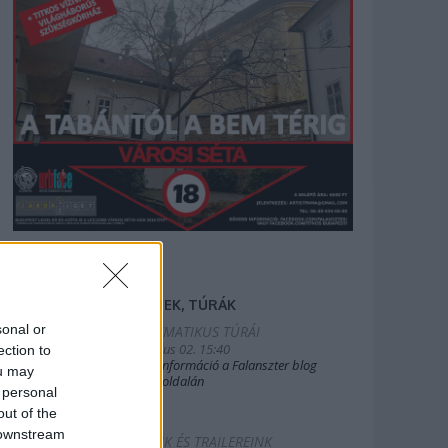
FILMEK, TÚRÁK
sonal or
2025.TEMATIKUS TÚRÁI
2019. július 02. 15:40
ection to
Bővebb információ a Falanszter blog
ou may
oldal FB-oldalán
 personal
out of the
 downstream
FILMEINK ÉS TRAILEREINK