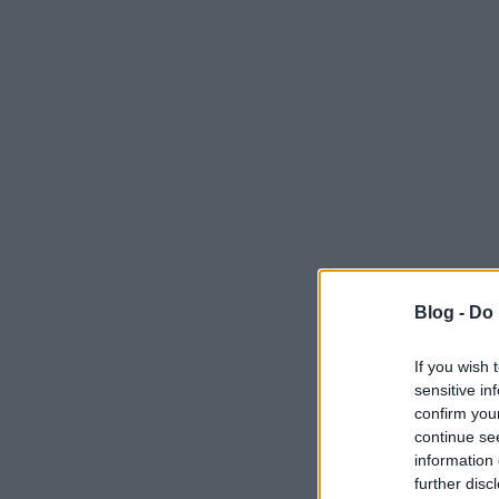
Blog -
Do 
If you wish 
sensitive in
confirm you
continue se
information 
further disc