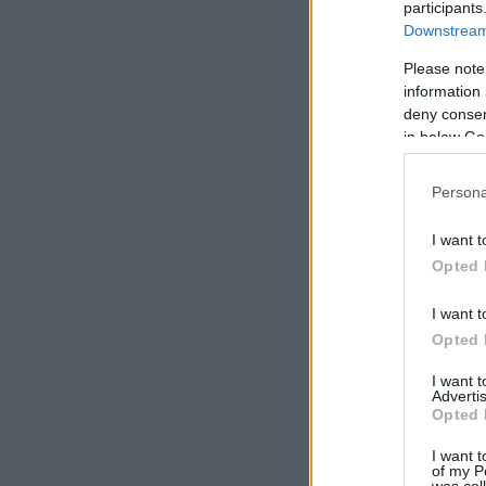
participants
Downstream 
Please note
information 
deny consent
in below Go
Persona
I want t
Opted 
I want t
Opted 
I want 
Advertis
Opted 
I want t
of my P
was col