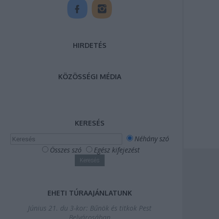
HIRDETÉS
KÖZÖSSÉGI MÉDIA
KERESÉS
Néhány szó
Összes szó
Egész kifejezést
EHETI TÚRAAJÁNLATUNK
Június 21. du 3-kor: Bűnök és titkok Pest
Belvárosában