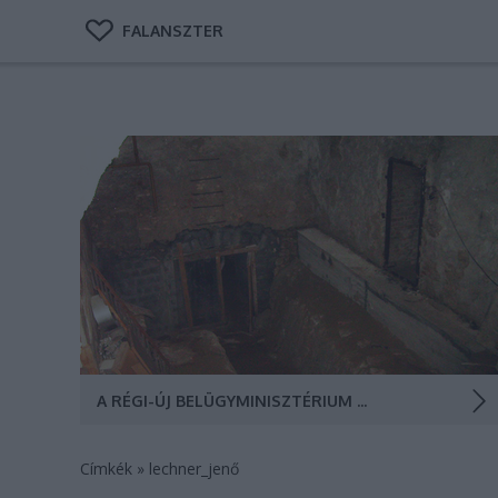
FALANSZTER
A budai Várnegyedbe visszaköltöző
Belügyminisztérium egykori épületkomplexumában
raboskodott Martinovics Ignác és gróf Batthyány Lajos
miniszterelnök, bunkerrendszerében működött a
Horthy-féle hírszerzés, illetve a Gestapo itt végezte ki
a magyar ellenállók többségét is. Zwack Péter
gyermekkori…
A RÉGI-ÚJ BELÜGYMINISZTÉRIUM ÉS ANNAK BARLANG- ÉS BUNKERRENDSZERE
Címkék
»
lechner_jenő