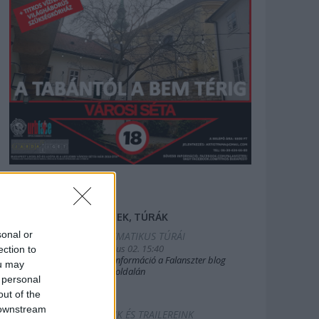
FILMEK, TÚRÁK
sonal or
2025.TEMATIKUS TÚRÁI
2019. július 02. 15:40
ection to
Bővebb információ a Falanszter blog
ou may
oldal FB-oldalán
 personal
out of the
 downstream
FILMEINK ÉS TRAILEREINK