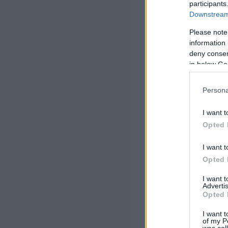
participants
Downstream 
Please note
information 
deny consent
in below Go
Persona
I want t
Opted 
I want t
Opted 
I want 
Advertis
Opted 
I want t
of my P
was col