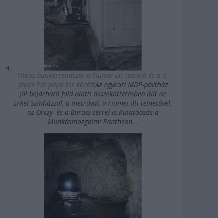
Titkos bunkerrendszer a Fiumei úti temető és a II.
János Pál pápa tér között
Az egykori MDP-pártház
jól bejárható föld alatti összeköttetésben állt az
Erkel Színházzal, a metróval, a Fiumei úti temetővel,
az Orczy- és a Baross térrel is.Kutatóásás a
Munkásmozgalmi Pantheon...