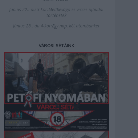
Június 22.. du 3-kor:Mellbevágó és vicces újbudai
történetek
Június 28.. du 4-kor:Egy nap, két atombunker
VÁROSI SÉTÁINK