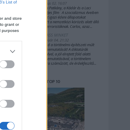
B’s List of
2019. július 02. 16:07
A Sakál, a Patkány, a Kádár és a Laci
(2022) teljes film A szocializmus éveiben
Budapest igazi édeni állapotokat
er and store
biztosított a nemzetközi körözés alatt álló
to grant or
külföldi terroristáknak. Carlos, azaz...
ed purposes
TÁMOGASS MINKET
2020. január 04. 21:32
Támogasd a történelmi-építészeti múlt
további bemutatását! A diktatúrák
építészetével, a jól elrejtett föld alatti
világok bemutatásával, a történelem
margójára száműzött, de érdekfeszítő...
TOP 10