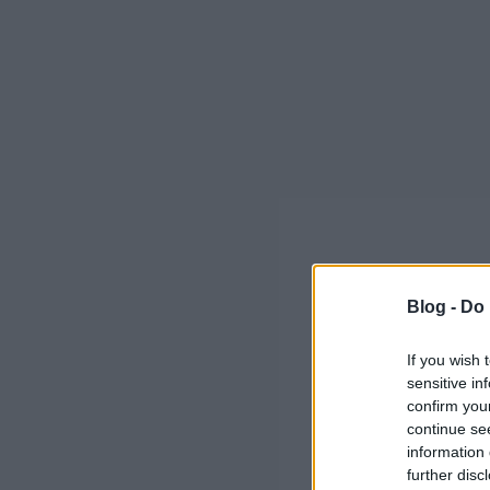
Blog -
Do 
If you wish 
sensitive in
confirm you
continue se
information 
further disc