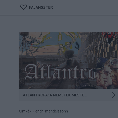
FALANSZTER
1927-ben új földrészt kívántak létrehozni Európa és
Afrika egyesítésével a Földközi-tenger kiszárítása
árán. A gibraltári erőmű szinte korlátlan
mennyiségben állította volna elő az energiát. Az új
világ neve Atlantropa volt. Egy új kontinens születése.
Atlantropa főgátja Gibraltárnál (Montázs:…
ATLANTROPA: A NÉMETEK MESTERSÉGES KONTINENSE
Címkék
»
erich_mendelssohn