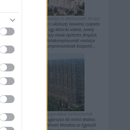
Putyin titkos luxuspalotája és Monacónál 39-szer
nagyobb magánbirtoka
Alekszej Navalnij csapata
kedden közzétett egy kétórás videót, amely
Vlagyimir Putyin orosz elnök építtette fényűző,
Fekete-tengeri palotakomplexumát mutatja
be.Putyin palotakomplemunának központi...
Az oroszok gigasugarakkal zombisították
Amerikát
10 évig sugározta 40 millió Wattos
erősségű rövidhullámait Moszkva az Egyesült