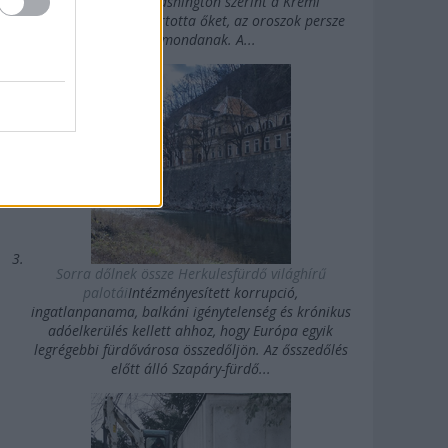
Államok felé. Washington szerint a Kreml
agykontroll alatt tartotta őket, az oroszok persze
mást mondanak. A...
Sorra dőlnek össze Herkulesfürdő világhírű
palotái
Intézményesített korrupció,
ingatlanpanama, balkáni igénytelenség és krónikus
adóelkerülés kellett ahhoz, hogy Európa egyik
legrégebbi fürdővárosa összedőljön. Az ősszedőlés
előtt álló Szapáry-fürdő...