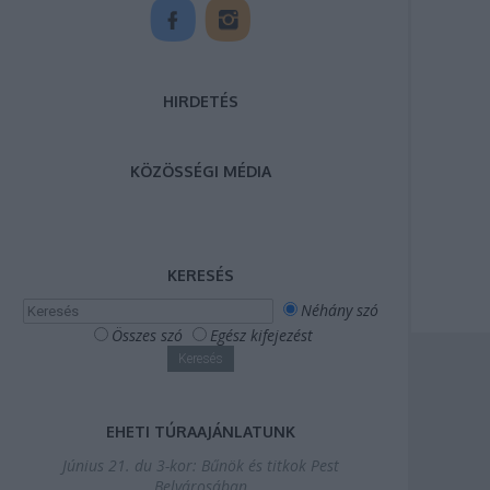
HIRDETÉS
KÖZÖSSÉGI MÉDIA
KERESÉS
Néhány szó
Összes szó
Egész kifejezést
EHETI TÚRAAJÁNLATUNK
Június 21. du 3-kor: Bűnök és titkok Pest
Belvárosában