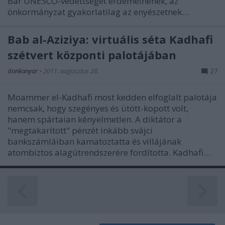
Bár UNESCO-védettséget érdemelnének, az
önkormányzat gyakorlatilag az enyészetnek…
Bab al-Aziziya: virtuális séta Kadhafi
szétvert központi palotájában
donkanyar
•
2011. augusztus 28.
27
Moammer el-Kadhafi most kedden elfoglalt palotája
nemcsak, hogy szegényes és ütött-kopott volt,
hanem spártaian kényelmetlen. A diktátor a
"megtakarított" pénzét inkább svájci
bankszámláiban kamatoztatta és villájának
atombiztos alagútrendszerére fordította. Kadhafi…