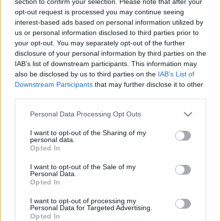
section to confirm your selection. Please note that after your
opt-out request is processed you may continue seeing
interest-based ads based on personal information utilized by
us or personal information disclosed to third parties prior to
your opt-out. You may separately opt-out of the further
disclosure of your personal information by third parties on the
IAB’s list of downstream participants. This information may
also be disclosed by us to third parties on the
IAB’s List of
Downstream Participants
that may further disclose it to other
third parties.
Please note that this website/app uses one or more Google
Personal Data Processing Opt Outs
services and may gather and store information including but
not limited to your visit or usage behaviour. You may click to
I want to opt-out of the Sharing of my
Ma is titkos Ceausescu alvilága
personal data.
grant or deny consent to Google and its third-party tags to
Opted In
use your data for below specified purposes in below Google
donkanyar
•
2012. december 01.
19
consent section.
I want to opt-out of the Sale of my
Personal Data.
Több mint 20 kilométer hosszú a Bukarest alatti
Opted In
bunkervilág. Építését 1784-ben kezdték el és
valószínűleg 1989-ben fejezték be. Ceausescu és
I want to opt-out of processing my
Personal Data for Targeted Advertising.
föld alatti világa Bukarest alatt (Grafika:
Opted In