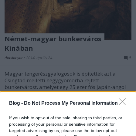
Német-magyar bunkerváros
Kínában
donkanyar
•
2014. április 24.
5
Magyar tengerészgyalogosok is építették azt a
Csingtaó melletti hegygyomorba rejtett
bunkervárost, amelyet egy 25 ezer fős japán-angol
kontingens 1914-ben megtámadott. A két hónapig
tartó harcok során 56 magyar tengerész maradt
Blog -
Do Not Process My Personal Information
életben. A csingtaói német, osztrák-magyar
bunkerrendszer napjainkban…
If you wish to opt-out of the sale, sharing to third parties, or
processing of your personal or sensitive information for
targeted advertising by us, please use the below opt-out