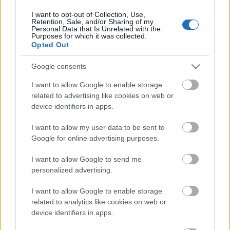
Falanszter.blog.hu)
I want to opt-out of Collection, Use,
Retention, Sale, and/or Sharing of my
Personal Data that Is Unrelated with the
Purposes for which it was collected.
Opted Out
Google consents
I want to allow Google to enable storage
related to advertising like cookies on web or
device identifiers in apps.
I want to allow my user data to be sent to
Google for online advertising purposes.
I want to allow Google to send me
personalized advertising.
40 éve a Duna mélyén a titokzatos
I want to allow Google to enable storage
Senki szigete
related to analytics like cookies on web or
device identifiers in apps.
donkanyar
•
2011. december 10.
102