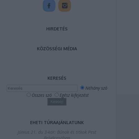
HIRDETÉS
KÖZÖSSÉGI MÉDIA
KERESÉS
Néhány szó
Összes szó
Egész kifejezést
EHETI TÚRAAJÁNLATUNK
Június 21. du 3-kor: Bűnök és titkok Pest
Belvárosában