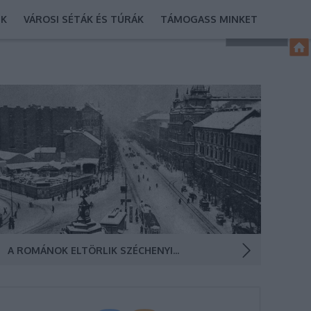
EK
VÁROSI SÉTÁK ÉS TÚRÁK
TÁMOGASS MINKET
Üzembe helyezték Budapest első jelzőlámpáját, a
románok eltörlik Széchenyi emlékét, átadták a
Lincoln-alagutat és bejelentették a világ legnagyobb
felhőkarcolójának megépítését. A Berlin (ma Nyugati)
tér 1937 januárjában. (Fotó: Tolnai Világlapja)
A ROMÁNOK ELTÖRLIK SZÉCHENYI EMLÉKÉT