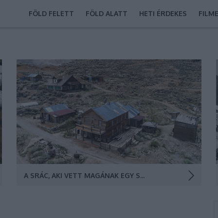
FÖLD FELETT
FÖLD ALATT
HETI ÉRDEKES
FILM
Egy lelőtt magyar bányász megszáradt vértócsája,
fényszerető kísértetek és a puskaporos vadnyugat. Ez
Cerro Gordo.A szellemváros napjainkban. (Fotó: Brent
Underwood)
A SRÁC, AKI VETT MAGÁNAK EGY SZELLEMVÁROST