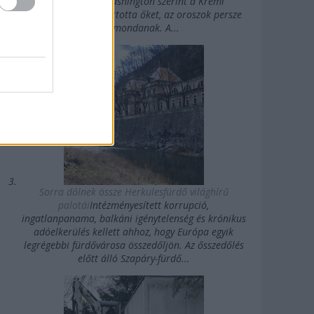
Államok felé. Washington szerint a Kreml
agykontroll alatt tartotta őket, az oroszok persze
mást mondanak. A...
Sorra dőlnek össze Herkulesfürdő világhírű
palotái
Intézményesített korrupció,
ingatlanpanama, balkáni igénytelenség és krónikus
adóelkerülés kellett ahhoz, hogy Európa egyik
legrégebbi fürdővárosa összedőljön. Az ősszedőlés
előtt álló Szapáry-fürdő...