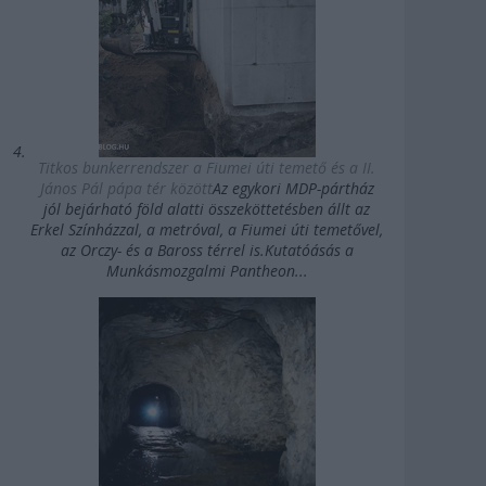
Titkos bunkerrendszer a Fiumei úti temető és a II.
János Pál pápa tér között
Az egykori MDP-pártház
jól bejárható föld alatti összeköttetésben állt az
Erkel Színházzal, a metróval, a Fiumei úti temetővel,
az Orczy- és a Baross térrel is.Kutatóásás a
Munkásmozgalmi Pantheon...