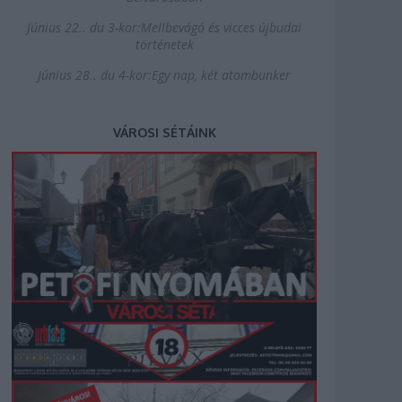
Június 22.. du 3-kor:Mellbevágó és vicces újbudai
történetek
Június 28.. du 4-kor:Egy nap, két atombunker
VÁROSI SÉTÁINK