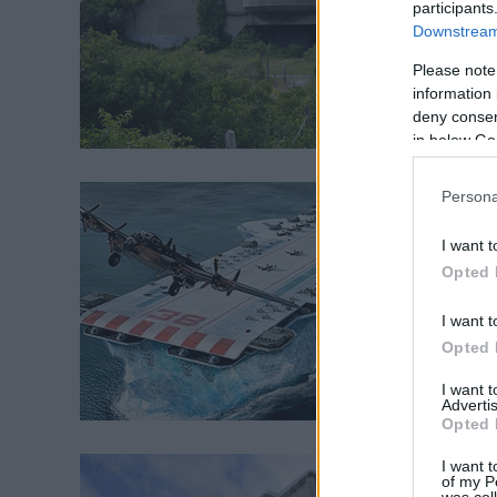
participants
Downstream 
Please note
information 
deny consent
in below Go
Persona
I want t
Opted 
I want t
Opted 
I want 
Advertis
Opted 
I want t
of my P
was col