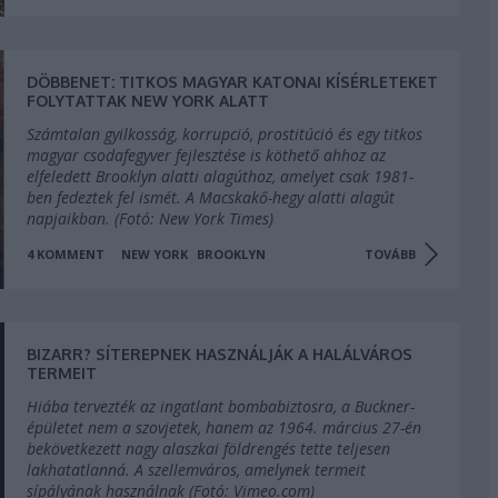
DÖBBENET: TITKOS MAGYAR KATONAI KÍSÉRLETEKET
FOLYTATTAK NEW YORK ALATT
Számtalan gyilkosság, korrupció, prostitúció és egy titkos
magyar csodafegyver fejlesztése is köthető ahhoz az
elfeledett Brooklyn alatti alagúthoz, amelyet csak 1981-
ben fedeztek fel ismét. A Macskakő-hegy alatti alagút
napjaikban. (Fotó: New York Times)
4
KOMMENT
NEW YORK
BROOKLYN
TOVÁBB
TENGERALATTJÁRÓ
BIZARR? SÍTEREPNEK HASZNÁLJÁK A HALÁLVÁROS
TERMEIT
Hiába tervezték az ingatlant bombabiztosra, a Buckner-
épületet nem a szovjetek, hanem az 1964. március 27-én
bekövetkezett nagy alaszkai földrengés tette teljesen
lakhatatlanná. A szellemváros, amelynek termeit
sípályának használnak (Fotó: Vimeo.com)