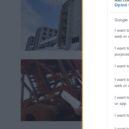
Opted 
Google 
I want t
web or d
I want t
purpose
I want 
I want t
web or d
I want t
or app.
I want t
I want t