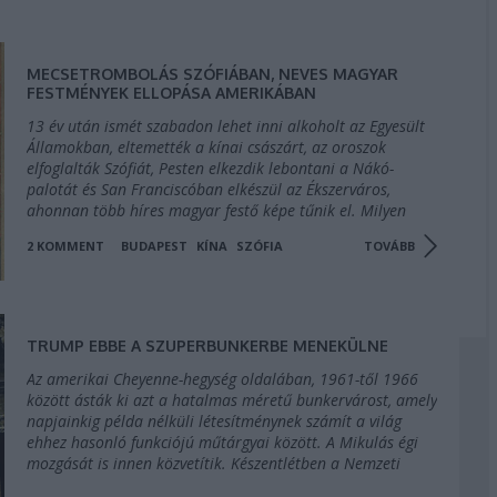
MECSETROMBOLÁS SZÓFIÁBAN, NEVES MAGYAR
FESTMÉNYEK ELLOPÁSA AMERIKÁBAN
13 év után ismét szabadon lehet inni alkoholt az Egyesült
Államokban, eltemették a kínai császárt, az oroszok
elfoglalták Szófiát, Pesten elkezdik lebontani a Nákó-
palotát és San Franciscóban elkészül az Ékszerváros,
ahonnan több híres magyar festő képe tűnik el. Milyen
izgalmas dolgok történtek…
2
KOMMENT
BUDAPEST
KÍNA
SZÓFIA
TOVÁBB
TRUMP EBBE A SZUPERBUNKERBE MENEKÜLNE
Az amerikai Cheyenne-hegység oldalában, 1961-től 1966
között ásták ki azt a hatalmas méretű bunkervárost, amely
napjainkig példa nélküli létesítménynek számít a világ
ehhez hasonló funkciójú műtárgyai között. A Mikulás égi
mozgását is innen közvetítik. Készentlétben a Nemzeti
Gárda és "A Hegy"…