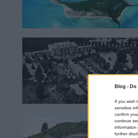
Blog -
Do 
If you wish 
sensitive in
confirm you
continue se
information 
further disc