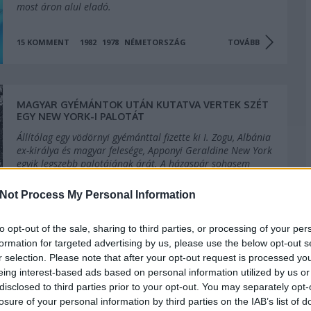
most áron alul eladó.
15
KOMMENT
1982
1978
NÉMETORSZÁG
TOVÁBB
MAGYAR GYÉMÁNTOK UTÁN KUTATVA VERTEK SZÉT
EGY NEW YORK-I PALOTÁT
Állítólag egy vödörnyi gyémánttal fizette ki I. Zogu, Albánia
ex-királya és magyar felesége, Apponyi Geraldine New York
egyik legszebb palotájának árát. A házaspár sohasem
tudott beköltözni tulajdonába, mert a vandálok az ellopott
Albán Nemzeti Bank kincsei után kutatva lebontották a…
Not Process My Personal Information
7
KOMMENT
NEW YORK
ALBÁNIA
1955
TOVÁBB
to opt-out of the sale, sharing to third parties, or processing of your per
formation for targeted advertising by us, please use the below opt-out s
r selection. Please note that after your opt-out request is processed y
eing interest-based ads based on personal information utilized by us or
SZÉCHENYI TORPEDÓI ELLEN IS VÉDTE A TILDEN-
ERŐD NEW YORKOT
disclosed to third parties prior to your opt-out. You may separately opt-
losure of your personal information by third parties on the IAB’s list of
Az erőd az USA keleti partvédelmének legelső, és egyben