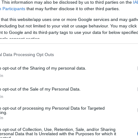
. This information may also be disclosed by us to third parties on the
IA
legnagyobb eleme volt, amely részben az Amerikában
Participants
that may further disclose it to other third parties.
gyártott távirányítású Széchenyi-Berger-Klupathy-féle
torpedók ellen épült. A Tilden-erőd napjainkban.
 that this website/app uses one or more Google services and may gath
including but not limited to your visit or usage behaviour. You may click 
6
KOMMENT
NEW YORK
TENGERALATTJÁRÓ
TOVÁBB
 to Google and its third-party tags to use your data for below specifi
TORPEDÓ
ogle consent section.
l Data Processing Opt Outs
JÉGBŐL KÉSZÜLT MEGAHAJÓVAL A NÁCI
FARKASFALKA ELLEN
o opt-out of the Sharing of my personal data.
A Mythbusters csapata szerint működőképes lett volna a
In
Habakuk-projekt, amelynek csak a prototípusa készült el a
világháború alatt. A Habakuk repülőgép-hordozó egy
o opt-out of the Sale of my Personal Data.
fantáziarajzon. (Fotó: 99percentinvisible.org)
In
6
KOMMENT
KANADA
EGYESÜLT KIRÁLYSÁG
TOVÁBB
to opt-out of processing my Personal Data for Targeted
ing.
EGYESÜLT ÁLLAMOK
In
o opt-out of Collection, Use, Retention, Sale, and/or Sharing
ersonal Data that Is Unrelated with the Purposes for which it
ALASZKAI SZELLEMVÁROS A 14 EMELETES FALUHÁZ
lected.