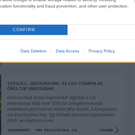
cation functionality and fraud prevention, and other user protection.
IDEGLELÉS A KANNIBÁLOK ÚTJÁN
Pennsylvania egykori autósztrádáját ma már csak a
hadsereg és az emberevők használják. '"Az Út"
című amerikai játékfilm egyik helyszínen készült jelenete.
CONFIRM
Data Deletion
Data Access
Privacy Policy
4
KOMMENT
1968
EGYESÜLT ÁLLAMOK
1960
TOVÁBB
SZIFILISZ-, INZULINSOKK- ÉS LSD-TERÁPIA AZ
ŐRÜLTEK VÁROSÁBAN
Híres-hírhedt orvosi kísérleteket végeztek a CIA
bevonásával több mint 5000 fős betegállománnyal
rendelkező pszichiátriai intézet falai között. A komplexum
ma kísértetjárta hely. Egy hírhedt kórterem napjainkban.
(Fotó: jeremyharris.com)
19
KOMMENT
1994
PSZICHIÁTRIA
CIA
TOVÁBB