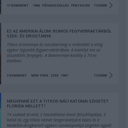
11
KOMMENT
1966
FŐHADISZÁLLÁS
PENTAGON
TOVÁBB
EZ AZ AMERIKAI ÁLOM: ROMOS FEGYVERRAKTÁRBÓL
SZEX- ÉS DROGTANYA
Titkos örömtanya és szeszbarlang is működött a világ
egykor legszebb fegyverraktárában. A kastélyt ma az
összedőlés fenyegeti. A Bannerman-kastély a 70-es
években.
3
KOMMENT
NEW YORK
SZEX
1967
TOVÁBB
MEGVENNÉ EZT A TITKOS NÁCI KATONAI SZIGETET
FLORIDA MELLETT?
14 szabad strand, 2 használaton kívüli felszállópálya, 3
belső tó, egy titkos német tengeralattjáró bázis és a
Medellín-drogkartell egykori szexközpontja szigettel együtt