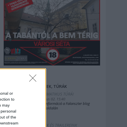
FILMEK, TÚRÁK
sonal or
2025.TEMATIKUS TÚRÁI
2019. július 02. 15:40
ection to
Bővebb információ a Falanszter blog
ou may
oldal FB-oldalán
 personal
out of the
 downstream
FILMEINK ÉS TRAILEREINK