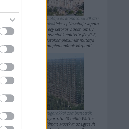
Putyin titkos luxuspalotája és Monacónál 39-szer
nagyobb magánbirtoka
Alekszej Navalnij csapata
kedden közzétett egy kétórás videót, amely
Vlagyimir Putyin orosz elnök építtette fényűző,
Fekete-tengeri palotakomplexumát mutatja
be.Putyin palotakomplemunának központi...
Az oroszok gigasugarakkal zombisították
Amerikát
10 évig sugározta 40 millió Wattos
erősségű rövidhullámait Moszkva az Egyesült