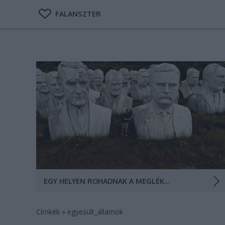
FALANSZTER
43 darab gigantikus méretű államfő mellszobra
meredezik Virginiában. Mindnek lyukas a feje.Pár
gigantikus méretű amerikai elnököt ábrázoló szobor
és az egyik látogató. (Fotó: ABC7)
EGY HELYEN ROHADNAK A MEGLÉKELT AMERIKAI ELNÖKÖK FEJEI
Címkék
»
egyesült_államok