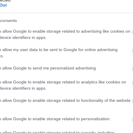
MELLETT
Out
A katonai várost nem a szovjetek, hanem az alaszkai
földrengés tette lakhatatlanná. A falu lakossága így
consents
kénytelen egy toronyházban élni. A Bruckner-barakk
napjainkban.
o allow Google to enable storage related to advertising like cookies on
evice identifiers in apps.
7
KOMMENT
1948
ALASZKA
EGYESÜLT
TOVÁBB
ÁLLAMOK
o allow my user data to be sent to Google for online advertising
s.
to allow Google to send me personalized advertising.
HITLER ÓRIÁSÁGYÚJA
Valóban megfordíthatta volna a V-3 szuperágyú a háború
o allow Google to enable storage related to analytics like cookies on
szekerét? Műszaki zsenialitás, vagy egy katasztrofálisan
evice identifiers in apps.
rossz elképzelés alapján született meg a nácik
szuperfegyvere? Hitler szuperágyúja. (Grafika:
o allow Google to enable storage related to functionality of the website
Falanszter.blog.hu)
39
KOMMENT
FRANCIAORSZÁG
NÉMETORSZÁG
TOVÁBB
o allow Google to enable storage related to personalization.
LENGYELORSZÁG
o allow Google to enable storage related to security, including