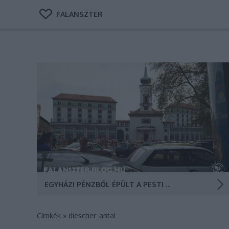
FALANSZTER
Közép-Európa első egyházi finanszírozású
bevásárlóközpontját 1913-ban kezdték el építeni
Budapesten. Az üzletházra elkülönített milliókat a
reformátusok végül is a Trianon elől a fővárosba
menekülő magyarok megsegítésére használták fel.
Ilyen lenne a Kálvin Center napjainkban (Grafika:…
EGYHÁZI PÉNZBŐL ÉPÜLT A PESTI KÁLVIN-PLÁZA: MAMMON VAGY ISTEN SZOLGÁLATÁBAN?
Címkék
»
diescher_antal