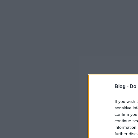
Blog -
Do 
If you wish 
sensitive in
confirm you
continue se
information 
further disc