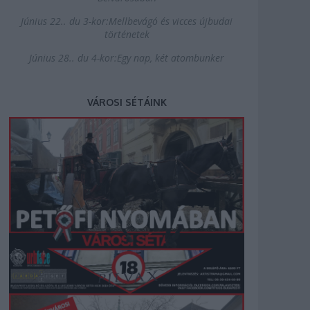
Június 22.. du 3-kor:Mellbevágó és vicces újbudai
történetek
Június 28.. du 4-kor:Egy nap, két atombunker
VÁROSI SÉTÁINK