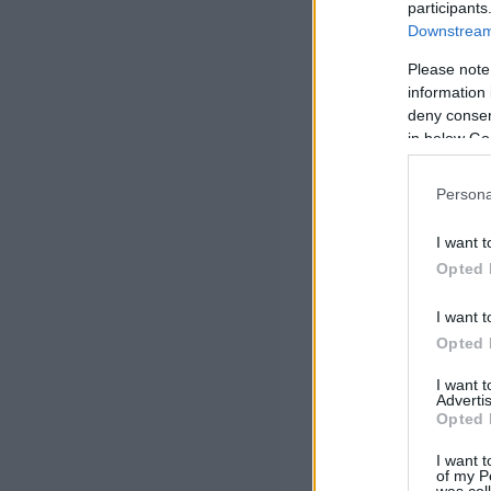
participants
Downstream 
Please note
information 
deny consent
in below Go
Persona
I want t
Opted 
I want t
Opted 
I want 
Advertis
Opted 
I want t
of my P
was col