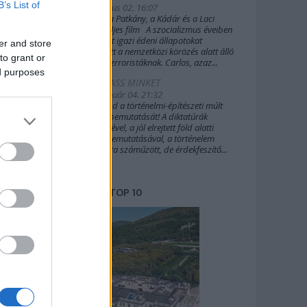
B’s List of
2019. július 02. 16:07
A Sakál, a Patkány, a Kádár és a Laci
(2022) teljes film A szocializmus éveiben
Budapest igazi édeni állapotokat
er and store
biztosított a nemzetközi körözés alatt álló
to grant or
külföldi terroristáknak. Carlos, azaz...
ed purposes
TÁMOGASS MINKET
2020. január 04. 21:32
Támogasd a történelmi-építészeti múlt
további bemutatását! A diktatúrák
építészetével, a jól elrejtett föld alatti
világok bemutatásával, a történelem
margójára száműzött, de érdekfeszítő...
TOP 10