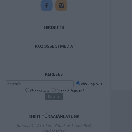
HIRDETÉS
KÖZÖSSÉGI MÉDIA
KERESÉS
Néhány szó
Összes szó
Egész kifejezést
EHETI TÚRAAJÁNLATUNK
Június 21. du 3-kor: Bűnök és titkok Pest
Belvárosában