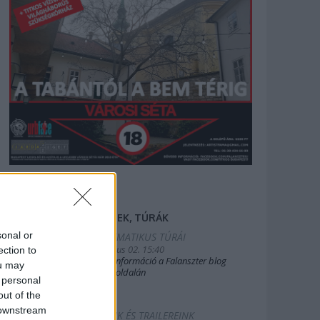
FILMEK, TÚRÁK
sonal or
2025.TEMATIKUS TÚRÁI
2019. július 02. 15:40
ection to
Bővebb információ a Falanszter blog
ou may
oldal FB-oldalán
 personal
out of the
 downstream
FILMEINK ÉS TRAILEREINK