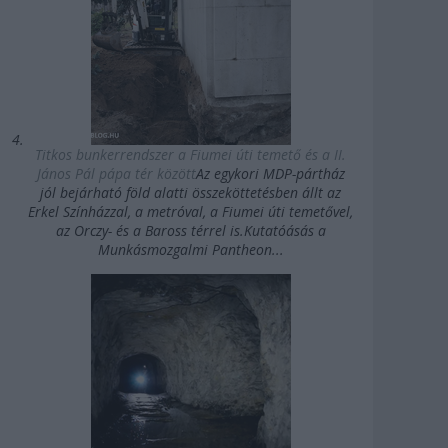
Titkos bunkerrendszer a Fiumei úti temető és a II.
János Pál pápa tér között
Az egykori MDP-pártház
jól bejárható föld alatti összeköttetésben állt az
Erkel Színházzal, a metróval, a Fiumei úti temetővel,
az Orczy- és a Baross térrel is.Kutatóásás a
Munkásmozgalmi Pantheon...