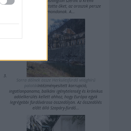
Államok felé. Washington szerint a Kreml
agykontroll alatt tartotta őket, az oroszok persze
mást mondanak. A...
Sorra dőlnek össze Herkulesfürdő világhírű
palotái
Intézményesített korrupció,
ingatlanpanama, balkáni igénytelenség és krónikus
adóelkerülés kellett ahhoz, hogy Európa egyik
legrégebbi fürdővárosa összedőljön. Az ősszedőlés
előtt álló Szapáry-fürdő...