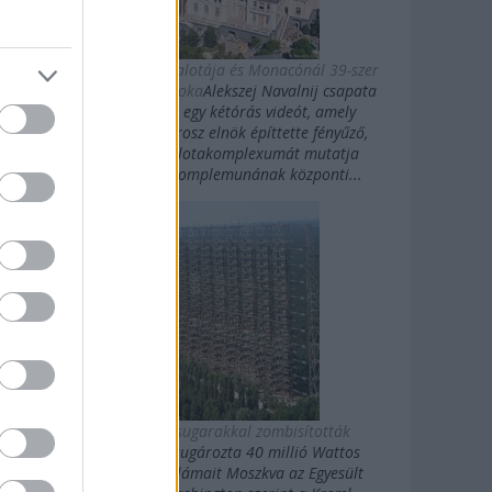
Putyin titkos luxuspalotája és Monacónál 39-szer
nagyobb magánbirtoka
Alekszej Navalnij csapata
kedden közzétett egy kétórás videót, amely
Vlagyimir Putyin orosz elnök építtette fényűző,
Fekete-tengeri palotakomplexumát mutatja
be.Putyin palotakomplemunának központi...
Az oroszok gigasugarakkal zombisították
Amerikát
10 évig sugározta 40 millió Wattos
erősségű rövidhullámait Moszkva az Egyesült