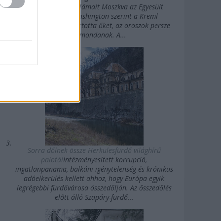
erősségű rövidhullámait Moszkva az Egyesült
Államok felé. Washington szerint a Kreml
agykontroll alatt tartotta őket, az oroszok persze
mást mondanak. A...
Sorra dőlnek össze Herkulesfürdő világhírű
palotái
Intézményesített korrupció,
ingatlanpanama, balkáni igénytelenség és krónikus
adóelkerülés kellett ahhoz, hogy Európa egyik
legrégebbi fürdővárosa összedőljön. Az ősszedőlés
előtt álló Szapáry-fürdő...