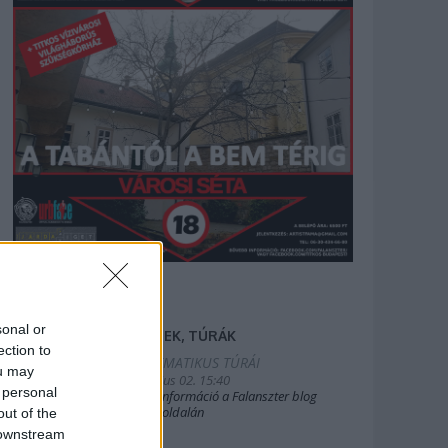
sonal or
FILMEK, TÚRÁK
ection to
2025.TEMATIKUS TÚRÁI
ou may
2019. július 02. 15:40
 personal
Bővebb információ a Falanszter blog
oldal FB-oldalán
out of the
 downstream