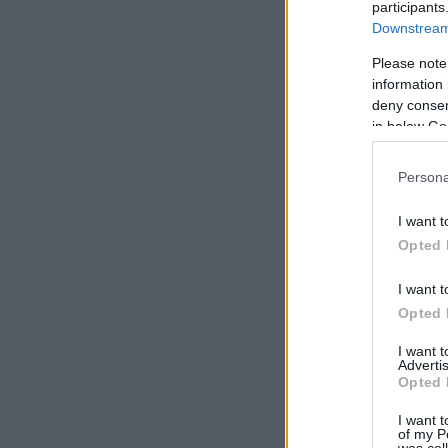
participants
Downstream 
Please note
information 
deny consent
in below Go
Persona
I want t
Opted 
I want t
Opted 
I want 
Advertis
Opted 
I want t
of my P
was col