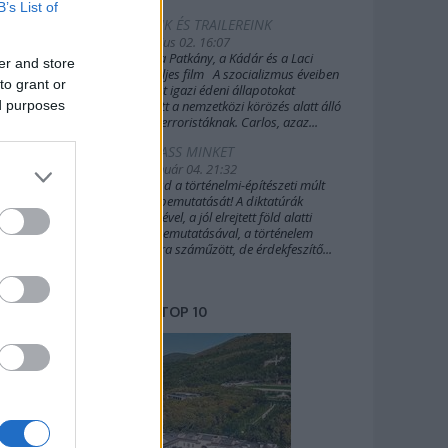
B’s List of
FILMEINK ÉS TRAILEREINK
2019. július 02. 16:07
A Sakál, a Patkány, a Kádár és a Laci
er and store
(2022) teljes film A szocializmus éveiben
to grant or
Budapest igazi édeni állapotokat
ed purposes
biztosított a nemzetközi körözés alatt álló
külföldi terroristáknak. Carlos, azaz...
TÁMOGASS MINKET
2020. január 04. 21:32
Támogasd a történelmi-építészeti múlt
további bemutatását! A diktatúrák
építészetével, a jól elrejtett föld alatti
világok bemutatásával, a történelem
margójára száműzött, de érdekfeszítő...
TOP 10