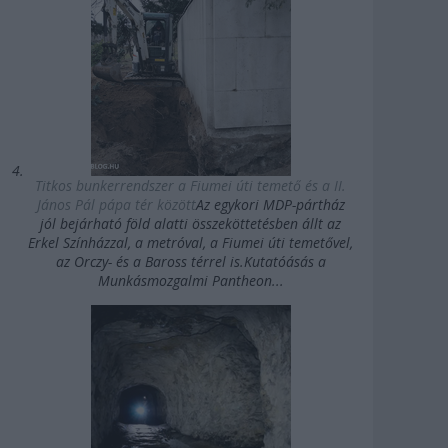
Titkos bunkerrendszer a Fiumei úti temető és a II.
János Pál pápa tér között
Az egykori MDP-pártház
jól bejárható föld alatti összeköttetésben állt az
Erkel Színházzal, a metróval, a Fiumei úti temetővel,
az Orczy- és a Baross térrel is.Kutatóásás a
Munkásmozgalmi Pantheon...