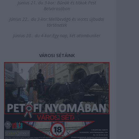
Június 21. du 3-kor: Bűnök és titkok Pest
Belvárosában
Június 22.. du 3-kor:Mellbevágó és vicces újbudai
történetek
Június 28.. du 4-kor:Egy nap, két atombunker
VÁROSI SÉTÁINK