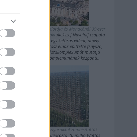
Putyin titkos luxuspalotája és Monacónál 39-szer
nagyobb magánbirtoka
Alekszej Navalnij csapata
kedden közzétett egy kétórás videót, amely
Vlagyimir Putyin orosz elnök építtette fényűző,
Fekete-tengeri palotakomplexumát mutatja
be.Putyin palotakomplemunának központi...
Az oroszok gigasugarakkal zombisították
Amerikát
10 évig sugározta 40 millió Wattos