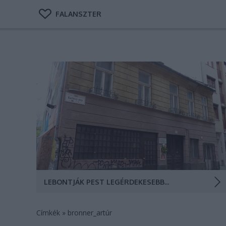
FALANSZTER
A magyar kártya szülőhelye, neves bordélyház, okkult
teozófiai központ és egy olimpikon alternatív
kocsmája volt egykor, most ronda hotel lesz a helyén.
A Kazinczy utca 55. szám alatti egykori Wichmann-
kocsma (Fotó: Falanszter.blog.hu)
LEBONTJÁK PEST LEGÉRDEKESEBB MÚLTÚ HÁZÁT, A WICHMANN KOCSMÁT
Címkék
»
bronner_artúr