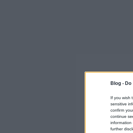
Blog -
Do 
If you wish 
sensitive in
confirm you
continue se
information 
further disc