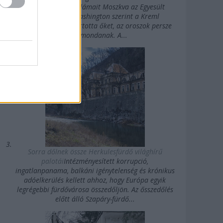
erősségű rövidhullámait Moszkva az Egyesült
Államok felé. Washington szerint a Kreml
agykontroll alatt tartotta őket, az oroszok persze
mást mondanak. A...
Sorra dőlnek össze Herkulesfürdő világhírű
palotái
Intézményesített korrupció,
ingatlanpanama, balkáni igénytelenség és krónikus
adóelkerülés kellett ahhoz, hogy Európa egyik
legrégebbi fürdővárosa összedőljön. Az ősszedőlés
előtt álló Szapáry-fürdő...