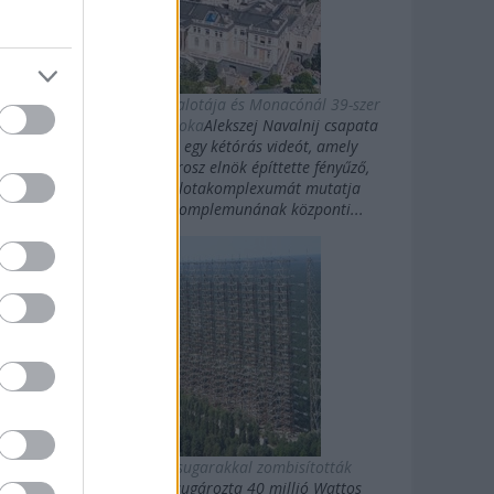
Putyin titkos luxuspalotája és Monacónál 39-szer
nagyobb magánbirtoka
Alekszej Navalnij csapata
kedden közzétett egy kétórás videót, amely
Vlagyimir Putyin orosz elnök építtette fényűző,
Fekete-tengeri palotakomplexumát mutatja
be.Putyin palotakomplemunának központi...
Az oroszok gigasugarakkal zombisították
Amerikát
10 évig sugározta 40 millió Wattos