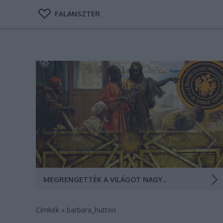
FALANSZTER
A marokkói főkonzulátusunkon élők és dolgozók
jelentősen meghatározták az autógyártás, a festészet
és a klasszikus zenét. Tanger városa, ahogy Tornai
Gyula festőművész látta (Grafika: Falanszter.blog.hu)
MEGRENGETTÉK A VILÁGOT NAGYKÖVETSÉGÜNK LAKÓI
Címkék
»
barbara_hutton