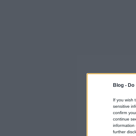
Blog -
Do 
If you wish 
sensitive in
confirm you
continue se
information 
further disc