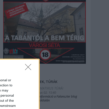
sonal or
FILMEK, TÚRÁK
ection to
2025.TEMATIKUS TÚRÁI
ou may
2019. július 02. 15:40
 personal
Bővebb információ a Falanszter blog
oldal FB-oldalán
out of the
 downstream