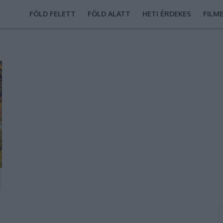
FÖLD FELETT
FÖLD ALATT
HETI ÉRDEKES
FILM