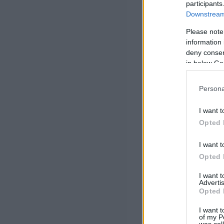
participants
Downstream 
Please note
information 
deny consent
in below Go
Persona
I want t
Opted 
I want t
Opted 
I want 
Advertis
Opted 
I want t
of my P
was col