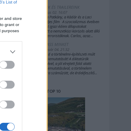
B’s List of
FILMEINK ÉS TRAILEREINK
2019. július 02. 16:07
A Sakál, a Patkány, a Kádár és a Laci
er and store
(2022) teljes film A szocializmus éveiben
to grant or
Budapest igazi édeni állapotokat
ed purposes
biztosított a nemzetközi körözés alatt álló
külföldi terroristáknak. Carlos, azaz...
TÁMOGASS MINKET
2020. január 04. 21:32
Támogasd a történelmi-építészeti múlt
további bemutatását! A diktatúrák
építészetével, a jól elrejtett föld alatti
világok bemutatásával, a történelem
margójára száműzött, de érdekfeszítő...
TOP 10