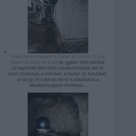
Titkos bunkerrendszer a Fiumei úti temető és a II.
János Pál pápa tér között
Az egykori MDP-pártház
jól bejárható föld alatti összeköttetésben állt az
Erkel Színházzal, a metróval, a Fiumei úti temetővel,
az Orczy- és a Baross térrel is.Kutatóásás a
Munkásmozgalmi Pantheon...