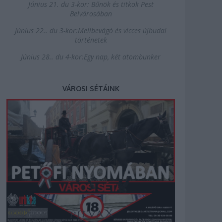
Június 21. du 3-kor: Bűnök és titkok Pest
Belvárosában
Június 22.. du 3-kor:Mellbevágó és vicces újbudai
történetek
Június 28.. du 4-kor:Egy nap, két atombunker
VÁROSI SÉTÁINK