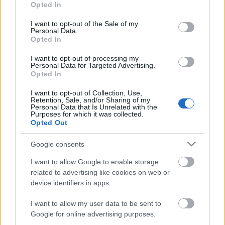
Opted In
minket a holtak és a Lenin-fiúk
use your data for below specified purposes in below Google
consent section.
I want to opt-out of the Sale of my
donkanyar
•
2011. augusztus 05.
12
Personal Data.
Opted In
Titokzatos és félelmetes szoborpark-világot
I want to opt-out of processing my
építettek a mexikói Cancúnhoz és az ukrajnai
Personal Data for Targeted Advertising.
Tarhankuthoz közeli tengerfenekekre. Míg az előbbi
Opted In
telep Jason de Caires Taylor szobrász vízióját
I want to opt-out of Collection, Use,
mutatja be, addig a másik a Szovjetunió múltját. A
Retention, Sale, and/or Sharing of my
tenger alatt "Égő férfi" (Fotó:Musa.com)
Personal Data that Is Unrelated with the
Purposes for which it was collected.
Opted Out
Google consents
I want to allow Google to enable storage
related to advertising like cookies on web or
device identifiers in apps.
I want to allow my user data to be sent to
Google for online advertising purposes.