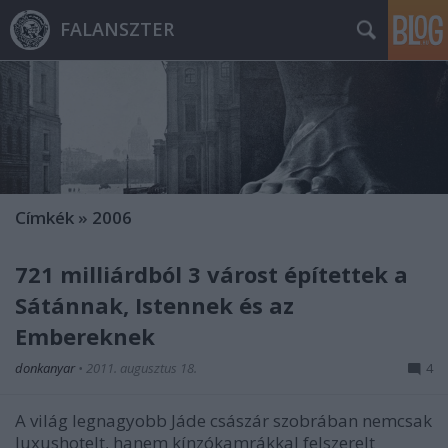
FALANSZTER
Címkék
»
2006
721 milliárdból 3 várost építettek a
Sátánnak, Istennek és az
Embereknek
donkanyar
•
2011. augusztus 18.
4
A világ legnagyobb Jáde császár szobrában nemcsak
luxushotelt, hanem kínzókamrákkal felszerelt