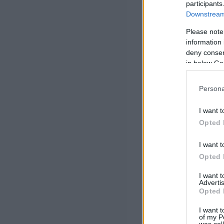
participants
Downstream 
Please note
information 
deny consent
in below Go
Persona
I want t
Opted 
I want t
Opted 
I want 
Advertis
Opted 
I want t
of my P
was col