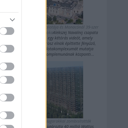
Putyin titkos luxuspalotája és Monacónál 39-szer
nagyobb magánbirtoka
Alekszej Navalnij csapata
kedden közzétett egy kétórás videót, amely
Vlagyimir Putyin orosz elnök építtette fényűző,
Fekete-tengeri palotakomplexumát mutatja
be.Putyin palotakomplemunának központi...
Az oroszok gigasugarakkal zombisították
Amerikát
10 évig sugározta 40 millió Wattos