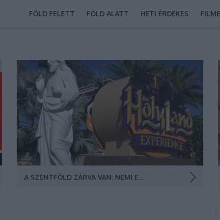
FÖLD FELETT
FÖLD ALATT
HETI ÉRDEKES
FILM
Az amerikai Szentföld-kalandparkok nem a hitről,
hanem a pénzről szólnak. A Sátán és Mammon
játékszerei Krisztus földi Paradicsomai? Az orlandói
Szentföld Vidámpark (Fotó: Manonthelam.com)
A SZENTFÖLD ZÁRVA VAN: NEMI ERŐSZAK ÉS GYILKOSSÁG A JÉZUS KALANDPARKBAN