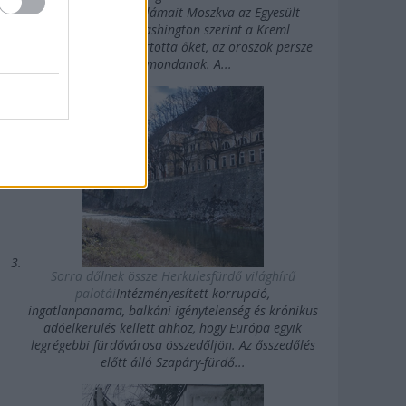
erősségű rövidhullámait Moszkva az Egyesült
Államok felé. Washington szerint a Kreml
agykontroll alatt tartotta őket, az oroszok persze
mást mondanak. A...
Sorra dőlnek össze Herkulesfürdő világhírű
palotái
Intézményesített korrupció,
ingatlanpanama, balkáni igénytelenség és krónikus
adóelkerülés kellett ahhoz, hogy Európa egyik
legrégebbi fürdővárosa összedőljön. Az ősszedőlés
előtt álló Szapáry-fürdő...