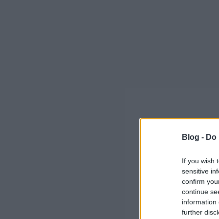
Blog -
Do 
If you wish 
sensitive in
confirm you
continue se
information 
further disc