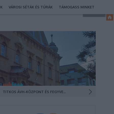
EK
VÁROSI SÉTÁK ÉS TÚRÁK
TÁMOGASS MINKET
A vízivárosi Fő és Pala utcák kereszteződésében titkos
hírszerzési központ, fegyvergyár,
fegyverkereskedelemmel foglalkozó vállalat, belügyes
óvoda, és csak a párttagok által látogatható
sportpálya működött a szocializmus idején. Az ÁVH-
központként működött Emmer-palota és Francia
Követség helyére…
TITKOS ÁVH-KÖZPONT ÉS FEGYVERGYÁR BUDA SZÍVÉBEN