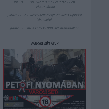
Június 21. du 3-kor: Bűnök és titkok Pest
Belvárosában
Június 22.. du 3-kor:Mellbevágó és vicces újbudai
történetek
Június 28.. du 4-kor:Egy nap, két atombunker
VÁROSI SÉTÁINK