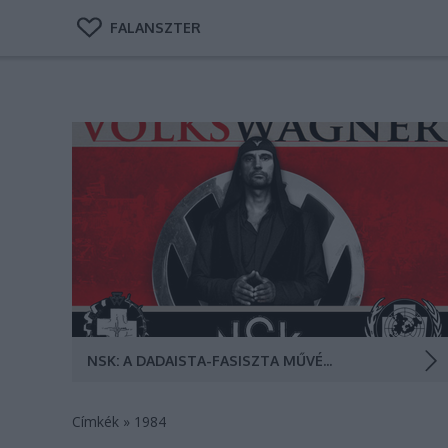
FALANSZTER
A fiktív állam útleveleinek köszönhetően 12 család
menekülhetett el a szarajevói pokolból. VolksWagner:
Klasszikusok a nép szája íze szerint totalitárius
felfogásban.
NSK: A DADAISTA-FASISZTA MŰVÉSZÁLLAM
Címkék
»
1984