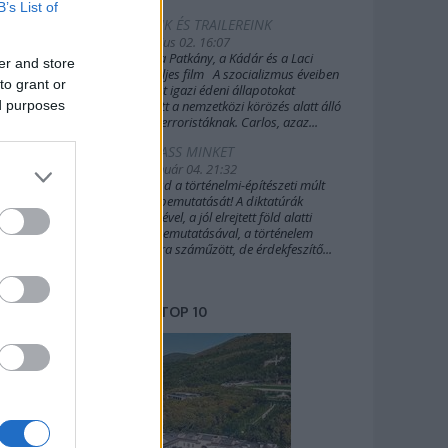
B’s List of
FILMEINK ÉS TRAILEREINK
2019. július 02. 16:07
A Sakál, a Patkány, a Kádár és a Laci
er and store
(2022) teljes film A szocializmus éveiben
to grant or
Budapest igazi édeni állapotokat
ed purposes
biztosított a nemzetközi körözés alatt álló
külföldi terroristáknak. Carlos, azaz...
TÁMOGASS MINKET
2020. január 04. 21:32
Támogasd a történelmi-építészeti múlt
további bemutatását! A diktatúrák
építészetével, a jól elrejtett föld alatti
világok bemutatásával, a történelem
margójára száműzött, de érdekfeszítő...
TOP 10