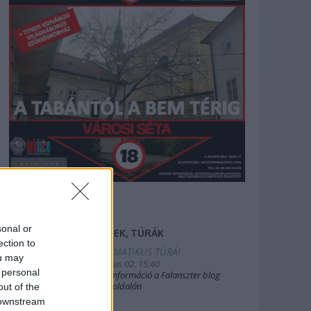
sonal or
FILMEK, TÚRÁK
ection to
2025.TEMATIKUS TÚRÁI
ou may
2019. július 02. 15:40
 personal
Bővebb információ a Falanszter blog
oldal FB-oldalán
out of the
 downstream