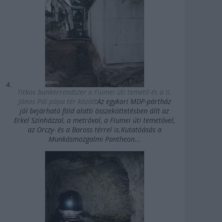
Titkos bunkerrendszer a Fiumei úti temető és a II.
János Pál pápa tér között
Az egykori MDP-pártház
jól bejárható föld alatti összeköttetésben állt az
Erkel Színházzal, a metróval, a Fiumei úti temetővel,
az Orczy- és a Baross térrel is.Kutatóásás a
Munkásmozgalmi Pantheon...