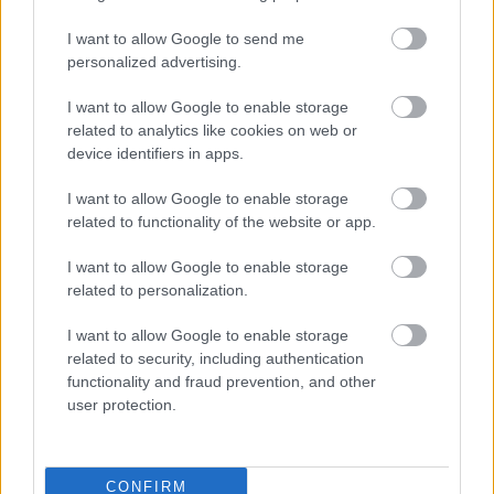
I want to allow Google to send me
personalized advertising.
I want to allow Google to enable storage
related to analytics like cookies on web or
device identifiers in apps.
I want to allow Google to enable storage
related to functionality of the website or app.
I want to allow Google to enable storage
related to personalization.
I want to allow Google to enable storage
related to security, including authentication
Majdnem amerikai stílusú város lett
functionality and fraud prevention, and other
user protection.
Budapest
donkanyar
•
2014. november 05.
37
CONFIRM