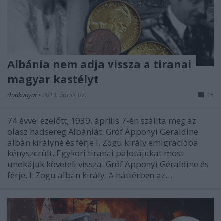
Albánia nem adja vissza a tiranai
magyar kastélyt
donkanyar
•
2013. április 07.
15
74 évvel ezelőtt, 1939. április 7-én szállta meg az
olasz hadsereg Albániát. Gróf Apponyi Geraldine
albán királyné és férje I. Zogu király emigrációba
kényszerült. Egykori tiranai palotájukat most
unokájuk követeli vissza. Gróf Apponyi Géraldine és
férje, I: Zogu albán király. A háttérben az…