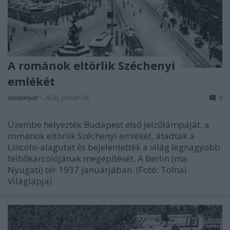
A románok eltörlik Széchenyi
emlékét
donkanyar
•
2020. január 26.
0
Üzembe helyezték Budapest első jelzőlámpáját, a
románok eltörlik Széchenyi emlékét, átadták a
Lincoln-alagutat és bejelentették a világ legnagyobb
felhőkarcolójának megépítését. A Berlin (ma
Nyugati) tér 1937 januárjában. (Fotó: Tolnai
Világlapja)