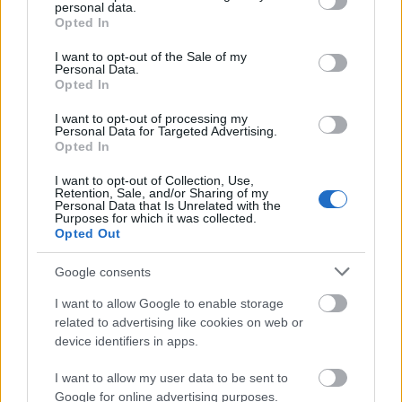
personal data.
grant or deny consent to Google and its third-party tags to
Opted In
use your data for below specified purposes in below Google
consent section.
I want to opt-out of the Sale of my
Personal Data.
Opted In
I want to opt-out of processing my
Personal Data for Targeted Advertising.
Opted In
I want to opt-out of Collection, Use,
A Bukás: a berlini Führer-bunker
Retention, Sale, and/or Sharing of my
Personal Data that Is Unrelated with the
mítosza
Purposes for which it was collected.
Opted Out
donkanyar
•
2015. március 25.
8
Google consents
A kétszeres műkorcsolya-olimpiai bajnok Katarina
I want to allow Google to enable storage
Witt egykori lakása alatt lett öngyilkos Hitler. A
related to advertising like cookies on web or
Führer-bunkerben további öt ember választotta a
device identifiers in apps.
halál ennek a formáját, és akkor a meggyilkolt hat
Goebbels-gyermekről még nem is beszéltünk. A
I want to allow my user data to be sent to
Führer-bunker egykor és a helyére felépített…
Google for online advertising purposes.