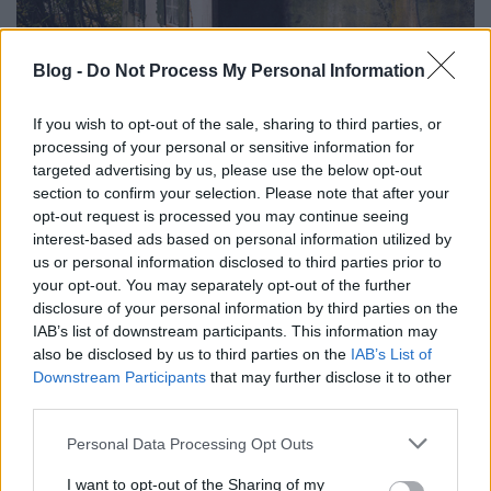
Blog -
Do Not Process My Personal Information
Fake-építészet: betonból kizsaluzott
If you wish to opt-out of the sale, sharing to third parties, or
erdők és nyaralók, amelyek
processing of your personal or sensitive information for
bunkerek
targeted advertising by us, please use the below opt-out
section to confirm your selection. Please note that after your
donkanyar
•
2015. június 29.
44
opt-out request is processed you may continue seeing
interest-based ads based on personal information utilized by
us or personal information disclosed to third parties prior to
A Harmadik Birodalom katonai támadásától tartva
your opt-out. You may separately opt-out of the further
a svájciak elképesztő módon álcázták
disclosure of your personal information by third parties on the
lövegállásaikat. Erdei családi ház, amely nem is az
IAB’s list of downstream participants. This information may
(Fotó: Christian Schwager és Leo Fabrizio)
also be disclosed by us to third parties on the
IAB’s List of
Downstream Participants
that may further disclose it to other
third parties.
Please note that this website/app uses one or more Google
Personal Data Processing Opt Outs
services and may gather and store information including but
not limited to your visit or usage behaviour. You may click to
I want to opt-out of the Sharing of my