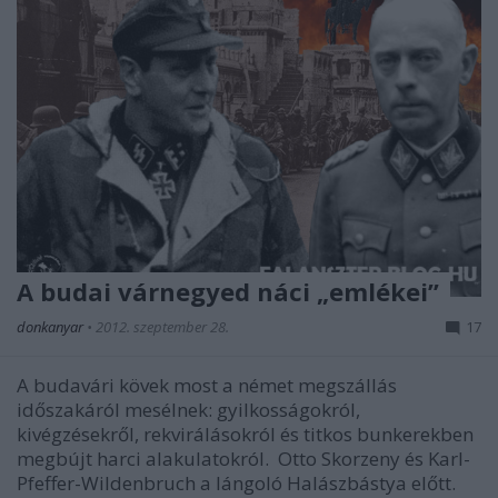
A budai várnegyed náci „emlékei”
donkanyar
•
2012. szeptember 28.
17
A budavári kövek most a német megszállás
időszakáról mesélnek: gyilkosságokról,
kivégzésekről, rekvirálásokról és titkos bunkerekben
megbújt harci alakulatokról. Otto Skorzeny és Karl-
Pfeffer-Wildenbruch a lángoló Halászbástya előtt.