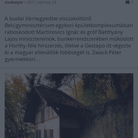
donkanyar
•
2017. március 23.
1
A budai Várnegyedbe visszaköltöző
Belügyminisztérium egykori épületkomplexumában
raboskodott Martinovics Ignác és gróf Batthyány
Lajos miniszterelnök, bunkerrendszerében működött
a Horthy-féle hírszerzés, illetve a Gestapo itt végezte
ki a magyar ellenállók többségét is. Zwack Péter
gyermekkori…