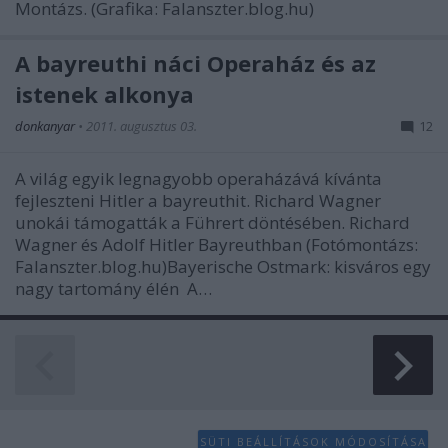
Montázs. (Grafika: Falanszter.blog.hu)
A bayreuthi náci Operaház és az
istenek alkonya
donkanyar
•
2011. augusztus 03.
12
A világ egyik legnagyobb operaházává kívánta
fejleszteni Hitler a bayreuthit. Richard Wagner
unokái támogatták a Führert döntésében. Richard
Wagner és Adolf Hitler Bayreuthban (Fotómontázs:
Falanszter.blog.hu)Bayerische Ostmark: kisváros egy
nagy tartomány élén A…
SÜTI BEÁLLÍTÁSOK MÓDOSÍTÁSA