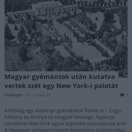
Magyar gyémántok után kutatva
vertek szét egy New York-i palotát
donkanyar
•
2017. június 29.
7
Állítólag egy vödörnyi gyémánttal fizette ki I. Zogu,
Albánia ex-királya és magyar felesége, Apponyi
Geraldine New York egyik legszebb palotájának árát.
A házaspár sohasem tudott beköltözni tulajdonába,