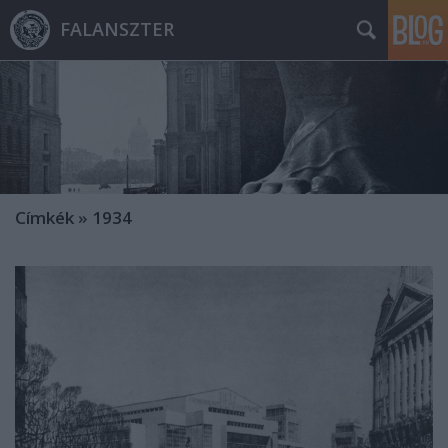
FALANSZTER
Címkék
»
1934