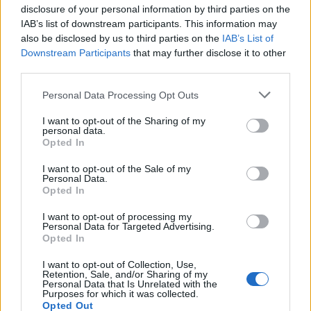
disclosure of your personal information by third parties on the
IAB’s list of downstream participants. This information may
also be disclosed by us to third parties on the
IAB’s List of
Downstream Participants
that may further disclose it to other
third parties.
Please note that this website/app uses one or more Google
Personal Data Processing Opt Outs
services and may gather and store information including but
not limited to your visit or usage behaviour. You may click to
I want to opt-out of the Sharing of my
personal data.
grant or deny consent to Google and its third-party tags to
Opted In
use your data for below specified purposes in below Google
consent section.
I want to opt-out of the Sale of my
Personal Data.
Opted In
Gigantikus Attila szobor és a
Koppány torony: turáni építészet
I want to opt-out of processing my
Personal Data for Targeted Advertising.
Budapesten
Opted In
donkanyar
•
2011. június 22.
107
I want to opt-out of Collection, Use,
Retention, Sale, and/or Sharing of my
Personal Data that Is Unrelated with the
Purposes for which it was collected.
Magyar-japán közös határról dédelgetett délibábos
Opted Out