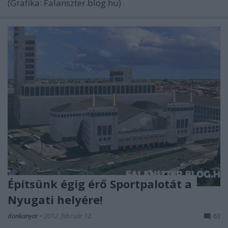
(Grafika: Falanszter.blog.hu)
Építsünk égig érő Sportpalotát a
Nyugati helyére!
donkanyar
•
2012. február 12.
63