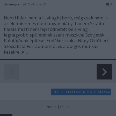
donkanyar
•
2010. október 31.
3
Nem Hitler, nem a II. világháború, még csak nem is
az élelmiszer és építőanyag hiány, hanem Sztálin
halála miatt nem fejeződhetett be a világ
legnagyobb épületének szánt moszkvai Szovjetek
Palotájának építése. Emlékezzünk a Nagy Októberi
Szocialista Forradalomra, és a dolgos munkás
kezekre. A…
SÜTI BEÁLLÍTÁSOK MÓDOSÍTÁSA
mobil
|
teljes