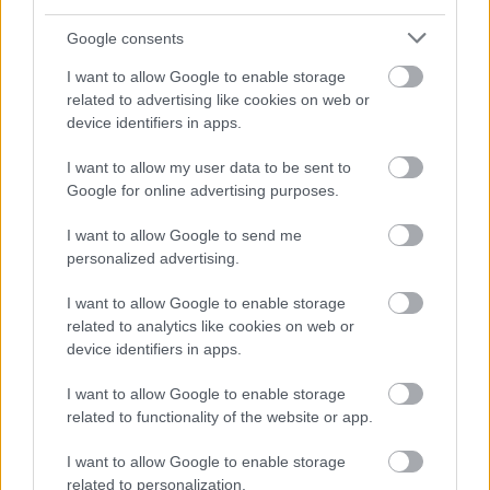
álmot 1927-től a budapesti Turáni Társaság. Ha a
határátkelőt nem is, de egy közös kémszervezetet
Google consents
csak összehozott Tokió és Budapest. Az "5000 éves
közös múltra" hivatkozva nagyszabású épületeket is
I want to allow Google to enable storage
terveztek a budai oldalra. Egy Koppányra
related to advertising like cookies on web or
keresztelt…
device identifiers in apps.
I want to allow my user data to be sent to
A szerb Manhattan ocsmányságai az
Google for online advertising purposes.
egykori magyar határsávban
I want to allow Google to send me
donkanyar
•
2011. május 08.
29
personalized advertising.
I want to allow Google to enable storage
Jelenleg 400 ezer ember él az egykori magyar-szerb
related to analytics like cookies on web or
határsávon felépített Duna-parti városban. Új-
device identifiers in apps.
Belgrád a mai napig a Balkán félsziget legnagyobb
lakótelepe. A "szerb New York" Josip Broz Tito nélkül
I want to allow Google to enable storage
sohasem épült volna fel. A szerb sas megtöri…
related to functionality of the website or app.
I want to allow Google to enable storage
related to personalization.