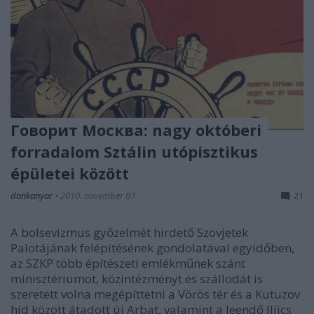
Говорит Москва: nagy októberi
forradalom Sztálin utópisztikus
épületei között
donkanyar
•
2010. november 07.
21
A bolsevizmus győzelmét hirdető Szovjetek
Palotájának felépítésének gondolatával egyidőben,
az SZKP több építészeti emlékműnek szánt
minisztériumot, közintézményt és szállodát is
szeretett volna megépíttetni a Vörös tér és a Kutuzov
híd között átadott új Arbat, valamint a leendő Iljics