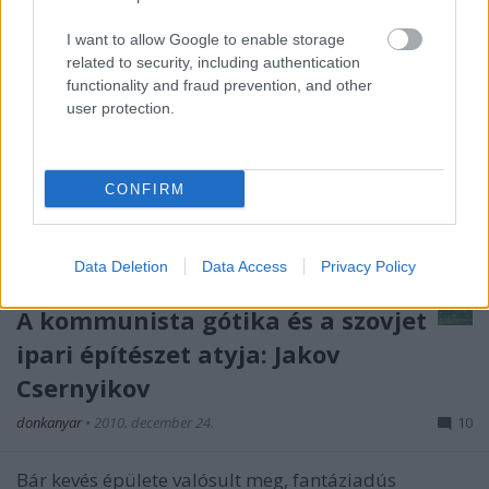
I want to allow Google to enable storage
related to security, including authentication
functionality and fraud prevention, and other
user protection.
CONFIRM
Data Deletion
Data Access
Privacy Policy
A kommunista gótika és a szovjet
ipari építészet atyja: Jakov
Csernyikov
donkanyar
•
2010. december 24.
10
Bár kevés épülete valósult meg, fantáziadús