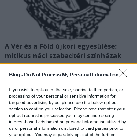
A Vér és a Föld újkori egyesülése:
mitikus náci szabadtéri színházak
donkanyar
•
2011. július 03.
13
Blog -
Do Not Process My Personal Information
Ördögök és boszorkányok lakhelyeire építtette
Joseph Goebbels a német parasztoknak szánt náci-
If you wish to opt-out of the sale, sharing to third parties, or
pogány rítusú színházait. 400 színpadból napjainkra
processing of your personal or sensitive information for
alig 50 maradt csak meg. Annaberg szabadtéri
targeted advertising by us, please use the below opt-out
színháza és a német parlagi sas (Grafika:
section to confirm your selection. Please note that after your
Falanszter.blog.hu) Metafizikai varázslatA…
opt-out request is processed you may continue seeing
interest-based ads based on personal information utilized by
us or personal information disclosed to third parties prior to
your opt-out. You may separately opt-out of the further