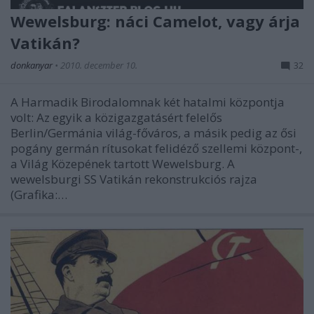
Wewelsburg: náci Camelot, vagy árja
Vatikán?
donkanyar
•
2010. december 10.
32
A Harmadik Birodalomnak két hatalmi központja
volt: Az egyik a közigazgatásért felelős
Berlin/Germánia világ-főváros, a másik pedig az ősi
pogány germán rítusokat felidéző szellemi központ-,
a Világ Közepének tartott Wewelsburg. A
wewelsburgi SS Vatikán rekonstrukciós rajza
(Grafika:…