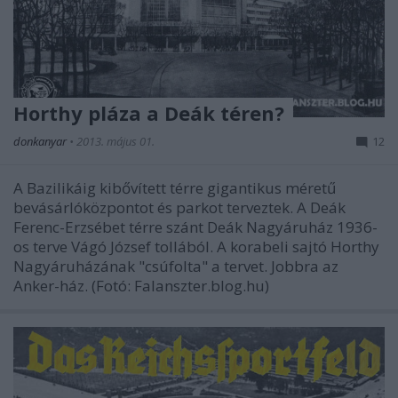
Horthy pláza a Deák téren?
donkanyar
•
2013. május 01.
12
A Bazilikáig kibővített térre gigantikus méretű
bevásárlóközpontot és parkot terveztek. A Deák
Ferenc-Erzsébet térre szánt Deák Nagyáruház 1936-
os terve Vágó József tollából. A korabeli sajtó Horthy
Nagyáruházának "csúfolta" a tervet. Jobbra az
Anker-ház. (Fotó: Falanszter.blog.hu)