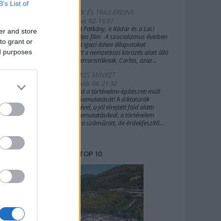
B’s List of
FILMEINK ÉS TRAILEREINK
2019. július 02. 16:07
A Sakál, a Patkány, a Kádár és a Laci
er and store
(2022) teljes film A szocializmus éveiben
to grant or
Budapest igazi édeni állapotokat
ed purposes
biztosított a nemzetközi körözés alatt álló
külföldi terroristáknak. Carlos, azaz...
TÁMOGASS MINKET
2020. január 04. 21:32
Támogasd a történelmi-építészeti múlt
további bemutatását! A diktatúrák
építészetével, a jól elrejtett föld alatti
világok bemutatásával, a történelem
margójára száműzött, de érdekfeszítő...
TOP 10