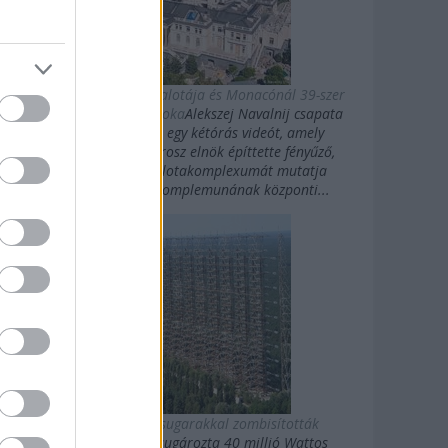
Putyin titkos luxuspalotája és Monacónál 39-szer
nagyobb magánbirtoka
Alekszej Navalnij csapata
kedden közzétett egy kétórás videót, amely
Vlagyimir Putyin orosz elnök építtette fényűző,
Fekete-tengeri palotakomplexumát mutatja
be.Putyin palotakomplemunának központi...
Az oroszok gigasugarakkal zombisították
Amerikát
10 évig sugározta 40 millió Wattos