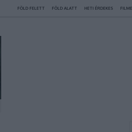
FÖLD FELETT
FÖLD ALATT
HETI ÉRDEKES
FILM