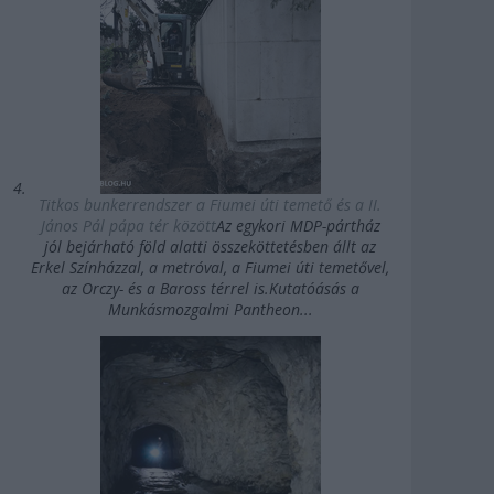
Titkos bunkerrendszer a Fiumei úti temető és a II.
János Pál pápa tér között
Az egykori MDP-pártház
jól bejárható föld alatti összeköttetésben állt az
Erkel Színházzal, a metróval, a Fiumei úti temetővel,
az Orczy- és a Baross térrel is.Kutatóásás a
Munkásmozgalmi Pantheon...