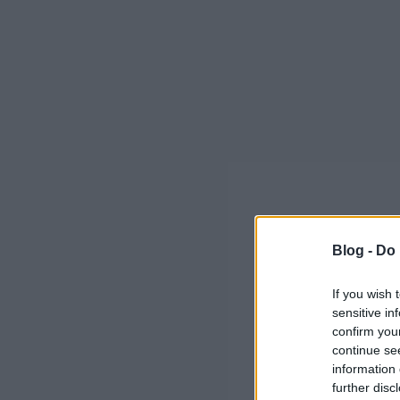
Blog -
Do 
If you wish 
sensitive in
confirm you
continue se
information 
further disc