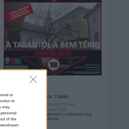
sonal or
FILMEK, TÚRÁK
ection to
2025.TEMATIKUS TÚRÁI
ou may
2019. július 02. 15:40
 personal
Bővebb információ a Falanszter blog
oldal FB-oldalán
out of the
 downstream