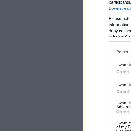
participants
Downstream 
Please note
information 
deny consent
in below Go
Persona
I want t
Opted 
I want t
Opted 
I want 
Advertis
Opted 
I want t
of my P
was col