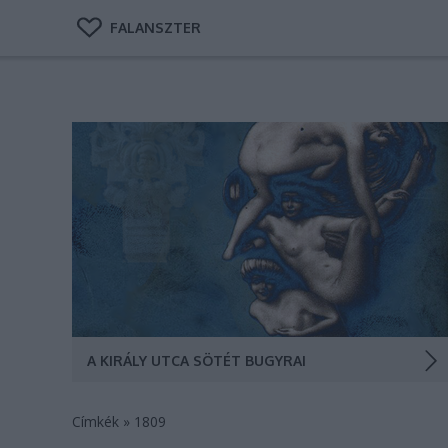
FALANSZTER
Akár a Pokol kapujaként is jellemezhetnénk a pesti
zsidónegyed fő utcáját, ahol nemcsak az ország
szürkeállományának színe-java, hanem számtalan
gyilkos, örömlány, strici és leánykiárusító is élt.
Kultúrtörténeti-építészeti túra a legpestibb utca
babonás lakói között a Niebelungok gyűrűjétől a…
A KIRÁLY UTCA SÖTÉT BUGYRAI
Címkék
»
1809