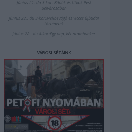
Június 21. du 3-kor: Bűnök és titkok Pest
Belvárosában
Június 22.. du 3-kor:Mellbevágó és vicces újbudai
történetek
Június 28.. du 4-kor:Egy nap, két atombunker
VÁROSI SÉTÁINK