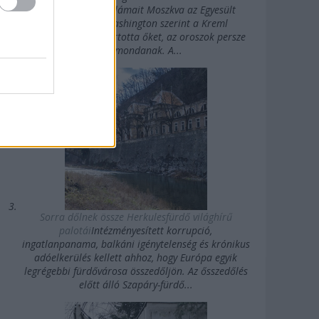
erősségű rövidhullámait Moszkva az Egyesült
Államok felé. Washington szerint a Kreml
agykontroll alatt tartotta őket, az oroszok persze
mást mondanak. A...
Sorra dőlnek össze Herkulesfürdő világhírű
palotái
Intézményesített korrupció,
ingatlanpanama, balkáni igénytelenség és krónikus
adóelkerülés kellett ahhoz, hogy Európa egyik
legrégebbi fürdővárosa összedőljön. Az ősszedőlés
előtt álló Szapáry-fürdő...