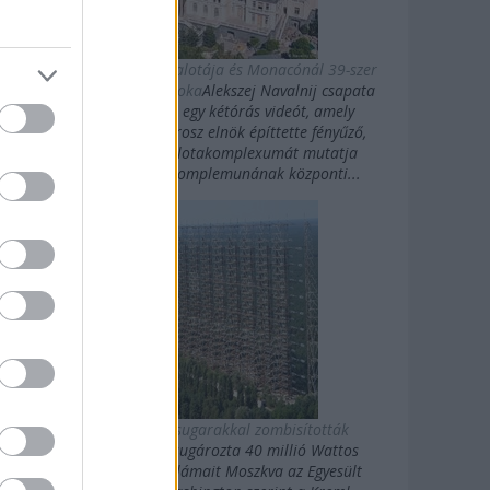
Putyin titkos luxuspalotája és Monacónál 39-szer
nagyobb magánbirtoka
Alekszej Navalnij csapata
kedden közzétett egy kétórás videót, amely
Vlagyimir Putyin orosz elnök építtette fényűző,
Fekete-tengeri palotakomplexumát mutatja
be.Putyin palotakomplemunának központi...
Az oroszok gigasugarakkal zombisították
Amerikát
10 évig sugározta 40 millió Wattos
erősségű rövidhullámait Moszkva az Egyesült