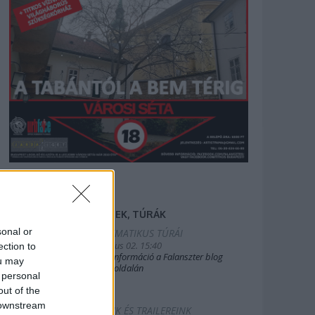
FILMEK, TÚRÁK
sonal or
2025.TEMATIKUS TÚRÁI
2019. július 02. 15:40
ection to
Bővebb információ a Falanszter blog
ou may
oldal FB-oldalán
 personal
out of the
 downstream
FILMEINK ÉS TRAILEREINK