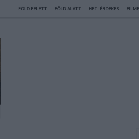
FÖLD FELETT
FÖLD ALATT
HETI ÉRDEKES
FILM