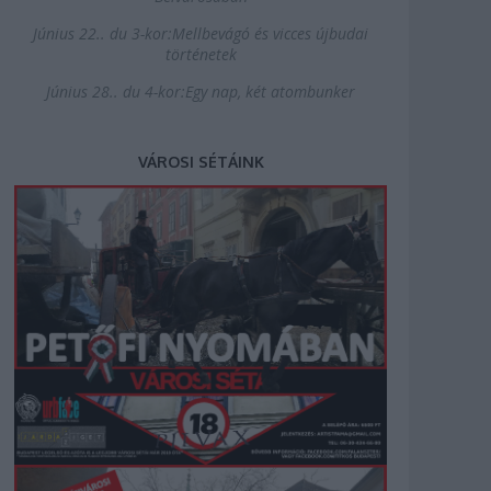
Június 22.. du 3-kor:Mellbevágó és vicces újbudai
történetek
Június 28.. du 4-kor:Egy nap, két atombunker
VÁROSI SÉTÁINK