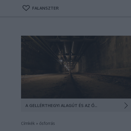
FALANSZTER
Borkultusz és szüzességüket elveszteni kívánó hölgyek
gyülekezőhelye is volt a Gellért tér alatti Ősforrás,
ahonnan kisvasúttal a hegy belsejében a Rácz fürdőig
is átroboghatunk. A gellérthegyi alagút . Lent a
keskeny nyomtávú vasútvonal, fent a budai
várnegyedet ellátó távhőcsövek.(Fotó: GYU Fotó)
A GELLÉRTHEGYI ALAGÚT ÉS AZ ŐSFORRÁS
Címkék
»
ősforrás