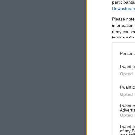
participants
Downstream 
Please note
information 
deny consent
in below Go
Persona
I want t
Opted 
I want t
Opted 
I want 
Advertis
Opted 
I want t
of my P
was col