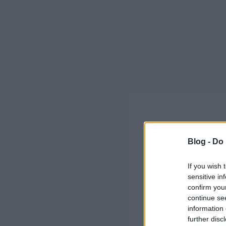
Blog -
Do 
If you wish 
sensitive in
confirm you
continue se
information 
further disc