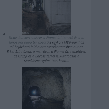
Titkos bunkerrendszer a Fiumei úti temető és a II.
János Pál pápa tér között
Az egykori MDP-pártház
jól bejárható föld alatti összeköttetésben állt az
Erkel Színházzal, a metróval, a Fiumei úti temetővel,
az Orczy- és a Baross térrel is.Kutatóásás a
Munkásmozgalmi Pantheon...