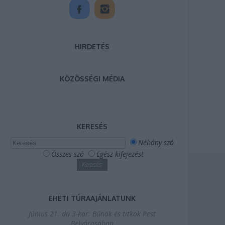
HIRDETÉS
KÖZÖSSÉGI MÉDIA
KERESÉS
Néhány szó
Összes szó
Egész kifejezést
EHETI TÚRAAJÁNLATUNK
Június 21. du 3-kor: Bűnök és titkok Pest
Belvárosában