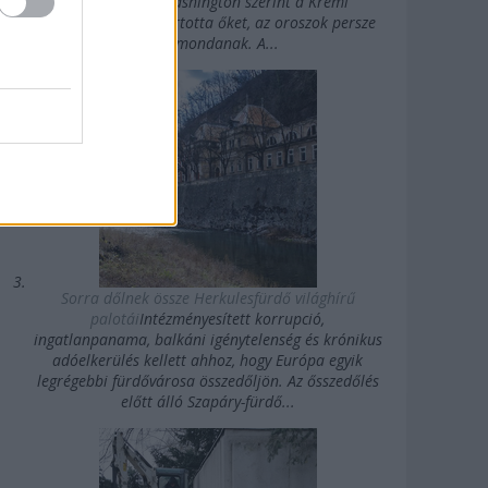
Államok felé. Washington szerint a Kreml
agykontroll alatt tartotta őket, az oroszok persze
mást mondanak. A...
Sorra dőlnek össze Herkulesfürdő világhírű
palotái
Intézményesített korrupció,
ingatlanpanama, balkáni igénytelenség és krónikus
adóelkerülés kellett ahhoz, hogy Európa egyik
legrégebbi fürdővárosa összedőljön. Az ősszedőlés
előtt álló Szapáry-fürdő...