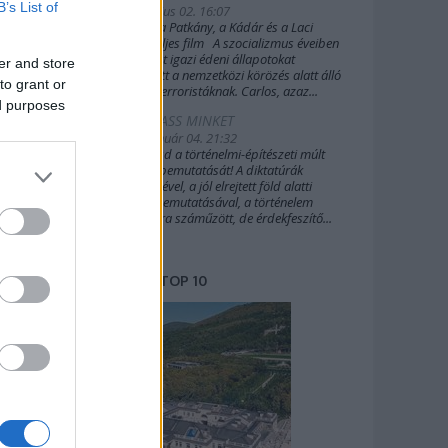
B’s List of
2019. július 02. 16:07
A Sakál, a Patkány, a Kádár és a Laci
(2022) teljes film A szocializmus éveiben
Budapest igazi édeni állapotokat
er and store
biztosított a nemzetközi körözés alatt álló
to grant or
külföldi terroristáknak. Carlos, azaz...
ed purposes
TÁMOGASS MINKET
2020. január 04. 21:32
Támogasd a történelmi-építészeti múlt
további bemutatását! A diktatúrák
építészetével, a jól elrejtett föld alatti
világok bemutatásával, a történelem
margójára száműzött, de érdekfeszítő...
TOP 10