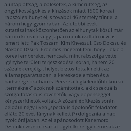
alultápláltság, a balesetek, a kimerültség, az
öngyilkosságok és a kínzások miatt 1500 koreai
rabszolga hunyt el, s további 46 személy tűnt el a
három hegy gyomrában. Az utóbbi évek
kutatásainak köszönhetően az elhunytak közül már
három koreai és egy japán munkavállaló neve is
ismert lett:
Pak Toszam, Kim Khveszul, Cso Dokszu
és
Nakano Dzsiró
. Érdemes megemlíteni, hogy Tokió a
koreai embereket nemcsak, mint rabszolga vette
igénybe területi terjeszkedései során, hanem 20
százalék erejéig-, helyet biztosítottak nekik az
államapparátusban, a kereskedelemben és a
hadsereg soraiban is. Persze a legkelendőbb koreai
„terméknek” azok nők számítottak, akik szexuális
szolgáltatásra is rávehetők, vagy éppenséggel
kényszeríthetők voltak. A zózani építkezés során
például négy ilyen „speciális ápolónői” feladatot
ellátó 20 éves lánynak kellett (?) dolgoznia a nap
nyolc órájában. Az eljapánosodott
Kanemoto
Dzsunko
vezette csapat ügyfélköre így nemcsak az