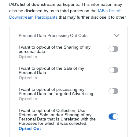
IAB’s list of downstream participants. This information may
also be disclosed by us to third parties on the
IAB’s List of
Downstream Participants
that may further disclose it to other
third parties.
A
zózani bunkerváros (Fotó: Yamasa.org)
Please note that this website/app uses one or more Google
Personal Data Processing Opt Outs
Annak ellenére, hogy a központi bázis építése még
services and may gather and store information including but
javában zajlott, az államapparátus egyes hivatali
not limited to your visit or usage behaviour. You may click to
I want to opt-out of the Sharing of my
egységei 1945 márciusától már folyamatosan
personal data.
grant or deny consent to Google and its third-party tags to
Opted In
költöztek be a félig-meddig berendezett 5900 méter
use your data for below specified purposes in below Google
hosszú komplexumba, hogy innen irányíthassák a
consent section.
I want to opt-out of the Sale of my
harakiri felé rohanó birodalom haláltusáját. A
Personal Data.
szigetország 1945. augusztus 15-ei kapitulációja
Opted In
napján a császárhoz hű hadsereg itt szolgálatot
I want to opt-out of processing my
tejesítő egyik egysége a műtárgy bejáratát
Personal Data for Targeted Advertising.
egyébként annyira sikeresen tudta berobbantani,
Opted In
hogy a dokumentumok, a tervrajzok és a szemtanúk
I want to opt-out of Collection, Use,
hiánya miatt a komplexum létezéséről 1985-ig sem
Retention, Sale, and/or Sharing of my
az Egyesült Államok, sem a demokratikus útra terelt
Personal Data that Is Unrelated with the
Purposes for which it was collected.
Tokió nem tudott. (Maximum csak sejtették, hogy
Opted Out
valamit rejt a föld mélye.) A véletlenül újra