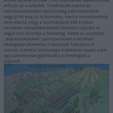
először az uralkodót. Történészek szerint az
információátadást valószínűleg azért késleltette
vagy jó fél évig az új kormány, mert a miniszterelnök
nem akarta, hogy a bombázások elől a titkos
városban menedéket kereső
Hirohito
császárt itt
vegye házi őrizetbe a hadsereg, illetve az uralkodó
„letartóztatásával” párhuzamosan a vezérkar
névlegesen átvehesse a hatalmat Tokióban. A
császár személyi biztonsága érdekében éppen ezért
egy páncélvonat gyártásába is belefogtak a
japánok.