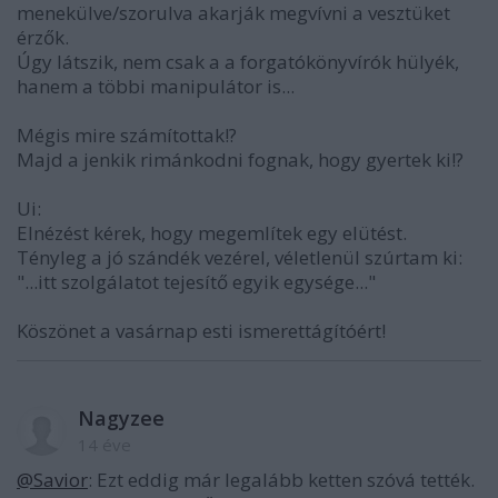
menekülve/szorulva akarják megvívni a vesztüket
érzők.
Úgy látszik, nem csak a a forgatókönyvírók hülyék,
hanem a többi manipulátor is...
Mégis mire számítottak!?
Majd a jenkik rimánkodni fognak, hogy gyertek ki!?
Ui:
Elnézést kérek, hogy megemlítek egy elütést.
Tényleg a jó szándék vezérel, véletlenül szúrtam ki:
"...itt szolgálatot tejesítő egyik egysége..."
Köszönet a vasárnap esti ismerettágítóért!
Nagyzee
14 éve
@Savior
: Ezt eddig már legalább ketten szóvá tették.