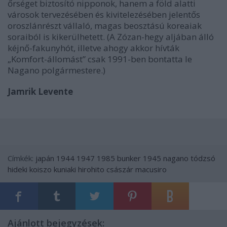
őrséget biztosító nipponok, hanem a föld alatti
városok tervezésében és kivitelezésében jelentős
oroszlánrészt vállaló, magas beosztású koreaiak
soraiból is kikerülhetett. (A Zózan-hegy aljában álló
kéjnő-fakunyhót, illetve ahogy akkor hívták
„Komfort-állomást” csak 1991-ben bontatta le
Nagano polgármestere.)
Jamrik Levente
Címkék:
japán
1944
1947
1985
bunker
1945
nagano
tódzsó
hideki
koiszo kuniaki
hirohito császár
macusiro
Ajánlott bejegyzések: