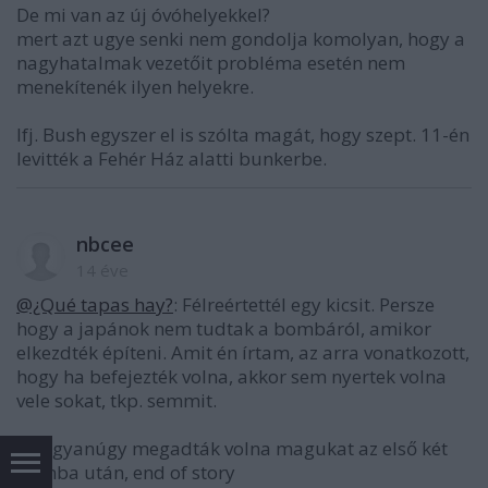
De mi van az új óvóhelyekkel?
mert azt ugye senki nem gondolja komolyan, hogy a
nagyhatalmak vezetőit probléma esetén nem
menekítenék ilyen helyekre.
Ifj. Bush egyszer el is szólta magát, hogy szept. 11-én
levitték a Fehér Ház alatti bunkerbe.
nbcee
14 éve
@¿Qué tapas hay?
: Félreértettél egy kicsit. Persze
hogy a japánok nem tudtak a bombáról, amikor
elkezdték építeni. Amit én írtam, az arra vonatkozott,
hogy ha befejezték volna, akkor sem nyertek volna
vele sokat, tkp. semmit.
A) Ugyanúgy megadták volna magukat az első két
bomba után, end of story