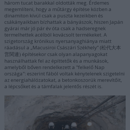
három tucat barakkal oldották meg. Érdemes
megemlíteni, hogy a műtárgy építése közben a
dinamiton kívül csak a puszta kezeikben és
csákányaikban bízhattak a bányászok, hiszen Japán
gyárai már jó pár év óta csak a hadseregnek
termelhettek acélból kovácsolt termékeket. A
szigetország krónikus nyersanyaghiánya miatt
ráadásul a „Macusiroi Császári Székhely” (
松代大本
építésekor csak olyan alapanyagokat
営関連)
használhattak fel az építtetők és a munkások,
amelyből bőven rendelkezett a "felkelő Nap
országa": eszerint fából voltak kénytelenek szigetelni
az energiahálózatokat, a betonkoszorúk merevítőit,
a lépcsőket és a támfalak jelentős részét is.