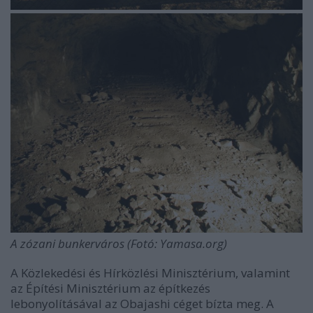
A
zózani bunkerváros (Fotó: Yamasa.org)
A Közlekedési és Hírközlési Minisztérium, valamint
az Építési Minisztérium az építkezés
lebonyolításával az Obajashi céget bízta meg. A