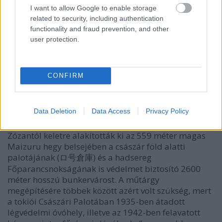
I want to allow Google to enable storage
related to security, including authentication
functionality and fraud prevention, and other
user protection.
CONFIRM
A
Maizuru-hegyben kialakított bunkerváros
Data Deletion
Data Access
Privacy Policy
(Fotó: Yamasa.org)
Zózantól keletre alakították ki az 559 méter magas
Maizuru hegy belsejében a császár föld alatti
palotájának (
) és a hadsereg
ロ号倉庫
Főparancsnokságának is védelmet biztosító 2600
méter hosszú bunkervárost. A műtárgy
megépítésére többek között azért volt szükség, mert
a tokiói Császári Palotában 1935-ben átadott
légvédelmi óvóhely, illetve az 1942-ben felavatott