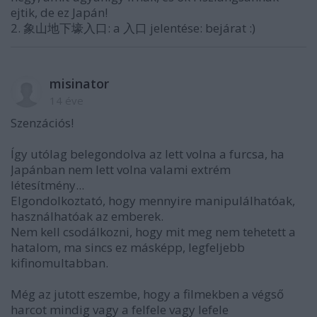
ejtik, de ez Japán!
2. 象山地下壕入口: a 入口 jelentése: bejárat :)
misinator
14 éve
Szenzációs!
Így utólag belegondolva az lett volna a furcsa, ha
Japánban nem lett volna valami extrém
létesítmény...
Elgondolkoztató, hogy mennyire manipulálhatóak,
használhatóak az emberek.
Nem kell csodálkozni, hogy mit meg nem tehetett a
hatalom, ma sincs ez másképp, legfeljebb
kifinomultabban.
Még az jutott eszembe, hogy a filmekben a végső
harcot mindig vagy a felfele vagy lefele