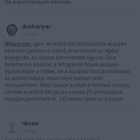
De a kommentjeik eltűntek.
donkanyar
14 éve
@Nagyzee
: Igen. Az előző két hozzászólás alapján
akartam javítani a cikket, erre elszállt az egész
bejegyzés, az összes kommenttel együtt. Újra
feltettem a posztot, a kifogásolt hibák alapján
kijavítottam a cikket, de a korábbi hozzászólásokat
az admin hibája miatt nem tudtam már
visszaállítani. Most Savior azokat a hibákat sorolja,
amiket az előző két japán szakos (?) útmutatása
alapján javítottam ki. :) Érdekes nyelv ez a japán
nbcee
14 éve