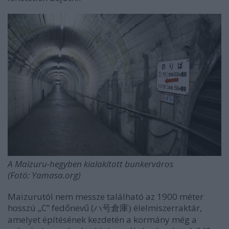
A Maizuru-hegyben kialakított bunkerváros
(Fotó: Yamasa.org)
Maizurutól nem messze található az 1900 méter
hosszú „C” fedőnevű (
élelmiszerraktár,
ハ号倉庫)
amelyet építésének kezdetén a kormány még a