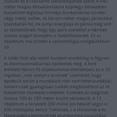
császár és a császárné lakosztályának szánt. A 642
méter magas Minakamijama kúphegy belsejében
kialakított téglalap formájú bunkervárost szintén
négy méter széles, és három méter magas járatokkal
szabdalták fel, de annyi energiája és pénze még volt
az építtetőknek, hogy egy apró szentélyt a hármas
számú alagút közepére is felépíttessenek. Ez az
objektum ma szintén a szeizmológia szolgálatában
áll.
A többi föld alá rejtett bunkert eredetileg is fegyver-
és élelmiszerraktárnak építtették meg. A fent
említett három fő objektummal ellentétben, ez a 10
ingatlan „már annyira kicsinek” számított, hogy
építésük során a munkások már nem teherautókkal,
hanem csak gyalogosan tudták megközelíteni az itt
kialakított munkaterületeiket. Ezeknek az alagutak
hossza 100 és 180 méter között váltakozik. A 13
objektum a tervezett 200 millió jen helyett végül is
600 milliójába került Tokiónak, s a Hirosimára és
Nagaszakira ledobott két atombomba pusztítása