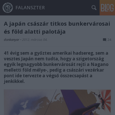
FALANSZTER
A japán császár titkos bunkervárosai
és föld alatti palotája
donkanyar
•
2012. március 04.
24
41 évig sem a győztes amerikai hadsereg, sem a
vesztes Japán nem tudta, hogy a szigetország
egyik legnagyobb bunkervárosát rejti a Nagano
melletti föld mélye-, pedig a császári vezérkar
pont ide tervezte a végső összecsapást a
jenkikkel.