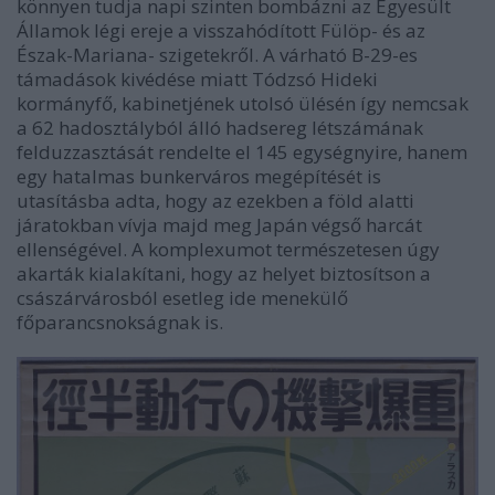
könnyen tudja napi szinten bombázni az Egyesült
Államok légi ereje a visszahódított Fülöp- és az
Észak-Mariana- szigetekről. A várható B-29-es
támadások kivédése miatt
Tódzsó Hideki
kormányfő, kabinetjének utolsó ülésén így nemcsak
a 62 hadosztályból álló hadsereg létszámának
felduzzasztását rendelte el 145 egységnyire, hanem
egy hatalmas bunkerváros megépítését is
utasításba adta, hogy az ezekben a föld alatti
járatokban vívja majd meg Japán végső harcát
ellenségével. A komplexumot természetesen úgy
akarták kialakítani, hogy az helyet biztosítson a
császárvárosból esetleg ide menekülő
főparancsnokságnak is.