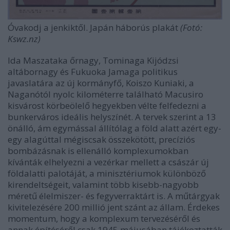
Óvakodj a jenkiktől. Japán háborús plakát
(Fotó:
Kswz.nz)
Ida Maszataka
őrnagy
, Tominaga Kijódzsi
altábornagy és
Fukuoka Jamaga
politikus
javaslatára az új kormányfő,
Koiszo Kuniaki,
a
Naganótól nyolc kilométerre található Macusiro
kisvárost körbeölelő hegyekben vélte felfedezni a
bunkerváros ideális helyszínét. A tervek szerint a 13
önálló, ám egymással állítólag a föld alatt azért egy-
egy alagúttal mégiscsak összekötött, precíziós
bombázásnak is ellenálló komplexumokban
kívánták elhelyezni a vezérkar mellett a császár új
földalatti palotáját, a minisztériumok különböző
kirendeltségeit, valamint több kisebb-nagyobb
méretű élelmiszer- és fegyverraktárt is. A műtárgyak
kivitelezésére 200 millió jent szánt az állam. Érdekes
momentum, hogy a komplexum tervezéséről és
annak építéséről csak 1945 májusában tájékoztatták