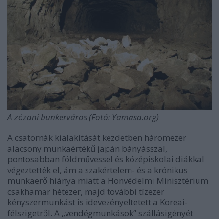
A
zózani bunkerváros (Fotó: Yamasa.org)
A csatornák kialakítását kezdetben háromezer
alacsony munkaértékű japán bányásszal,
pontosabban földművessel és középiskolai diákkal
végeztették el, ám a szakértelem- és a krónikus
munkaerő hiánya miatt a Honvédelmi Minisztérium
csakhamar hétezer, majd további tízezer
kényszermunkást is idevezényeltetett a Koreai-
félszigetről. A „vendégmunkások” szállásigényét