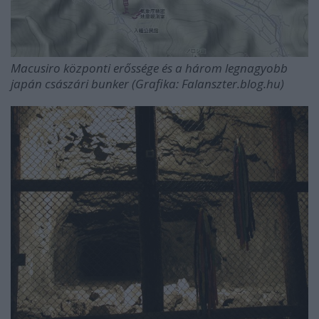
Macusiro központi erőssége és a
három legnagyobb
japán császári bunker (Grafika: Falanszter.blog.hu)