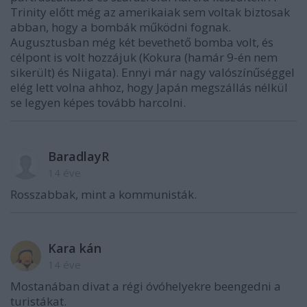
Trinity előtt még az amerikaiak sem voltak biztosak
abban, hogy a bombák működni fognak.
Augusztusban még két bevethető bomba volt, és
célpont is volt hozzájuk (Kokura (hamár 9-én nem
sikerült) és Niigata). Ennyi már nagy valószínűséggel
elég lett volna ahhoz, hogy Japán megszállás nélkül
se legyen képes tovább harcolni.
BaradlayR
14 éve
Rosszabbak, mint a kommunisták.
Kara kán
14 éve
Mostanában divat a régi óvóhelyekre beengedni a
turistákat.