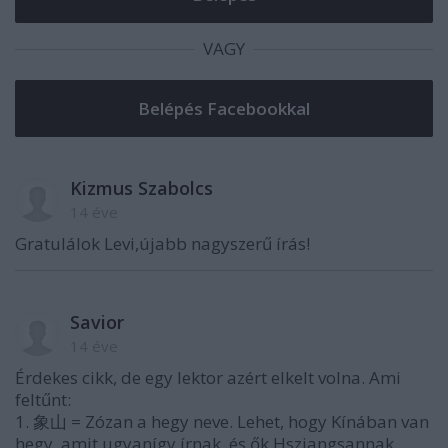
VAGY
Kizmus Szabolcs
14 éve
Gratulálok Levi,újabb nagyszerű írás!
Savior
14 éve
Érdekes cikk, de egy lektor azért elkelt volna. Ami
feltűnt:
1. 象山 = Zózan a hegy neve. Lehet, hogy Kínában van
hegy, amit ugyanígy írnak, és ők Hsziangsannak