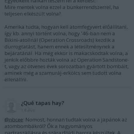
Egyébként halkan teszem fel a kérdést:
Mire mentek volna ezzel a bunkerrendszerrel, ha
teljesen elkészült volna?
Amerika tudta, hogyan kell atomfegyvert előállítani,
így kb. annyi történt volna, hogy '46-ban nem a
Bikini-atollnál (Operation Crossroads) kezdik a
durrogtatást, hanem ennek a létesítménynek a
bejáratánál. Ha még ekkor is makacskodtak volna, a
jenkik előbbre hozták volna az Operation Sandstone-
t, vagy az ötvenes évek sorozatban gyártott bombáit,
aminek még a szamuráj-erkölcs sem tudott volna
ellenállni.
¿Qué tapas hay?
14 éve
@nbcee
: Nomost, honnan tudtak volna a japánok az
atombombákról? Ők a hagyományos
partraszállásra és szárazföldi harcra készültek. A