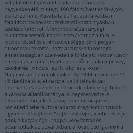
vállalat első lépésként evakuálta a meredek
hegyekben élő mintegy 100 földművest és favágót,
akiket zömmel Kuvabata és Tabata falvakban
felállított hevenyész szerkezetű kaszárnyákban
szállásoltatott el. A lebontott házak anyagi
ellentételezéséről hallani sem akart az állam. A
kitelepítéssel és a nincstelenséggel járó polgári
dühöt csak fokozta, hogy a városka lakossága
álmatlanságban szenvedett a földalatti robbantások
hanghatásai miatt, ezáltal jelentős munkaképesség-
csökkenés „kínozta” az itt lakó, és a közeli
Naganóban élő munkásokat. Az 1944. november 11-
től datálható, éjjel-nappal zajló bányászati
munkálatokat azonban nemcsak a lakosság, hanem
a városka állatállománya is megszenvedte: A
földalatti dörejektől, a nap minden órájában
közlekedő teherautó-áradattól megrémült tyúkok
ugyanis „elfelejtettek” tojásokat tojni, a tehenek tejet
adni, a kutyák éjjel-nappal vonyítottak és
acsarkodtak az udvarokban, a lovak pedig annyira