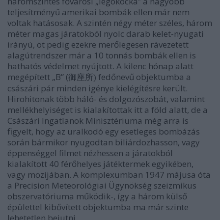
háromszintes fővárosi „légókocka” a nagyobb
teljesítményű amerikai bombák ellen már nem
voltak hatásosak. A szintén négy méter széles, három
méter magas járatokból nyolc darab kelet-nyugati
irányú, öt pedig ezekre merőlegesen rávezetett
alagútrendszer már a 10 tonnás bombák ellen is
hathatós védelmet nyújtott. A kilenc hónap alatt
megépített „B” (
fedőnevű objektumba a
御座所)
császári pár minden igénye kielégítésre került.
Hirohitonak
több háló- és dolgozószobát, valamint
mellékhelyiséget is kialakítottak itt a föld alatt, de a
Császári Ingatlanok Minisztériuma még arra is
figyelt, hogy az uralkodó egy esetleges bombázás
során bármikor nyugodtan biliárdozhasson, vagy
éppenséggel filmet nézhessen a járatokból
kialakított 40 férőhelyes játéktermek egyikében,
vagy mozijában. A komplexumban 1947 májusa óta
a Precision Meteorológiai Ügynökség szeizmikus
obszervatóriuma működik-, így a három külső
épülettel kibővített objektumba ma már szinte
lehetetlen bejutni.