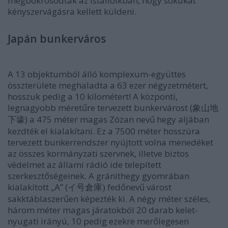
megbokrosodtak az istállóikban, hogy sokukat
kényszervágásra kellett küldeni.
Japán bunkerváros
A 13 objektumból álló komplexum-együttes
összterülete meghaladta a 63 ezer négyzetmétert,
hosszuk pedig a 10 kilométert! A központi,
legnagyobb méretűre tervezett bunkervárost (
象山地
) a 475 méter magas Zózan nevű hegy aljában
下壕
kezdték el kialakítani. Ez a 7500 méter hosszúra
tervezett bunkerrendszer nyújtott volna menedéket
az összes kormányzati szervnek, illetve biztos
védelmet az állami rádió ide telepített
szerkesztőségeinek. A gránithegy gyomrában
kialakított „A” (
fedőnevű várost
イ号倉庫)
sakktáblaszerűen képezték ki. A négy méter széles,
három méter magas járatokból 20 darab kelet-
nyugati irányú, 10 pedig ezekre merőlegesen