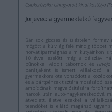
Csipkerózsika elhagyatott kínai kastélya (
Jurjevec: a gyermeklelkű fegyv
Bár sok giccses és ízléstelen forma
mögött a külvilág felé mindig többet
horvát iparmágnás a mi kutyáinkon is
10 évvel ezelőtt, még a délszláv h
bűnökkel vádolt tábornok és
Hrvoja
barátjaként is ismert vállalkozó, a
gyermekkora óta vonzódott a középkori
és a pártpénzek tisztára mosásából sze
ambícióinak megvalósítására fordítha
harcok után autó-nagykereskedővé, maj
átvedlett, illetve ezekkel a vállal
teendőket is ellátó magánzó ugyanis