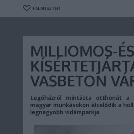
FALANSZTER
MILLIOMOS-É
KÍSÉRTETJÁR
VASBETON V
Legóházról mintázta otthonát a 
magyar munkásokon élcelődik a holl
legnagyobb vidámparkja.