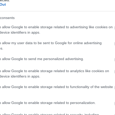
ágrábtól északnyugatra található Jurjevec
Out
50,127 méter magas központi lakótornyot
4 és 2x33 méter magasak lettek. A 2480
consents
emű vár építését 2000-ben már el is kezdték
ei, a munkálatokat azonban a megfelelő
o allow Google to enable storage related to advertising like cookies on
v hiánya miatt hamar leállíttatta Korpona
evice identifiers in apps.
 Már a bontás időpontját is kitűzték a
o allow my user data to be sent to Google for online advertising
s.
to allow Google to send me personalized advertising.
o allow Google to enable storage related to analytics like cookies on
evice identifiers in apps.
o allow Google to enable storage related to functionality of the website
o allow Google to enable storage related to personalization.
o allow Google to enable storage related to security, including