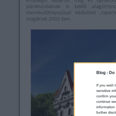
erősséget vásárolt meg és újíttat
pánikszobának is beillő alagútren
menekülőfolyosóval kibővített „hiper
magának 2002-ben.
Blog -
Do 
If you wish 
sensitive in
confirm you
continue se
information 
further disc