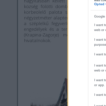
nagyításban kellett megterveznie a Z
Opted 
község fölötti dombra. Eszerint az 
körbeölelő palota saroktornyai 2x4
Google 
négyzetméter alapterületű giccses küll
a széplelkű fegyverkereskedő ember
I want t
engedélyek és a területrendezési ter
web or d
(Krapina-Zagorje) megye vezetése.
hivatalnokok.
I want t
purpose
I want 
I want t
web or d
I want t
or app.
I want t
I want t