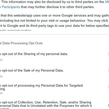
. This information may also be disclosed by us to third parties on the
IA
Participants
that may further disclose it to other third parties.
 that this website/app uses one or more Google services and may gath
including but not limited to your visit or usage behaviour. You may click 
 to Google and its third-party tags to use your data for below specifi
ogle consent section.
ernek (Fotó: Jutarnjilist.hr)
l Data Processing Opt Outs
 az, ami az ingatlan mintáját szolgáltatta.
o opt-out of the Sharing of my personal data.
vel később adott interjúja szerint ugyanis
In
z ő gondosan megőrzött gyermekkori rajzai,
irkafirkáiból állították össze-, amelyeknek
o opt-out of the Sale of my Personal Data.
gített egy bécsi játékboltban megvett négy
In
o Habulinca
elmondása alapján az ő ifjúkori,
t skiccei alapján mintegy 14 térbeli verziót
to opt-out of processing my Personal Data for Targeted
ing.
árom nap alatt a dán játékból, amelyből a
In
dő lakhelyének a család. A játékvárat ezek
o opt-out of Collection, Use, Retention, Sale, and/or Sharing
t nem vállaló építésznek– százszoros
ersonal Data that Is Unrelated with the Purposes for which it
lected.