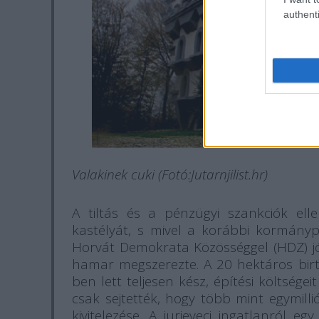
authenti
Valakinek cuki (Fotó:Jutarnjilist.hr)
A tiltás és a pénzügyi szankciók e
kastélyát, s mivel a korábbi kormánypá
Horvát Demokrata Közösséggel (HDZ) jó v
hamar megszerezte. A 20 hektáros bir
ben lett teljesen kész, építési költsége
csak sejtették, hogy több mint egymilli
kivitelezése. A jurjeveci ingatlanról e