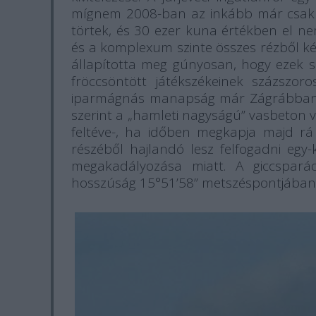
mígnem 2008-ban az inkább már csak 
törtek, és 30 ezer kuna értékben el n
és a komplexum szinte összes rézből kés
állapította meg gúnyosan, hogy ezek s
fröccsöntött játékszékeinek százszoro
iparmágnás manapság már Zágrábban te
szerint a „hamleti nagyságú” vasbeton v
feltéve-, ha időben megkapja majd rá
részéből hajlandó lesz felfogadni egy-
megakadályozása miatt. A giccsparád
hosszúság 15°51’58” metszéspontjában 