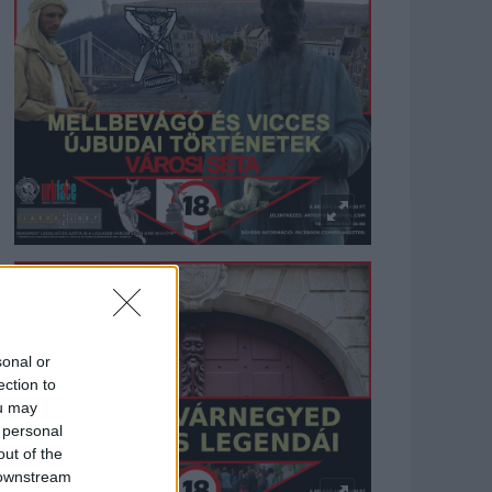
sonal or
ection to
ou may
 personal
out of the
 downstream