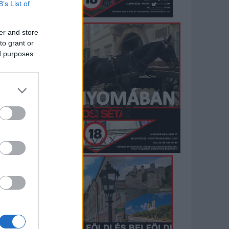
B’s List of
er and store
to grant or
ed purposes