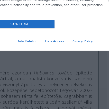
cation functionality and fraud prevention, and other user protection.
CONFIRM
Data Deletion
Data Access
Privacy Policy
llenére azonban
Habulinca
tovább építette
rttal, a nacionalista-konzervatív szellemű
iszonyt ápolt-, így a helyi engedélyeket is
tok közepébe bebetonozott Lego-vár 2002-
it sohasem tárta fel építtetője. Zágrábban is
ó euróba kerülhetett a „dán szellemű” villa
gy időre meg is feledkezett a horvát média,