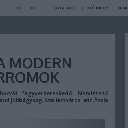
FÖLD FELETT
FÖLD ALATT
HETI ÉRDEKES
FILM
S
TA MODERN
ÁRROMOK
horvát fegyverkereskedő. Nemlétező
and jobbágyság. Szellemváros lett Ázsia