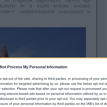
ott fel magának vagyonából, hanem egy
dszerrel és a közeli erdőbe kivezető
modern” vasbetonkastélyt zsaluztatott ki
Not Process My Personal Information
to opt-out of the sale, sharing to third parties, or processing of your per
formation for targeted advertising by us, please use the below opt-out s
r selection. Please note that after your opt-out request is processed y
eing interest-based ads based on personal information utilized by us or
disclosed to third parties prior to your opt-out. You may separately opt-
losure of your personal information by third parties on the IAB’s list of