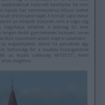
vadászlaknak használt kastélyba, be nem
em loptak hat neoreneszánsz stílusú széket
zült ereszcsatornáját. A horvát sajtó ekkor
zerint az ellopott bútorok nem a Lego cég
s nagyításai lehettek. A jelenleg 62 éves
ngeti életét gyermekeivel közösen, tervei
árából luxushotel alakít majd ki valamikor -
 az engedélyeket, illetve ha pénzének egy
két biztonsági őrt a további fosztogatások
ét az északi szélesség 46°03’37”, keleti
lehet meglesni.