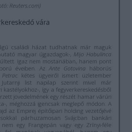
Fotó: Reuters.com)
erkereskedő vára
világú családi házat tudhatnak már maguk
 mutató magyar újgazdagok-,
Mijo Habulinca
 túltett. Igaz nem mostanában, hanem pont
áború éveiben. Az
Ante Gotovina
háborús
 Petrac
kétes ügyeiről ismert üzletember
 Jutarnji list napilap szerint mivel már
 kastélyokhoz-, így a fegyverkereskedésből
rzett jövedelmének egy részét hamar várúri
tta-, méghozzá igencsak meglepő módon. A
d az Empirej építőipari holding vezetőjévé
kozásokkal párhuzamosan Svájcban bankári
 nem egy Frangepán vagy egy Zrínyi-féle