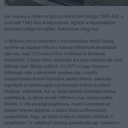
Hitlerrel közös müncheni fotója 1941-ből, a
Ion Antonescu
marsall 1942-ben Kisinyovban, lejjebb a Kondukátor
kisinyovi villája (Grafika: Falanszter.blog.hu)
A Moldova néven ismételten a Szovjetunióhoz kerülő ország
vezetése az ingatlant először a katonai térképészeti hivatalának
adta oda, majd 1972-ben a város Szőlészeti és Borászati
Intézetének. A házat ekkor alakították át a nyári munkára ide siető
diákság miatt ifjúsági szállóvá. Az 1977-es nagy kisinyovi
földrengés után a pártvezetés azonban már a kastély
szanatóriummá történő fejlesztése mellett döntött, amelynek
ingóságait és építőanyagait a peresztrojka évében itt pihenő
elvtársak széthordták. Bár az épület jelentős történelmi múlttal
rendelkezik, az állami kezelő 1989-ben a ház eladása mellett
döntött. A villa jelenlegi tulajdonosa,
Anatol Grossmann
az
épületet teljesen átépítette, a falakat tömör acélkeretekkel
megerősítette, hogy
„az épület irodai és szállodai céloknak is
megfeleljen.”
A vállalkozó állítólag gondolkodik egy
Antonescu