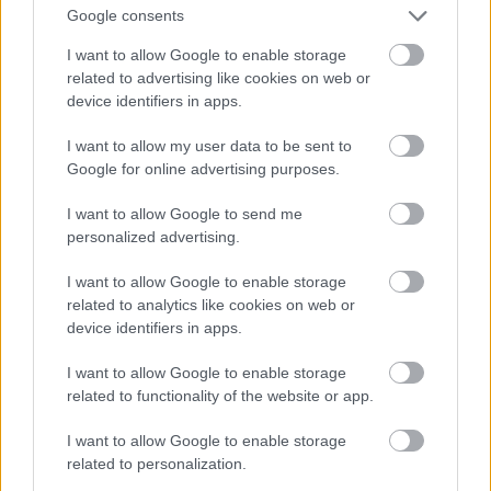
Google consents
Vulcănescu és Petre Ţuţea
filozófusok és vallástörténészek
szellemi atyjának tartott
Ionescut
nem a rossz egészségügyi
I want to allow Google to enable storage
szervezete küldte a túlvilágra, hanem az egykori vasgárdista társai
related to advertising like cookies on web or
által felbérelt orgyilkosok mérge.) Pedig az egyetemen is oktató
device identifiers in apps.
újságíró-filozófus pont nem az ő általa kezdetben támogatott
társaságától várta végzetét-, amit jól szemléltet, hogy 1936-ban
I want to allow my user data to be sent to
fejezték be a
George Mihai Cantacuzino
által tervezte 784
Google for online advertising purposes.
négyzetméter alapterületű épületének vakolását a munkások. A
I want to allow Google to send me
román főváros Baneasa kerületében felhúzott épület egyébként a
personalized advertising.
korabeli román szemmel nézve kimondottan divatos volt: az
épület-komplexum az új bizáncinak nevezett nemzeti, vagy
I want to allow Google to enable storage
inkább a román ortodox egyházi építészeti stílusra jellemző
related to analytics like cookies on web or
formanyelvvel épült meg. Az ingatlant a közútról egy 100x180
device identifiers in apps.
méter nagyságú díszkerten keresztül lehetett megközelíteni. Az
egyszintes középrizalitos ház előtt egy 145 négyzetméteres
I want to allow Google to enable storage
nyújtott medencét helyezett el a tervező, amely mellett két
related to functionality of the website or app.
párhuzamosan futó út futott be a boltíves főbejárathoz. Érdekes
építészeti megoldásnak ígérkezett, hogy a szabályos kocka alakú
I want to allow Google to enable storage
ház mögött egy árkádokkal tagolt kerengőt is tervezett a mérnök,
related to personalization.
amelynek az ortodox egyház építészeti szokásaira való utaláson