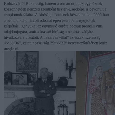
Kolozsvártól Bukarestig, hanem a román ortodox egyháznak
köszönhetően nemzeti szentként tisztelve, arcképe is bevonult a
templomok falaira. A bírósági döntésnek köszönhetően 2008-ban
a néhai diktátor távoli rokonai épen ezért be is nyújtották
kárpótlási igényüket az egymillió euróra becsült predeáli villa
tulajdonjogára, amit a brassói bíróság a népirtás vádjára
hivatkozva elutasított. A „Szarvas villát” az északi szélesség
45°30’36”, keleti hosszúság 25°35’32” kereszteződésében lehet
meglesni.