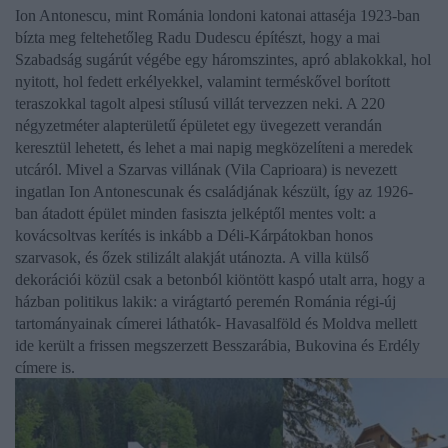
Ion Antonescu
, mint Románia londoni katonai attaséja 1923-ban
bízta meg feltehetőleg
Radu Dudescu
építészt, hogy a mai
Szabadság sugárút végébe egy háromszintes, apró ablakokkal, hol
nyitott, hol fedett erkélyekkel, valamint terméskővel borított
teraszokkal tagolt alpesi stílusú villát tervezzen neki. A 220
négyzetméter alapterületű épületet egy üvegezett verandán
keresztül lehetett, és lehet a mai napig megközelíteni a meredek
utcáról. Mivel a Szarvas villának (Vila Caprioara) is nevezett
ingatlan
Ion Antonescunak
és családjának készült, így az 1926-
ban átadott épület minden fasiszta jelképtől mentes volt: a
kovácsoltvas kerítés is inkább a Déli-Kárpátokban honos
szarvasok, és őzek stilizált alakját utánozta. A villa külső
dekorációi közül csak a betonból kiöntött kaspó utalt arra, hogy a
házban politikus lakik: a virágtartó peremén Románia régi-új
tartományainak címerei láthatók- Havasalföld és Moldva mellett
ide került a frissen megszerzett Besszarábia, Bukovina és Erdély
címere is.