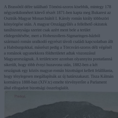
A Brassótól délre található Tömösi-szoros kisebbik, mintegy 178
négyzetkilométert kitevő részét 1871-ben kapta meg Bukarest az
Osztrák-Magyar Monarchiától
I. Károly román király
többszöri
könyörgése után. A magyar Országgyűlés a fellelhető okiratok
tanúbizonysága szerint csak azért ment bele a terület
elidegenítésébe, mert a
Hohenzollern-Sigmaringen
-házból
származó román uralkodó egyrészt távoli családi kapcsolatban állt
a
Habsburgokkal
, másrészt pedig a Törcsvári-szoros déli végénél
a románok ugyanekkora földterületet adtak viszonzásul
Magyarországnak. A területcsere azonban olyannyira pontatlanná
sikerült, hogy több évnyi huzavona után, 1882-ben a két
országnak egy közös magyar-román bizottságot kellett felállítania,
hogy ténylegesen megállapítsák az új határszakaszt.
Tisza Kálmán
kormánya 1888-ban (XIV.tc) emelte törvényerőre a Parlament
által elfogadott bizottsági összefoglalót.