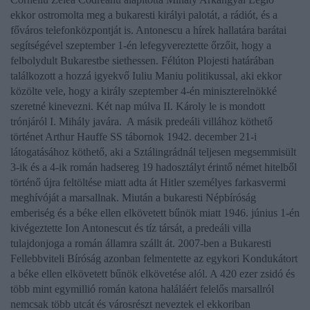
ekkor ostromolta meg a bukaresti királyi palotát, a rádiót, és a
főváros telefonközpontját is.
Antonescu
a hírek hallatára barátai
segítségével szeptember 1-én lefegyvereztette őrzőit, hogy a
felbolydult Bukarestbe siethessen. Félúton Plojesti határában
találkozott a hozzá igyekvő
Iuliu Maniu
politikussal, aki ekkor
közölte vele, hogy a király szeptember 4-én miniszterelnökké
szeretné kinevezni. Két nap múlva
II. Károly
le is mondott
trónjáról
I. Mihály
javára.
A másik predeáli villához köthető
történet
Arthur Hauffe
SS tábornok 1942. december 21-i
látogatásához köthető, aki a Sztálingrádnál teljesen megsemmisült
3-ik és a 4-ik román hadsereg 19 hadosztályt érintő német hitelből
történő újra feltöltése miatt adta át
Hitler
személyes farkasvermi
meghívóját a marsallnak. Miután a bukaresti Népbíróság
emberiség és a béke ellen elkövetett bűnök miatt 1946. június 1-én
kivégeztette
Ion Antonescut
és tíz társát, a predeáli villa
tulajdonjoga a román államra szállt át. 2007-ben a Bukaresti
Fellebbviteli Bíróság azonban felmentette az egykori Kondukátort
a béke ellen elkövetett bűnök elkövetése alól. A 420 ezer zsidó és
több mint egymillió román katona haláláért felelős marsallról
nemcsak több utcát és városrészt neveztek el ekkoriban