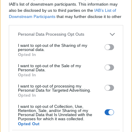
mágnás építtette kastély állítólag azért volt a román főváros
IAB’s list of downstream participants. This information may
legszebb épülete, mert a többi ekkoriban épült palotával
also be disclosed by us to third parties on the
IAB’s List of
ellentétben ez az 1900-ban átadott ingatlan hűen követte a francia
Downstream Participants
that may further disclose it to other
barokk formavilágát. Bár az
I.D. Berindei
által tervezte palota
third parties.
minden kényelemmel el volt látva, a kormánynak épülő
Mark
Please note that this website/app uses one or more Google
Personal Data Processing Opt Outs
Duiliu
tervezte Viktória-palota novemberi befejezése után a
services and may gather and store information including but
marsall inkább az azonnali költözés mellett kardoskodott. A
not limited to your visit or usage behaviour. You may click to
I want to opt-out of the Sharing of my
Cantacuzino-palotánál korszerűbben felszerelt új épület második
personal data.
grant or deny consent to Google and its third-party tags to
Opted In
emelete azonban megint csak pár hétig nyújtott menedéket a
use your data for below specified purposes in below Google
Kondukátornak és családjának-, ami érthető abból a szempontból,
consent section.
I want to opt-out of the Sale of my
hogy a román bauhaus stílusban megálmodott ingatlan Bonaparte-
Personal Data.
szárnyában kapott helyt az
„éjjel-nappal üzemelő”
katonai
Opted In
kabinet. A mai napig kormányzati célokat kiszolgáló épület az
I want to opt-out of processing my
északi szélesség 44°27’10”, keleti hosszúság 26°05’14” mentén
Personal Data for Targeted Advertising.
nézhető meg.
Opted In
Kapóra jött a marsallnak, hogy 1940. március 15-én, a korábban a
I want to opt-out of Collection, Use,
Retention, Sale, and/or Sharing of my
Vasgárda szellemi vezérének tartott, majd tőlük látványosan
Personal Data that Is Unrelated with the
Purposes for which it was collected.
elforduló
Nae Ionescu
filozófus csíkszeredai börtönévei után
Opted Out
rövidesen elhunyt-, így bukaresti háza üresen maradt. (Egyes
feltételezések szerint a
Mircea Eliade, Emil Cioran, Mircea