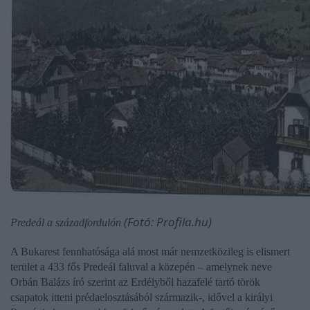
(Fotó: Profila.hu)
Predeál a századfordulón
A Bukarest fennhatósága alá most már nemzetközileg is elismert
terület a 433 fős Predeál faluval a közepén – amelynek neve
Orbán Balázs
író szerint az Erdélyből hazafelé tartó török
csapatok itteni prédaelosztásából származik-, idővel a királyi