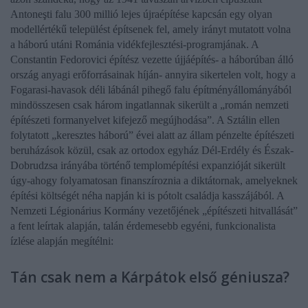
Antoneşti falu 300 millió lejes újraépítése kapcsán egy olyan
modellértékű települést építsenek fel, amely irányt mutatott volna
a háború utáni Románia vidékfejlesztési-programjának. A
Constantin Fedorovici
építész vezette újjáépítés- a háborúban álló
ország anyagi erőforrásainak híján- annyira sikertelen volt, hogy a
Fogarasi-havasok déli lábánál pihegő falu építményállományából
mindösszesen csak három ingatlannak sikerült a
„román nemzeti
építészeti formanyelvet kifejező megújhodása”
. A
Sztálin
ellen
folytatott „keresztes háború” évei alatt az állam pénzelte építészeti
beruházások közül, csak az ortodox egyház Dél-Erdély és Észak-
Dobrudzsa irányába történő templomépítési expanzióját sikerült
úgy-ahogy folyamatosan finanszíroznia a diktátornak, amelyeknek
építési költségét néha napján ki is pótolt családja kasszájából. A
Nemzeti Légionárius Kormány vezetőjének „építészeti hitvallását”
a fent leírtak alapján, talán érdemesebb egyéni, funkcionalista
ízlése alapján megítélni:
Tán csak nem a Kárpátok első géniusza?