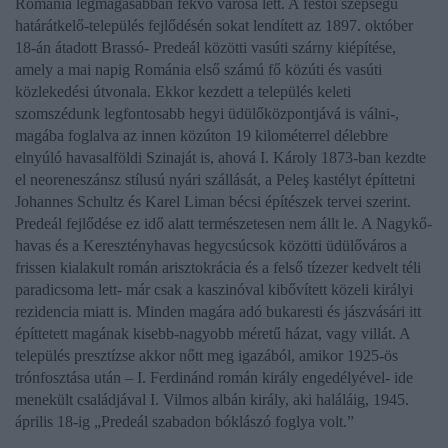
Románia legmagasabban fekvő városa lett. A festői szépségű
határátkelő-település fejlődésén sokat lendített az 1897. október
18-án átadott Brassó- Predeál közötti vasúti szárny kiépítése,
amely a mai napig Románia első számú fő közúti és vasúti
közlekedési útvonala. Ekkor kezdett a település keleti
szomszédunk legfontosabb hegyi üdülőközpontjává is válni-,
magába foglalva az innen közúton 19 kilométerrel délebbre
elnyúló havasalföldi Szinaját is, ahová
I. Károly
1873-ban kezdte
el neoreneszánsz stílusú nyári szállását, a Peleş kastélyt építtetni
Johannes Schultz
és
Karel Liman
bécsi építészek tervei szerint.
Predeál fejlődése ez idő alatt természetesen nem állt le. A Nagykő-
havas és a Keresztényhavas hegycsúcsok közötti üdülőváros a
frissen kialakult román arisztokrácia és a felső tízezer kedvelt téli
paradicsoma lett- már csak a kaszinóval kibővített közeli királyi
rezidencia miatt is. Minden magára adó bukaresti és jászvásári itt
építtetett magának kisebb-nagyobb méretű házat, vagy villát. A
település presztízse akkor nőtt meg igazából, amikor 1925-ös
trónfosztása után –
I. Ferdinánd román király
engedélyével- ide
menekült családjával
I. Vilmos albán király
, aki haláláig, 1945.
április 18-ig
„Predeál szabadon bóklászó foglya volt.”