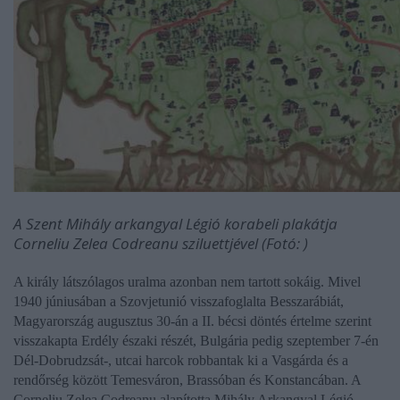
A Szent
Mihály arkangyal Légió korabeli plakátja
Corneliu Zelea Codreanu sziluettjével (Fotó: )
A király látszólagos uralma azonban nem tartott sokáig. Mivel
1940 júniusában a Szovjetunió visszafoglalta Besszarábiát,
Magyarország augusztus 30-án a II. bécsi döntés értelme szerint
visszakapta Erdély északi részét, Bulgária pedig szeptember 7-én
Dél-Dobrudzsát-, utcai harcok robbantak ki a Vasgárda és a
rendőrség között Temesváron, Brassóban és Konstancában. A
Corneliu Zelea Codreanu
alapította Mihály Arkangyal Légió