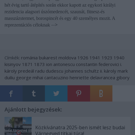
hét évig tartó átépítés során ekkor kapott az egykori királyi
rezidencia alagsori úszómedencét, szaunát, fitnesz-és
masszázstermet, borospincét és egy 40 személyes mozit. A
-->
reprezentációs céloknak
Címkék:
románia
bukarest
moldova
1926
1941
1923
1940
kisinyov
1871
1873
ion antonescu
constantin federovici
i.
károly
predeál
radu dudescu
johannes schultz
ii. károly
mark
duiliu
george mihai cantacuzino
henriette delavrancea gibory
Ajánlott bejegyzések:
Közkívánatra 2025-ben ismét lesz budai
Várnegyed titkai túra!