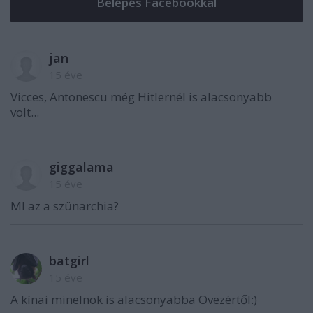
jan
15 éve
Vicces, Antonescu még Hitlernél is alacsonyabb
volt...
giggalama
15 éve
MI az a szünarchia?
batgirl
15 éve
A kínai minelnök is alacsonyabba Ovezértől:)