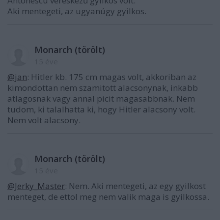
Antonescu véreskezű gyilkos volt.
Aki mentegeti, az ugyanúgy gyilkos.
Monarch (törölt)
15 éve
@jan
: Hitler kb. 175 cm magas volt, akkoriban az
kimondottan nem szamitott alacsonynak, inkabb
atlagosnak vagy annal picit magasabbnak. Nem
tudom, ki talalhatta ki, hogy Hitler alacsony volt.
Nem volt alacsony.
Monarch (törölt)
15 éve
@Jerky_Master
: Nem. Aki mentegeti, az egy gyilkost
menteget, de ettol meg nem valik maga is gyilkossa.