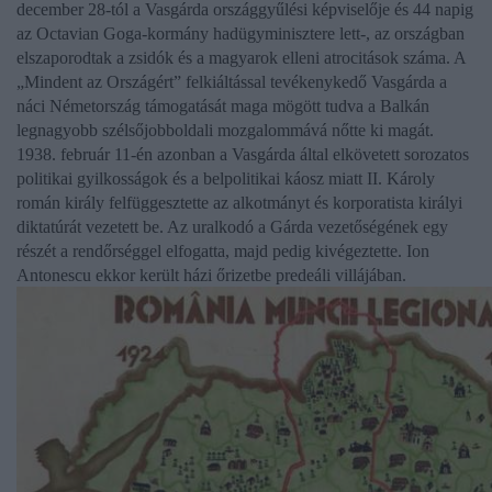
december 28-tól a Vasgárda országgyűlési képviselője és 44 napig
az
Octavian Goga-kormány
hadügyminisztere lett-, az országban
elszaporodtak a zsidók és a magyarok elleni atrocitások száma. A
„Mindent az Országért” felkiáltással tevékenykedő Vasgárda a
náci Németország támogatását maga mögött tudva a Balkán
legnagyobb szélsőjobboldali mozgalommává nőtte ki magát.
1938. február 11-én azonban a Vasgárda által elkövetett sorozatos
politikai gyilkosságok és a belpolitikai káosz miatt
II. Károly
román király
felfüggesztette az alkotmányt és korporatista királyi
diktatúrát vezetett be. Az uralkodó a Gárda vezetőségének egy
részét a rendőrséggel elfogatta, majd pedig kivégeztette.
Ion
Antonescu
ekkor került házi őrizetbe predeáli villájában.