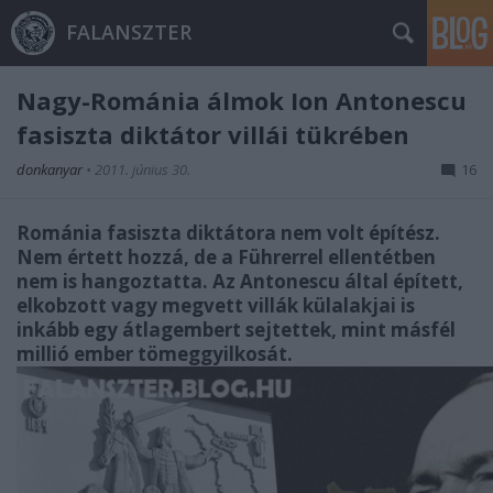
FALANSZTER
Nagy-Románia álmok Ion Antonescu
fasiszta diktátor villái tükrében
donkanyar
•
2011. június 30.
16
Románia fasiszta diktátora nem volt építész.
Nem értett hozzá, de a Führerrel ellentétben
nem is hangoztatta. Az Antonescu által épített,
elkobzott vagy megvett villák külalakjai is
inkább egy átlagembert sejtettek, mint másfél
millió ember tömeggyilkosát.