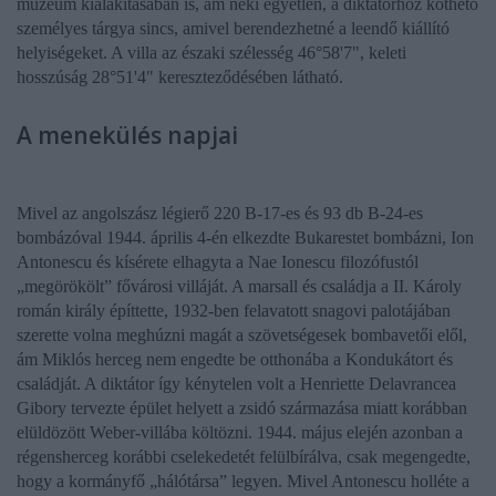
múzeum kialakításában is, ám neki egyetlen, a diktátorhoz köthető
személyes tárgya sincs, amivel berendezhetné a leendő kiállító
helyiségeket. A villa az északi szélesség 46°58'7", keleti
hosszúság 28°51'4" kereszteződésében látható.
A menekülés napjai
Mivel az angolszász légierő 220 B-17-es és 93 db B-24-es
bombázóval 1944. április 4-én elkezdte Bukarestet bombázni,
Ion
Antonescu
és kísérete elhagyta a
Nae Ionescu
filozófustól
„megörökölt” fővárosi villáját. A marsall és családja a
II. Károly
román király
építtette, 1932-ben felavatott snagovi palotájában
szerette volna meghúzni magát a szövetségesek bombavetői elől,
ám
Miklós herceg
nem engedte be otthonába a Kondukátort és
családját. A diktátor így kénytelen volt a
Henriette Delavrancea
Gibory
tervezte épület helyett a zsidó származása miatt korábban
elüldözött Weber-villába költözni. 1944. május elején azonban a
régensherceg korábbi cselekedetét felülbírálva, csak megengedte,
hogy a kormányfő „hálótársa” legyen. Mivel
Antonescu
holléte a