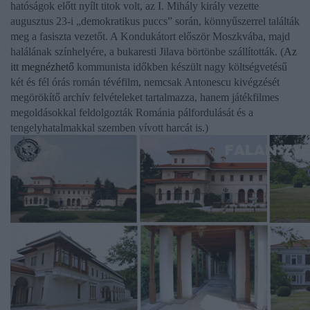
hatóságok előtt nyílt titok volt, az
I. Mihály király
vezette
augusztus 23-i „demokratikus puccs” során, könnyűszerrel találták
meg a fasiszta vezetőt. A Kondukátort először Moszkvába, majd
halálának színhelyére, a bukaresti Jilava börtönbe szállították. (
Az
itt megnézhető
kommunista időkben készült nagy költségvetésű
két és fél órás román tévéfilm, nemcsak
Antonescu
kivégzését
megörökítő archív felvételeket tartalmazza, hanem játékfilmes
megoldásokkal feldolgozták Románia pálfordulását és a
tengelyhatalmakkal szemben vívott harcát is.)