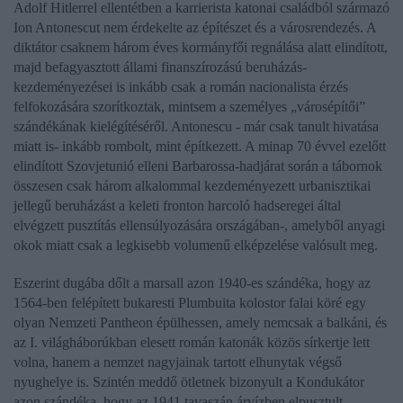
Adolf Hitlerrel
ellentétben a karrierista katonai családból származó
Ion Antonescut
nem érdekelte az építészet és a városrendezés. A
diktátor csaknem három éves kormányfői regnálása alatt elindított,
majd befagyasztott állami finanszírozású beruházás-
kezdeményezései is inkább csak a román nacionalista érzés
felfokozására szorítkoztak, mintsem a személyes
„városépítői”
szándékának kielégítéséről.
Antonescu
- már csak tanult hivatása
miatt is- inkább rombolt, mint építkezett. A minap 70 évvel ezelőtt
elindított Szovjetunió elleni Barbarossa-hadjárat során a tábornok
összesen csak három alkalommal kezdeményezett urbanisztikai
jellegű beruházást a keleti fronton harcoló hadseregei által
elvégzett pusztítás ellensúlyozására országában-, amelyből anyagi
okok miatt csak a legkisebb volumenű elképzelése valósult meg.
Eszerint dugába dőlt a marsall azon 1940-es szándéka, hogy az
1564-ben felépített bukaresti Plumbuita kolostor falai köré egy
olyan Nemzeti Pantheon épülhessen, amely nemcsak a balkáni, és
az I. világháborúkban elesett román katonák közös sírkertje lett
volna, hanem a nemzet nagyjainak tartott elhunytak végső
nyughelye is. Szintén meddő ötletnek bizonyult a Kondukátor
azon szándéka, hogy az 1941 tavaszán árvízben elpusztult