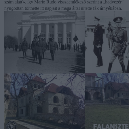
szám alatt)-, így
Mario Rudo
visszaemlékező szerint a „hadvezér”
nyugodtan tölthette itt napjait a maga által ültette fák árnyékában.