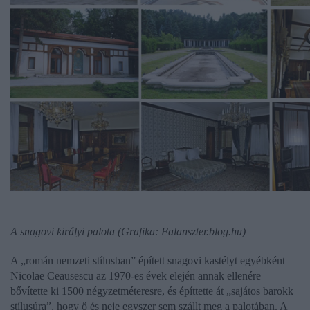
A snagovi királyi palota (Grafika: Falanszter.blog.hu)
A „román nemzeti stílusban” épített snagovi kastélyt egyébként
Nicolae Ceausescu
az 1970-es évek elején annak ellenére
bővítette ki 1500 négyzetméteresre, és építtette át „sajátos barokk
stílusúra”, hogy ő és neje egyszer sem szállt meg a palotában. A