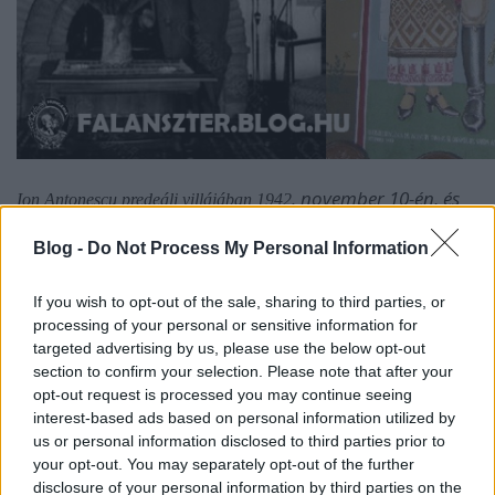
. november 10-én, és
Ion Antonescu predeáli villájában 1942
feleségével közös 1942-es templomi ábrázolása egy
bukaresti katedrális szekkóján (Grafika:
Blog -
Do Not Process My Personal Information
Falanszter.blog.hu)
If you wish to opt-out of the sale, sharing to third parties, or
Antonescu, a bukaresti kakukkfióka
processing of your personal or sensitive information for
targeted advertising by us, please use the below opt-out
section to confirm your selection. Please note that after your
opt-out request is processed you may continue seeing
Ion Antonescu
1940. szeptember 4-i miniszterelnöki kinevezése
interest-based ads based on personal information utilized by
után-, akárcsak a kormányát- ideiglenes helyhiányra hivatkozva a
us or personal information disclosed to third parties prior to
bukaresti Cantacuzino-palotában szállásolták el. Az állítólag a
your opt-out. You may separately opt-out of the further
bizánci császároktól származó
Gheorghe Grigore Cantacuzino
disclosure of your personal information by third parties on the