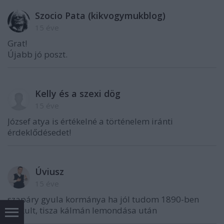
Szocio Pata (kikvogymukblog)
15 éve
Grat!
Újabb jó poszt.
Kelly és a szexi dög
15 éve
József atya is értékelné a történelem iránti
érdeklődésedet!
Úviusz
15 éve
szapáry gyula kormánya ha jól tudom 1890-ben
alakult, tisza kálmán lemondása után