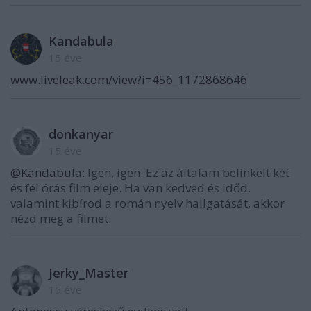
Kandabula
15 éve
www.liveleak.com/view?i=456_1172868646
donkanyar
15 éve
@Kandabula
: Igen, igen. Ez az általam belinkelt két
és fél órás film eleje. Ha van kedved és időd,
valamint kibírod a román nyelv hallgatását, akkor
nézd meg a filmet.
Jerky_Master
15 éve