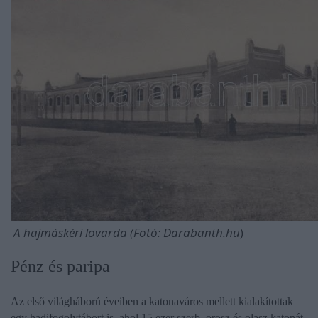
A
hajmáskéri lovarda (Fotó: Darabanth.hu
)
Pénz és paripa
Az első világháború éveiben a katonaváros mellett kialakítottak
egy hadifogolytábort is, ahol 15 ezer szerb, orosz és olasz katonát