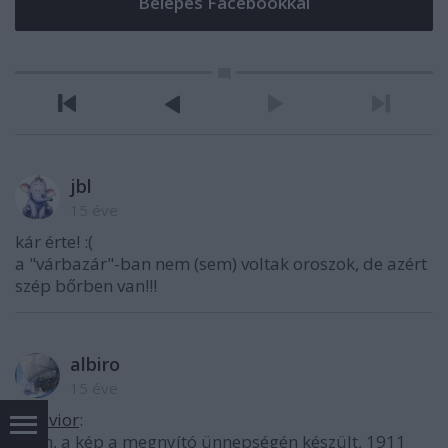
jbl
15 éve
kár érte! :(
a "várbazár"-ban nem (sem) voltak oroszok, de azért
szép bőrben van!!!
albiro
15 éve
@Savior
:
Nem, a kép a megnyító ünnepségén készült, 1911