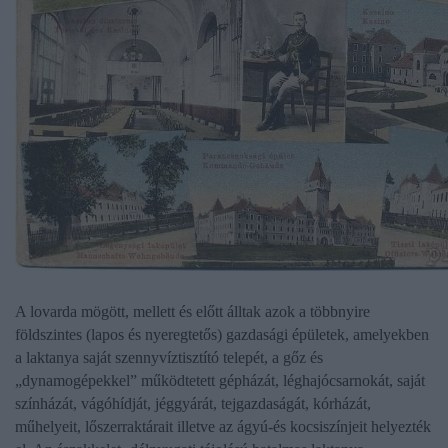
A lovarda mögött, mellett és előtt álltak azok a többnyire
földszintes (lapos és nyeregtetős) gazdasági épületek, amelyekben
a laktanya saját szennyvíztisztító telepét, a gőz és
„dynamogépekkel” működtetett gépházát, léghajócsarnokát, saját
színházát, vágóhídját, jéggyárát, tejgazdaságát, kórházát,
műhelyeit, lőszerraktárait illetve az ágyú-és kocsiszínjeit helyezték