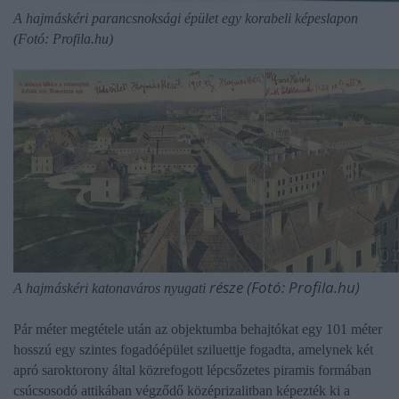
A hajmáskéri parancsnoksági épület egy korabeli képeslapon
(Fotó: Profila.hu)
része (Fotó: Profila.hu)
A hajmáskéri katonaváros nyugati
Pár méter megtétele után az objektumba behajtókat egy 101 méter
hosszú egy szintes fogadóépület sziluettje fogadta, amelynek két
apró saroktorony által közrefogott lépcsőzetes piramis formában
csúcsosodó attikában végződő középrizalitban képezték ki a