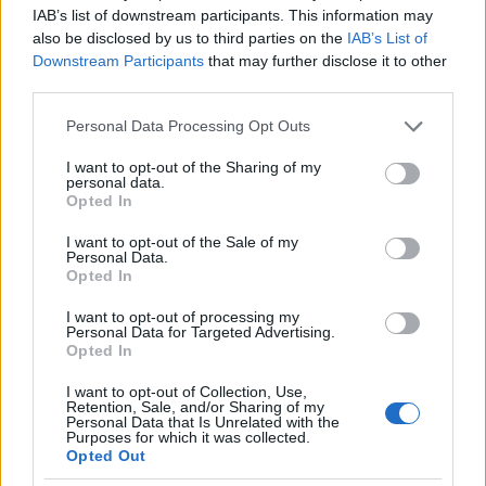
IAB’s list of downstream participants. This information may
(Fotó: Hungary-ru.com)
also be disclosed by us to third parties on the
IAB’s List of
Downstream Participants
that may further disclose it to other
Bár Közép-Kelet Európa legnagyobb és legmodernebb
third parties.
tüzérkaszárnyájának építésével már 1909-ben végeztek, az
Please note that this website/app uses one or more Google
ingatlankomplexum hivatalos átadására és felszentelésére 1911-ig
Personal Data Processing Opt Outs
services and may gather and store information including but
kellett várnia monarchia közös hadseregének. (A 2260 fősre
not limited to your visit or usage behaviour. You may click to
I want to opt-out of the Sharing of my
tervezett laktanyavárosba 1910-ben már egyébként
Elenor ezredes
personal data.
grant or deny consent to Google and its third-party tags to
főkommandáns vezetése mellett beköltözött a dunai birodalom
Opted In
use your data for below specified purposes in below Google
tüzérsége 100 darab ágyúval.) A hajmáskéri katonavárost az
consent section.
I want to opt-out of the Sale of my
uralkodócsalád három tagja:
Lipót Szalvátor
a tüzérség
Personal Data.
főfelügyelője,
József Károly
lovassági tábornok és
Károly Albert
Opted In
főhercegek jelenlétében avatták fel 1911. Július 13-án, azaz
I want to opt-out of processing my
kereken 100 évvel ezelőtt. Az ünnepi szentmisét
báró Hornig
Personal Data for Targeted Advertising.
Károly
veszprémi püspök és
Byelik Imre
tábori vikárius
Opted In
celebrálta. A beköltözést követően a katonaváros magyar és
I want to opt-out of Collection, Use,
osztrák tüzérei rögtön nekiláttak a Škoda és a győri ágyúgyár
Retention, Sale, and/or Sharing of my
Personal Data that Is Unrelated with the
termékeinek kipróbálásához, amiről a Vasárnapi Újság 1911.
Purposes for which it was collected.
július 23-i száma így írt:
„sokáig az az általános vélemény, hogy a
Opted Out
csehek erre a szolgálatra a legalkalmasabbak. A mint azonban a