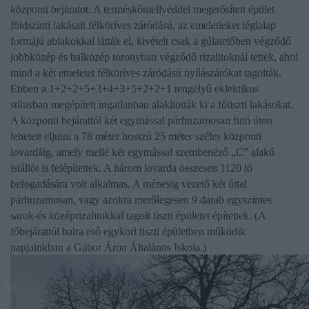
központi bejáratot. A terméskőmellvéddel megerősített épület
földszinti lakásait félköríves záródású, az emeletieket téglalap
formájú ablakokkal látták el, kivételt csak a gúlatetőben végződő
jobbközép és balközép toronyban végződő rizalitoknál tettek, ahol
mind a két emeletet félköríves záródású nyílászárókat tagolták.
Ebben a 1+2+2+5+3+4+3+5+2+2+1 tengelyű eklektikus
stílusban megépített ingatlanban alakították ki a főtiszti lakásokat.
A központi bejárattól két egymással párhuzamosan futó úton
lehetett eljutni a 78 méter hosszú 25 méter széles központi
lovardáig, amely mellé két egymással szembenéző „C” alakú
istállót is felépítettek. A három lovarda összesen 1120 ló
befogadására volt alkalmas. A ménesig vezető két úttal
párhuzamosan, vagy azokra merőlegesen 9 darab egyszintes
sarok-és középrizalitokkal tagolt tiszti épületet építettek. (A
főbejárattól balra eső egykori tiszti épületben működik
napjainkban a Gábor Áron Általános Iskola.)