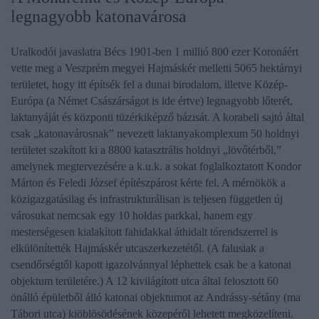
legnagyobb katonavárosa
Uralkodói javaslatra Bécs 1901-ben 1 millió 800 ezer Koronáért
vette meg a Veszprém megyei Hajmáskér melletti 5065 hektárnyi
területet, hogy itt építsék fel a dunai birodalom, illetve Közép-
Európa (a Német Császárságot is ide értve) legnagyobb lőterét,
laktanyáját és központi tüzérkiképző bázisát. A korabeli sajtó által
csak „katonavárosnak” nevezett laktanyakomplexum 50 holdnyi
területet szakított ki a 8800 katasztrális holdnyi „lövőtérből,”
amelynek megtervezésére a k.u.k. a sokat foglalkoztatott
Kondor
Márton és Feledi József
építészpárost kérte fel. A mérnökök a
közigazgatásilag és infrastrukturálisan is teljesen független új
városukat nemcsak egy 10 holdas parkkal, hanem egy
mesterségesen kialakított fahidakkal áthidalt tórendszerrel is
elkülönítették Hajmáskér utcaszerkezetétől. (A falusiak a
csendőrségtől kapott igazolvánnyal léphettek csak be a katonai
objektum területére.) A 12 kivilágított utca által felosztott 60
önálló épületből álló katonai objektumot az Andrássy-sétány (ma
Tábori utca) kiöblösödésének közepéről lehetett megközelíteni.