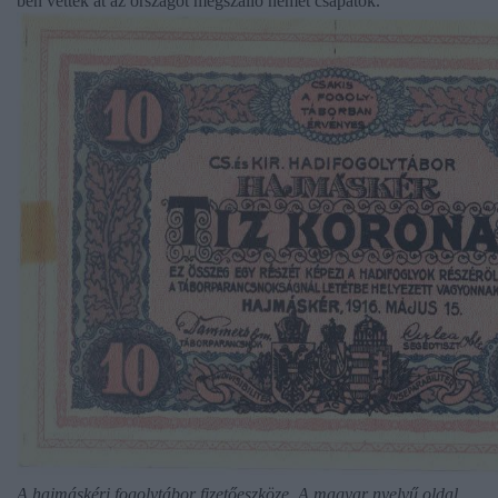
ben vették át az országot megszálló német csapatok.
A hajmáskéri fogolytábor fizetőeszköze. A magyar nyelvű oldal.