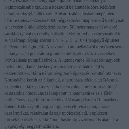
el. Az északkelet- délnyugati tájolású hatalmas laktanya
legimpozánsabb épülete a központi bejárattól jobbra felépített
parancsnoksági épület volt. A historizáló stílusban megépített
háromszintes, összesen 6000 négyzetméter alapterületű kastélynak
is nevezett épület középrizalitja egy 50 méter magas négy apró
sarokbástyával és erkéllyel díszített víztoronyban csúcsosodott ki.
A Vasárnapi Újság szerint a 4+6+2+5+2+6+4 tengelyű épületet
éjjelente kivilágították. A zavartalan áramellátásról természetesen a
laktanya saját generátora gondoskodott, akárcsak a vezetékes
ivóvízellátás pumpálásáról is. A katonaváros 60 kisebb-nagyobb
méretű ingatlanját keskeny nyomtávú vasúthálózattal is
összekötötték. Bár a három évig tartó építkezés 5 millió 600 ezer
Koronájába került az államnak, a beruházás ideje alatt Bécsnek
ismételten a közös kasszába kellett nyúlnia, amikor további 52
katasztrális holdat „hozzácsapatott” a katonaváros és a lőtér
területéhez- segít ki információival
Varsányi István
Hajmáskér-
kutató. Ekkor épült meg az úgynevezett felső tábor, ahová
kaszárnyákat, raktárakat és egy nyolcszögletű, csipkézett
lőrésekkel díszített sakkbábúra hasonlító víztornyot is átadtak a
„legénységi negyed” számára.