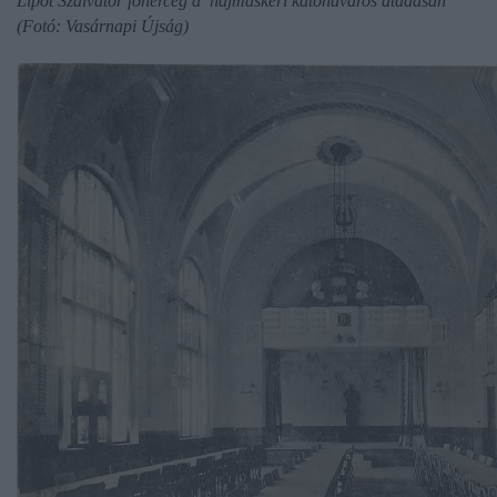
Lipót Szalvátor főherceg a hajmáskéri katonaváros átadásán
(Fotó: Vasárnapi Újság)