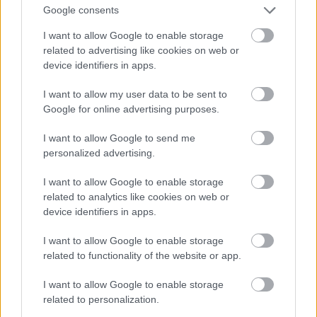
Csehországból kikerülő ujonczjutalék nem elegendő arra, hogy az
Google consents
összes tüzérezredek legénysége belőle teljék ki, kezdik odasorozni
I want to allow Google to enable storage
a magyar fiukat is. Még pedig teljes sikerrel, a magyar legénység
related to advertising like cookies on web or
ép úgy megállja helyét, mint a cseh.”
(A budapesti Ludovika
device identifiers in apps.
Akadémián csak 1912-ben indult el a tüzértiszti képzés.)
Bár
Hajmáskéren és 1913. Október 1-től a várpalotai Zichy-
I want to allow my user data to be sent to
kastélyban működő gyalogsági lövőiskolában képezték és
Google for online advertising purposes.
gyakorlatoztatták a Monarchia csaknem összes tábori, erőd és a
hegyi tüzérségi ezredeit, a közeli lőterek (Hajmáskér, Inota-
I want to allow Google to send me
personalized advertising.
Hajagospuszta) nem feleltek meg százszázalékosan a dunai
birodalom hadseregének. A Bakony könnyen belőhető lankás
I want to allow Google to enable storage
dolomit-fennsíkjai miatt ugyanis a k.u.k. hegyi tüzérségének
related to analytics like cookies on web or
csaknem minden évben a változatosabb terepadottságú, ezért
device identifiers in apps.
nehezebben belőhető Dinári-hegységben fellelhető bosnyák
Kalinovik mellé kényszerült lőgyakorlatra utazni
Klobucar Vilmos
I want to allow Google to enable storage
lovassági tábornok, majd 1913-as leváltása után
Rohr Ferenc
related to functionality of the website or app.
lovassági tábornok vezetésével.
I want to allow Google to enable storage
related to personalization.