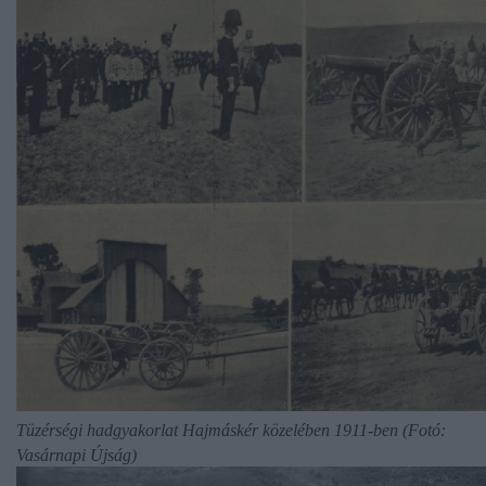
Tüzérségi hadgyakorlat Hajmáskér közelében 1911-ben (Fotó:
Vasárnapi Újság)