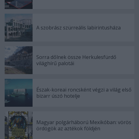
A szobrász szürreális labirintusháza
Sorra dőlnek össze Herkulesfürdő
világhírű palotái
Észak-koreai roncsként végzi a világ első
bizarr úszó hotelje
Magyar polgárháború Mexikóban: vörös
ördögök az aztékok földjén