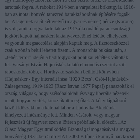
tartottak fogva. A rabokat 1914-ben a várpalotai brikettgyár, 1916-
ban az inotai honvéd tanezred barakktáborának építésére fogták
be. A lágernek saját kétnyelvű (magyar és német) pénze (Korona)
is volt, amit a fogva tartottak az 1913-óta önálló parancsnoksági
jogkört kapott hajmáskéri laktanyavezetőnél letétbe elhelyezett
vagyonuk megsaccolása alapján kaptak meg. A fizetőeszközzel
csak a zónán belül lehetett fizetni. A monarchia bukása után, a
„fehér-terror” idején a hadifoglyokat politikai elítéltek váltották
fel.
Varsányi István
Hajmáskér-kutató elmondása szerint az itt
raboskodók több, a Horthy-korszakban betiltott könyvben
(Hajmáskér - Egy internált írása [1920 Bécs], Csót-Hajmáskér-
Zalaegerszeg 1919-1923 [Rácz István 1977 Pápa]) panaszolták el
ország-világnak, hogy szélsőbaloldali és/vagy liberális nézeteik
miatt, hogyan verték, kínozták itt meg őket. A két világháború
között időszakban a katonai tábor a Ludovika Akadémia
kihelyezett intézménye lett. Minden vásárolt, vagy magyar
fejlesztésű új fegyvert ezen a lőtéren próbáltak ki először.
„Az
Olasz-Magyar Együttműködési Bizottság támogatásával a magyar
honvédség 1931-ben 5 db FIAT 3000 B típusú könnyű harckocsit