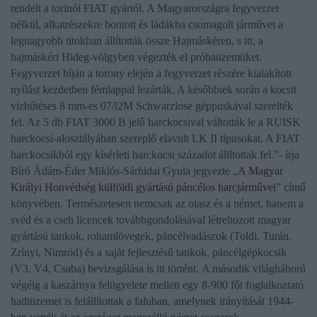
rendelt a torinói FIAT gyártól. A Magyarországra fegyverzet
nélkül, alkatrészekre bontott és ládákba csomagolt járművet a
legnagyobb titokban állították össze Hajmáskéren, s itt, a
hajmáskéri Hideg-völgyben végezték el próbaüzemüket.
Fegyverzet híján a torony elején a fegyverzet részére kialakított
nyílást kezdetben fémlappal lezárták. A későbbiek során a kocsit
vízhűtéses 8 mm-es 07/l2M Schwarzlose géppuskával szerelték
fel. Az 5 db FIAT 3000 B jelű harckocsival váltották le a RUISK
harckocsi-alosztályában szereplő elavult LK II típusokat. A FIAT
harckocsikból egy kísérleti harckocsi századot állítottak fel.”
- írja
Bíró Ádám-Éder Miklós-Sárhidai Gyula
jegyezte „
A Magyar
Királyi Honvédség külföldi gyártású páncélos harcjárművei
” című
könyvében. Természetesen nemcsak az olasz és a német, hanem a
svéd és a cseh licencek továbbgondolásával létrehozott magyar
gyártású tankok, rohamlövegek, páncélvadászok (Toldi, Turán,
Zrínyi, Nimród) és a saját fejlesztésű tankok, páncélgépkocsik
(V3, V4, Csaba) bevizsgálása is itt történt.
A második világháború
végéig a kaszárnya felügyelete mellett egy 8-900 főt foglalkoztató
hadiüzemet is felállítottak a faluban, amelynek irányítását 1944-