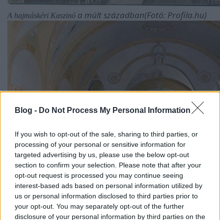
a múlt században(Fotó: Profila.hu)
A hajmáskéri Kaszinó
Blog -
Do Not Process My Personal Information
If you wish to opt-out of the sale, sharing to third parties, or
processing of your personal or sensitive information for
targeted advertising by us, please use the below opt-out
section to confirm your selection. Please note that after your
opt-out request is processed you may continue seeing
interest-based ads based on personal information utilized by
us or personal information disclosed to third parties prior to
your opt-out. You may separately opt-out of the further
disclosure of your personal information by third parties on the
amit a szovjetek mozinak használtak
És napjainkban,