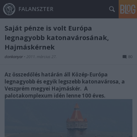
FALANSZTER
Saját pénze is volt Európa
legnagyobb katonavárosának,
Hajmáskérnek
donkanyar
•
2011. március 27.
80
Az összedőlés határán áll
Közép-Európa
legnagyobb és egyik legszebb katonavárosa, a
Veszprém megyei Hajmáskér.
A
palotakomplexum
idén lenne 100 éves
.