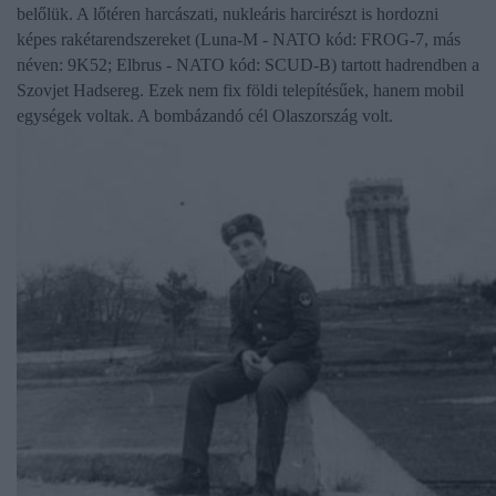
belőlük. A lőtéren harcászati, nukleáris harcirészt is hordozni
képes rakétarendszereket (Luna-M - NATO kód: FROG-7, más
néven: 9K52; Elbrus - NATO kód: SCUD-B) tartott hadrendben a
Szovjet Hadsereg. Ezek nem fix földi telepítésűek, hanem mobil
egységek voltak. A bombázandó cél Olaszország volt.