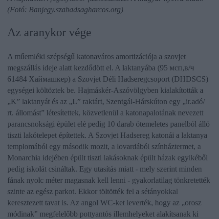
(Fotó: Banjegy.szabadsagharcos.org)
Az aranykor vége
A műemléki szépségű katonaváros amortizációja a szovjet
megszállás ideje alatt kezdődött el. A laktanyába (95 мсп,в/ч
61484 Хаймашкер) a Szovjet Déli Hadseregcsoport (DHDSCS)
egységei költöztek be. Hajmáskér-Aszóvölgyben kialakították a
„K” laktanyát és az „L” raktárt, Szentgál-Hárskúton egy „ir.adó/
rt. állomást” létesítettek, közvetlenül a katonapalotának nevezett
parancsnoksági épület elé pedig 10 darab ötemeletes panelból álló
tiszti lakótelepet építettek. A Szovjet Hadsereg katonái a laktanya
templomából egy második mozit, a lovardából színháztermet, a
Monarchia idejében épült tiszti lakásoknak épült házak egyikéből
pedig iskolát csináltak. Egy utasítás miatt - mely szerint minden
fának nyolc méter magasnak kell lenni - gyakorlatilag tönkretették
szinte az egész parkot. Ekkor töltötték fel a sétányokkal
keresztezett tavat is. Az angol WC-ket leverték, hogy az „orosz
módinak” megfelelőbb pottyantós illemhelyeket alakítsanak ki