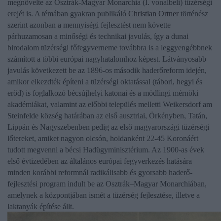
megnövelte az Osztrák-Magyar Monarchia (I. vonalbeli) tüzérségi
erejét is. A témában gyakran publikáló
Christian Ortner
történész
szerint azonban a mennyiségi fejlesztést nem követte
párhuzamosan a minőségi és technikai javulás, így a dunai
birodalom tüzérségi főfegyverneme továbbra is a leggyengébbnek
számított a többi európai nagyhatalomhoz képest. Látványosabb
javulás következett be az 1896-os második haderőreform idején,
amikor elkezdték építeni a tüzérségi oktatással (tábori, hegyi és
erőd) is foglalkozó bécsújhelyi katonai és a mödlingi mérnöki
akadémiákat, valamint az előbbi település melletti Weikersdorf am
Steinfelde község határában az első ausztriai, Örkényben, Tatán,
Lippán és Nagyszebenben pedig az első magyarországi tüzérségi
lőtereket, amiket nagyon olcsón, holdanként 22-45 Koronáért
tudott megvenni a bécsi Hadügyminisztérium. Az 1900-as évek
első évtizedében az általános európai fegyverkezés hatására
minden korábbi reformnál radikálisabb és gyorsabb haderő-
fejlesztési program indult be az Osztrák–Magyar Monarchiában,
amelynek a központjában ismét a tüzérség fejlesztése, illetve a
laktanyák építése állt.