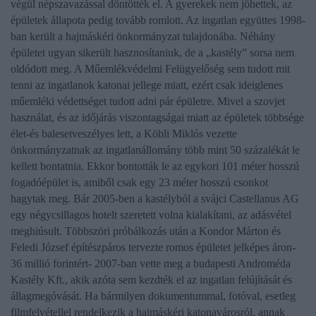
végül népszavazással döntötték el. A gyerekek nem jöhettek, az
épületek állapota pedig tovább romlott. Az ingatlan együttes 1998-
ban került a hajmáskéri önkormányzat tulajdonába. Néhány
épületet ugyan sikerült hasznosítaniuk, de a „kastély” sorsa nem
oldódott meg. A Műemlékvédelmi Felügyelőség sem tudott mit
tenni az ingatlanok katonai jellege miatt, ezért csak ideiglenes
műemléki védettséget tudott adni pár épületre. Mivel a szovjet
használat, és az időjárás viszontagságai miatt az épületek többsége
élet-és balesetveszélyes lett, a
Köbli Miklós
vezette
önkormányzatnak az ingatlanállomány több mint 50 százalékát le
kellett bontatnia. Ekkor bontották le az egykori 101 méter hosszú
fogadóépület is, amiből csak egy 23 méter hosszú csonkot
hagytak meg. Bár 2005-ben a kastélyból a svájci Castellanus AG
egy négycsillagos hotelt szeretett volna kialakítani, az adásvétel
meghiúsult. Többszöri próbálkozás után a
Kondor Márton és
Feledi József
építészpáros tervezte romos épületet jelképes áron-
36 millió forintért- 2007-ban vette meg a budapesti Androméda
Kastély Kft., akik azóta sem kezdték el az ingatlan felújítását és
állagmegóvását. Ha bármilyen dokumentummal, fotóval, esetleg
filmfelvétellel rendelkezik a hajmáskéri katonavárosról, annak