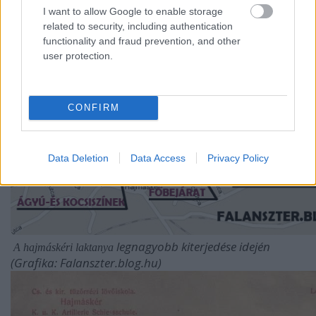
I want to allow Google to enable storage
related to security, including authentication
functionality and fraud prevention, and other
user protection.
CONFIRM
Data Deletion
Data Access
Privacy Policy
legnagyobb kiterjedése idején
A hajmáskéri laktanya
(Grafika: Falanszter.blog.hu)