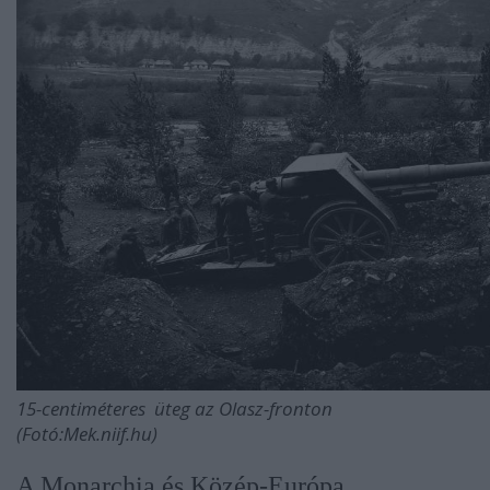
15-centiméteres üteg az Olasz-fronton
(Fotó:Mek.niif.hu)
A Monarchia és Közép-Európa