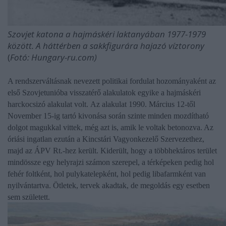
Szovjet katona a hajmáskéri laktanyában 1977-1979
között. A háttérben a sakkfigurára hajazó víztorony
(
Fotó: Hungary-ru.com)
A rendszerváltásnak nevezett politikai fordulat hozományaként az
első Szovjetunióba visszatérő alakulatok egyike a hajmáskéri
harckocsizó alakulat volt.
Az alakulat 1990. Március 12-től
November 15-ig tartó kivonása során szinte minden mozdítható
dolgot magukkal vittek, még azt is, amik le voltak betonozva. Az
óriási ingatlan ezután a Kincstári Vagyonkezelő Szervezethez,
majd az ÁPV Rt.-hez került. Kiderült, hogy a többhektáros terület
mindössze egy helyrajzi számon szerepel, a térképeken pedig hol
fehér foltként, hol pulykatelepként, hol pedig libafarmként van
nyilvántartva. Ötletek, tervek akadtak, de megoldás egy esetben
sem született.