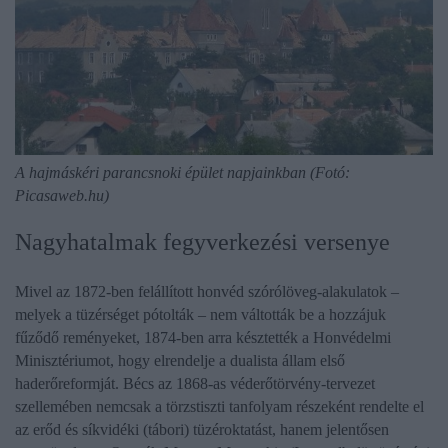
A hajmáskéri parancsnoki épület napjainkban (Fotó:
Picasaweb.hu)
Nagyhatalmak fegyverkezési versenye
Mivel az 1872-ben felállított honvéd szórólöveg-alakulatok –
melyek a tüzérséget pótolták – nem váltották be a hozzájuk
fűződő reményeket, 1874-ben arra késztették a Honvédelmi
Minisztériumot, hogy elrendelje a dualista állam első
haderőreformját. Bécs az 1868-as véderőtörvény-tervezet
szellemében nemcsak a törzstiszti tanfolyam részeként rendelte el
az erőd és síkvidéki (tábori) tüzéroktatást, hanem jelentősen