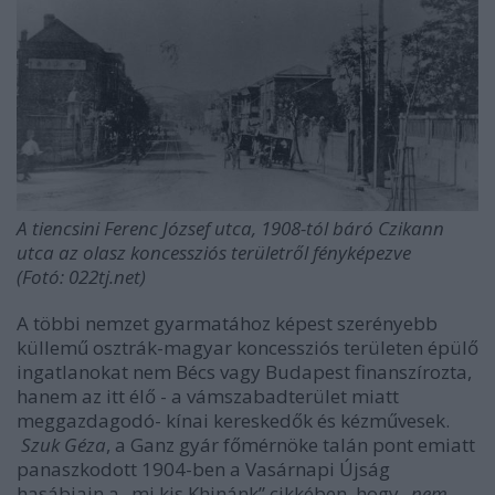
A tiencsini Ferenc József utca, 1908-tól báró Czikann
utca az olasz koncessziós területről fényképezve
(Fotó: 022tj.net)
A többi nemzet gyarmatához képest szerényebb
küllemű osztrák-magyar koncessziós területen épülő
ingatlanokat nem Bécs vagy Budapest finanszírozta,
hanem az itt élő - a vámszabadterület miatt
meggazdagodó- kínai kereskedők és kézművesek.
Szuk Géza
, a Ganz gyár főmérnöke talán pont emiatt
panaszkodott 1904-ben a Vasárnapi Újság
hasábjain a „mi kis Khinánk” cikkében, hogy
„nem