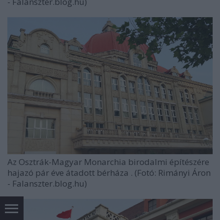
- Falanszter.blog.hu)
Az Osztrák-Magyar Monarchia birodalmi építészére
hajazó pár éve átadott bérháza . (Fotó: Rimányi Áron
- Falanszter.blog.hu)