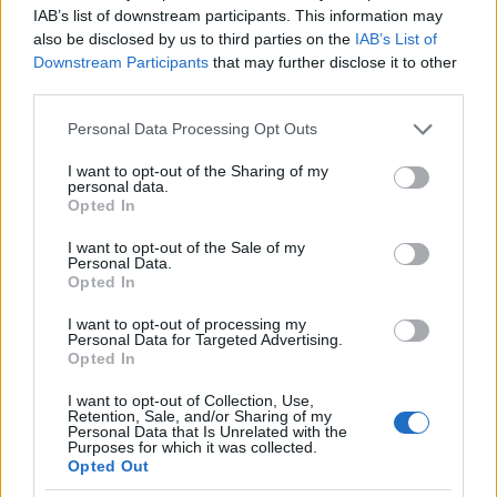
rendőrőrsön helyeztetett el. A 022tj.net honlap
IAB’s list of downstream participants. This information may
also be disclosed by us to third parties on the
IAB’s List of
szerint a rendőrség nem csak a közbiztonságért,
Downstream Participants
that may further disclose it to other
hanem a Bécsnek és Budapestnek (a konzulátusnak)
third parties.
beszedendő adó behajtásáért is felelt. A gyarmat
gazdaságának fellendítése érdekében
Beinao Er Zhu
Please note that this website/app uses one or more Google
Personal Data Processing Opt Outs
Jin
nagykereskedőből lett alkonzul vezetésével 1902
services and may gather and store information including but
novemberében három nagy raktárból álló kikötővel
not limited to your visit or usage behaviour. You may click to
I want to opt-out of the Sharing of my
felszerelt vámszabadterületet is felállítottak az
personal data.
grant or deny consent to Google and its third-party tags to
Opted In
újonnan kialakított Bécs utca felső részén (ma
use your data for below specified purposes in below Google
Pinganjie utca) és az Osztrák rakpart (ma Keleti
consent section.
I want to opt-out of the Sale of my
Hajho rakpart) között. A több mint öthektáros
Personal Data.
Opted In
vámszabadterület folyamatos üzemeltetéséért a hat
kínai származású hivatalnokból álló Városi Tanács
I want to opt-out of processing my
felelt. A vétójog és bírói hatáskör természetesen a
Personal Data for Targeted Advertising.
főkonzul és a katonai parancsnok kezében maradt.
Opted In
(A 300 munkásnak és 32 matróznak munkát adó
I want to opt-out of Collection, Use,
gabonaraktárak melletti buddhista templomban
Retention, Sale, and/or Sharing of my
alakították ki a k.u.k. Tiencsinben állomásozó
Personal Data that Is Unrelated with the
Purposes for which it was collected.
tengerészetének kaszárnyáját, a kórházat és a
Opted Out
börtönt is.)