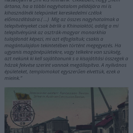
ártana, ha a többi nagyhatalom példájára mi is
kihasználnék telepünket kereskedelmi czélok
előmozdítására.( …)
Míg az összes nagyhatalmak a
telepítvényeket csak bérlik a Khinaiaktól, addig a mi
telepítvényünk az osztrák-magyar monarkhia
tulajdonát képezi, mi azt elfoglaltuk; csakis a
magántulajdon tekintetében történt megegyezés. Ha
ugyanis magánépületekre, vagy telkekre van szükség,
azt nekünk ki kell sajátítanunk s a kisajátítási összegek a
házak fekvése szerint vannak megállapítva. A nyilvános
épületeket, templomokat egyszerűen elvettük, ezek a
mieink.”