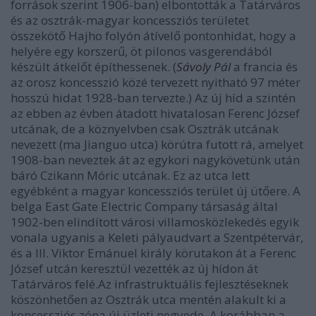
források szerint 1906-ban) elbontották a Tatárváros
és az osztrák-magyar koncessziós területet
összekötő Hajho folyón átívelő pontonhidat, hogy a
helyére egy korszerű, öt pilonos vasgerendából
készült átkelőt építhessenek. (
Sávoly Pál
a francia és
az orosz koncesszió közé tervezett nyitható 97 méter
hosszú hidat 1928-ban tervezte.) Az új híd a szintén
az ebben az évben átadott hivatalosan Ferenc József
utcának, de a köznyelvben csak Osztrák utcának
nevezett (ma Jianguo utca) körútra futott rá, amelyet
1908-ban neveztek át az egykori nagykövetünk után
báró Czikann Móric utcának. Ez az utca lett
egyébként a magyar koncessziós terület új ütőere. A
belga East Gate Electric Company társaság által
1902-ben elindított városi villamosközlekedés egyik
vonala ugyanis a Keleti pályaudvart a Szentpétervár,
és a III. Viktor Emánuel király körutakon át a Ferenc
József utcán keresztül vezették az új hídon át
Tatárváros felé.Az infrastruktuális fejlesztéseknek
köszönhetően az Osztrák utca mentén alakult ki a
koncessziós zóna új üzleti negyede. A korábban a