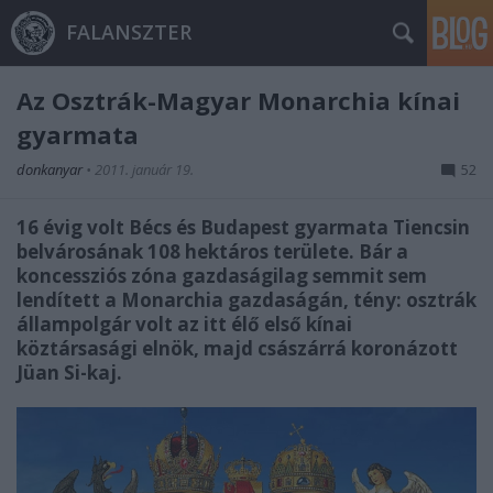
FALANSZTER
Az Osztrák-Magyar Monarchia kínai
gyarmata
donkanyar
•
2011. január 19.
52
16 évig volt Bécs és Budapest gyarmata Tiencsin
belvárosának 108 hektáros területe. Bár a
koncessziós zóna gazdaságilag semmit sem
lendített a Monarchia gazdaságán, tény: osztrák
állampolgár volt az itt élő első kínai
köztársasági elnök, majd császárrá koronázott
Jüan Si-kaj.