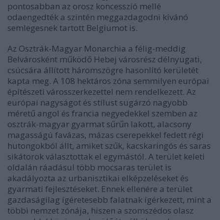
pontosabban az orosz koncesszió mellé
odaengedték a szintén meggazdagodni kívánó
semlegesnek tartott Belgiumot is.
Az Osztrák-Magyar Monarchia a félig-meddig
Belvárosként működő Hebej városrész délnyugati,
csúcsára állított háromszögre hasonlító kerületét
kapta meg. A 108 hektáros zóna semmilyen európai
építészeti városszerkezettel nem rendelkezett. Az
európai nagyságot és stílust sugárzó nagyobb
méretű angol és francia negyedekkel szemben az
osztrák-magyar gyarmat sűrűn lakott, alacsony
magasságú favázas, mázas cserepekkel fedett régi
hutongokból állt, amiket szűk, kacskaringós és saras
sikátorok választottak el egymástól. A terület keleti
oldalán ráadásul több mocsaras terület is
akadályozta az urbanisztikai elképzeléseket és
gyarmati fejlesztéseket. Ennek ellenére a terület
gazdaságilag ígéretesebb falatnak ígérkezett, mint a
többi nemzet zónája, hiszen a szomszédos olasz