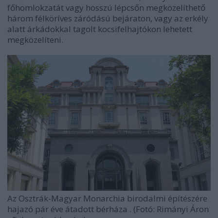
főhomlokzatát vagy hosszú lépcsőn megközelíthető
három félköríves záródású bejáraton, vagy az erkély
alatt árkádokkal tagolt kocsifelhajtókon lehetett
megközelíteni.
Az Osztrák-Magyar Monarchia birodalmi építészére
hajazó pár éve átadott bérháza . (Fotó: Rimányi Áron