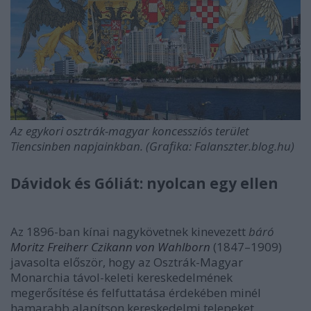
Az egykori osztrák-magyar koncessziós terület
Tiencsinben napjainkban. (Grafika: Falanszter.blog.hu)
Dávidok és Góliát: nyolcan egy ellen
Az 1896-ban kínai nagykövetnek kinevezett
báró
Moritz Freiherr Czikann von Wahlborn
(1847–1909)
javasolta először, hogy az Osztrák-Magyar
Monarchia távol-keleti kereskedelmének
megerősítése és felfuttatása érdekében minél
hamarabb alapítson kereskedelmi telepeket