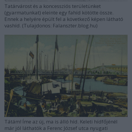
Tatárvárost és a koncessziós területünket
(gyarmatunkat) eleinte egy fahíd kötötte össze.
Ennek a helyére épült fel a következő képen látható
vashíd. (Tulajdonos: Falanszter.blog.hu)
Tátám! Íme az új, ma is álló híd. Keleti hídfőjénél
már jól láthatók a Ferenc József utca nyugati