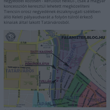
negyeddel közösen - kerülőút nélkül-, csak a magyar
koncesszión keresztül lehetett megközelíteni
Tiencsin orosz negyedének északnyugati szélében
álló Keleti pályaudvarát a folyón túlról érkező
kínaiak által lakott Tatárvárosból.