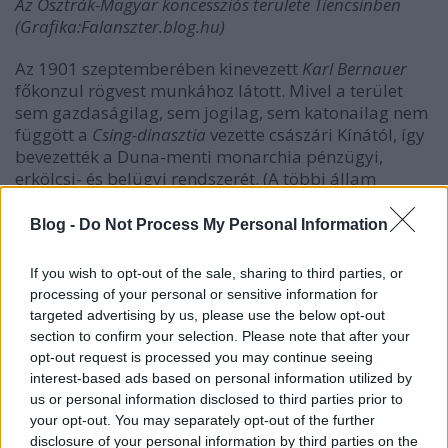
Az Osztrák-Magyar koncessziós területe Tiencsinben
(Grafika:Falanszter.blog.hu)
Az 1901 szeptemberében kinevezett
Karl Bernauer
főkonzul rögvest munkához látott. Mivel a terület
sem gazdaságilag, sem jogilag, sem katonailag nem
függött a
Csing-dinasztia
vezette császári Kínától, így
bevezették a Duna-menti monarchia pénzügyi,
erkölcsi- és belügyi rendszerét. (A többi állam
hasonlóan cselekedett.) Az itt élő kínaiak bár nem
kapták meg az osztrák (vagy a magyar)
Blog -
Do Not Process My Personal Information
állampolgárságot, de az adózás szempontjából
lakhely bejelentési kötelezettségük volt. (Az 1906-os
If you wish to opt-out of the sale, sharing to third parties, or
népszámlálás szerint az osztrák- magyar zónában
processing of your personal or sensitive information for
25.744 fő kínai és 80 Kárpát-medencéből származó
targeted advertising by us, please use the below opt-out
állampolgár élt). A rendvédelem fenntartása
section to confirm your selection. Please note that after your
érdekében az
Acurti Hugó
sorhajóhadnagy vezette 40
opt-out request is processed you may continue seeing
fős osztrák-magyar és horvát származású katonaság
interest-based ads based on personal information utilized by
mellé a főkonzul 70-80 kínaiból álló rendőrséget,
us or personal information disclosed to third parties prior to
úgynevezett shimbót is verbuvált, akiket a
your opt-out. You may separately opt-out of the further
gyarmatváros négy különböző pontján felállított
disclosure of your personal information by third parties on the