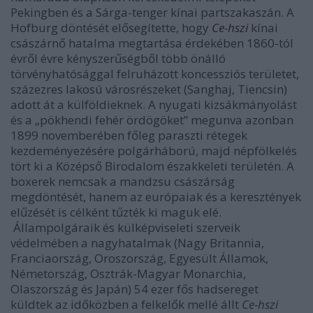
Pekingben és a Sárga-tenger kínai partszakaszán. A
Hofburg döntését elősegítette, hogy
Ce-hszi
kínai
császárnő hatalma megtartása érdekében 1860-tól
évről évre kényszerűségből több önálló
törvényhatósággal felruházott koncessziós területet,
százezres lakosú városrészeket (Sanghaj, Tiencsin)
adott át a külföldieknek. A nyugati kizsákmányolást
és a „pökhendi fehér ördögöket” megunva azonban
1899 novemberében főleg paraszti rétegek
kezdeményezésére polgárháború, majd népfölkelés
tört ki a Középső Birodalom északkeleti területén. A
boxerek nemcsak a mandzsu császárság
megdöntését, hanem az európaiak és a keresztények
elűzését is célként tűzték ki maguk elé.
Állampolgáraik és külképviseleti szerveik
védelmében a nagyhatalmak (Nagy Britannia,
Franciaország, Oroszország, Egyesült Államok,
Németország, Osztrák-Magyar Monarchia,
Olaszország és Japán) 54 ezer fős hadsereget
küldtek az időközben a felkelők mellé állt
Ce-hszi