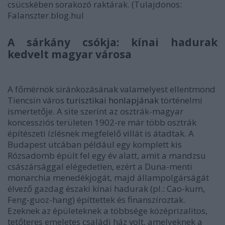
csücskében sorakozó raktárak. (Tulajdonos:
Falanszter.blog.huI
A sárkány csókja: kínai hadurak
kedvelt magyar városa
A főmérnök siránkozásának valamelyest ellentmond
Tiencsin város
turisztikai honlapjának
történelmi
ismertetője. A site szerint az osztrák-magyar
koncessziós területen 1902-re már több osztrák
építészeti ízlésnek megfelelő villát is átadtak. A
Budapest utcában például egy komplett kis
Rózsadomb épült fel egy év alatt, amit a mandzsu
császársággal elégedetlen, ezért a Duna-menti
monarchia menedékjogát, majd állampolgárságát
élvező gazdag északi kínai hadurak (pl.: Cao-kum,
Feng-guoz-hang) építtettek és finanszíroztak.
Ezeknek az épületeknek a többsége középrizalitos,
tetőteres emeletes családi ház volt, amelyeknek a