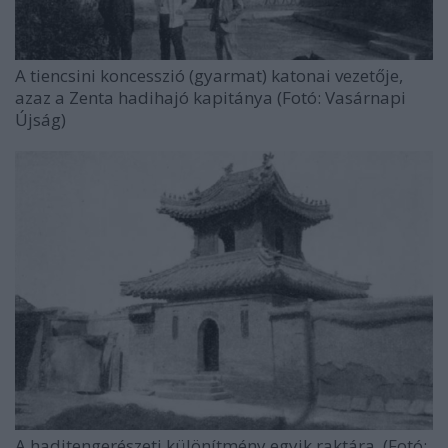
A tiencsini koncesszió (gyarmat) katonai vezetője,
azaz a Zenta hadihajó kapitánya (Fotó: Vasárnapi
Újság)
A haditengerészeti különítmény egyik raktára. (Fotó: