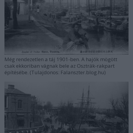
Még rendezetlen a táj 1901-ben. A hajók mögött
csak ekkoriban vágnak bele az Osztrák-rakpart
építésébe. (Tulajdonos: Falanszter.blog.hu)