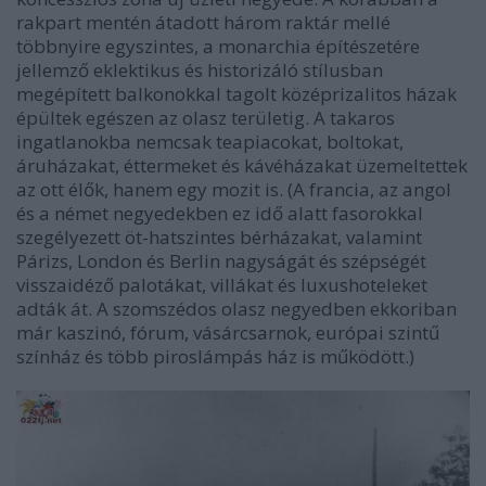
rakpart mentén átadott három raktár mellé
többnyire egyszintes, a monarchia építészetére
jellemző eklektikus és historizáló stílusban
megépített balkonokkal tagolt középrizalitos házak
épültek egészen az olasz területig. A takaros
ingatlanokba nemcsak teapiacokat, boltokat,
áruházakat, éttermeket és kávéházakat üzemeltettek
az ott élők, hanem egy mozit is. (A francia, az angol
és a német negyedekben ez idő alatt fasorokkal
szegélyezett öt-hatszintes bérházakat, valamint
Párizs, London és Berlin nagyságát és szépségét
visszaidéző palotákat, villákat és luxushoteleket
adták át. A szomszédos olasz negyedben ekkoriban
már kaszinó, fórum, vásárcsarnok, európai szintű
színház és több piroslámpás ház is működött.)