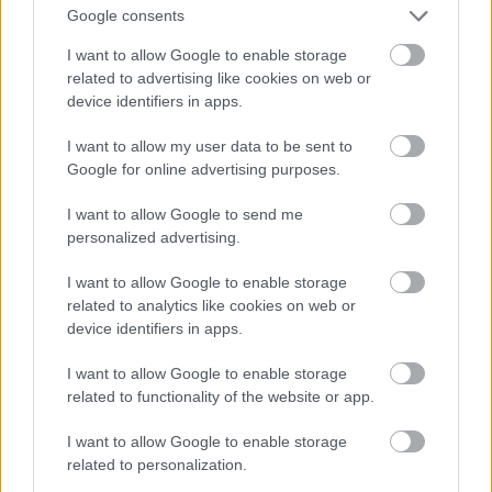
Google consents
Karl Bernauer
főkonzul irányítása mellett 1901-ben a
lakosság segítségével a terület déli részét teljesen
I want to allow Google to enable storage
lebontották, hogy helyére széles, európai
related to advertising like cookies on web or
elvárásoknak is megfelelő utcaszerkezetet
device identifiers in apps.
alakíthassanak ki. (Az északi rész nem esett át ilyen
I want to allow my user data to be sent to
nagyarányú beavatkozáson. Ott csak az árvizek
Google for online advertising purposes.
elkerülése miatt egyméteres feltöltésekre, és
macskakövezésekre került sor). 1901 végén az
I want to allow Google to send me
angolokkal karöltve elkezdték az osztrák-magyar
personalized advertising.
koncessziós terület közműhálózatának, vezetékes
ivóvízellátásának kiépítését is. 1902-re a zóna
I want to allow Google to enable storage
csaknem összes régi-új utcája macskakövezett,
related to analytics like cookies on web or
csatornázott, kandeláberekkel kivilágított széles
device identifiers in apps.
közút lett. Az új utcaszerkezetű gyarmatot délről a
Zára utca (ma Zijou utca) keletről a Trieszt utca (ma
I want to allow Google to enable storage
Shengli út) és a Peking-Feng között közlekedő vasút
related to functionality of the website or app.
magas töltése választotta el a magyar zónánál
kisebb területű olasz koncessziótól. A mocsarak
I want to allow Google to enable storage
lecsapolása után a kerületet északon a Nan Jun Ho
related to personalization.
csatorna (Admiralitás csatorna, majd feltöltése után