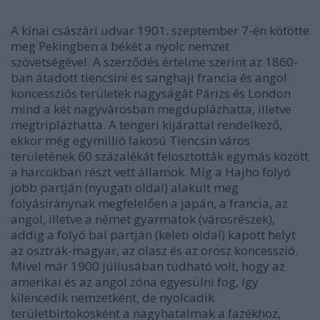
A kínai császári udvar 1901. szeptember 7-én kötötte
meg Pekingben a békét a nyolc nemzet
szövetségével. A szerződés értelme szerint az 1860-
ban átadott tiencsini és sanghaji francia és angol
koncessziós területek nagyságát Párizs és London
mind a két nagyvárosban megduplázhatta, illetve
megtriplázhatta. A tengeri kijárattal rendelkező,
ekkor még egymillió lakosú Tiencsin város
területének 60 százalékát felosztották egymás között
a harcokban részt vett államok. Míg a Hajho folyó
jobb partján (nyugati oldal) alakult meg
folyásiránynak megfelelően a japán, a francia, az
angol, illetve a német gyarmatok (városrészek),
addig a folyó bal partján (keleti oldal) kapott helyt
az osztrák-magyar, az olasz és az orosz koncesszió.
Mivel már 1900 júliusában tudható volt, hogy az
amerikai és az angol zóna egyesülni fog, így
kilencedik nemzetként, de nyolcadik
területbirtokosként a nagyhatalmak a fazékhoz,