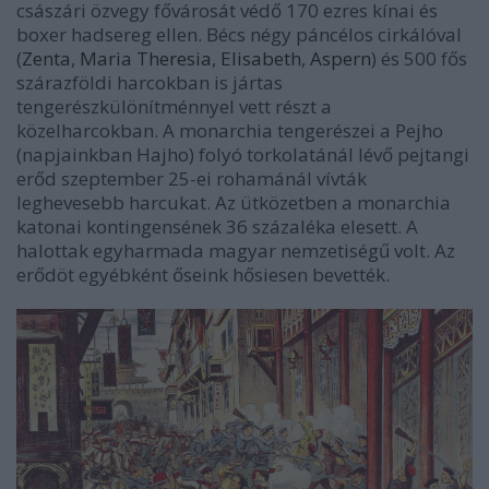
császári özvegy fővárosát védő 170 ezres kínai és
boxer hadsereg ellen. Bécs négy páncélos cirkálóval
(
Zenta
,
Maria Theresia
,
Elisabeth
,
Aspern
) és 500 fős
szárazföldi harcokban is jártas
tengerészkülönítménnyel vett részt a
közelharcokban. A monarchia tengerészei a Pejho
(napjainkban Hajho) folyó torkolatánál lévő pejtangi
erőd szeptember 25-ei rohamánál vívták
leghevesebb harcukat. Az ütközetben a monarchia
katonai kontingensének 36 százaléka elesett. A
halottak egyharmada magyar nemzetiségű volt. Az
erődöt egyébként őseink hősiesen bevették.