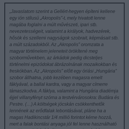
„Javaslatom szerint a Gellért-hegyen építeni kellene
egy ión stílusú „Akropolis”-t, mely hivatott lenne
magába foglalni a múlt művészeti, ipari stb.
nevezetességeit, valamint a királyok, hadvezérek,
hősök és szellemi nagyságok szobrait, képmásait stb.
a múlt századokból. Az „Akropolis” oromzata a
magyar történelem jeleneteit örökítené meg
szoborművekben, az árkádok pedig dicsteljes
történelmi epizódokat ábrázolnának mozaikokban és
freskókban. Az „Akropolis” előtt egy óriási „Hungária”
szobor állhatna, jobb kezében magasra emelt
fáklyával, a ballal kardra, vagy a magyar címerre
támaszkodva. A fáklya, valamint a Hungária diadémja
éjjel villanyfényt szórna a testvérvárosokra: Budára és
Pestre. (…) A költségek jócskán csökkenthetők
lennének az erődfalak lebontásával, pláne ha a
magas Hadikincstár 1/4 millió forintot kérne hozzá,
mert a falak bontási anyaga jól fel lenne használható