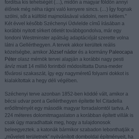
fordítsa kis tehetségét (…), midőn a magyar földön annyi
élőnek még néha rágni való kenyere sincs. (…) Így fognak
szólni, sőt a külföld majmolásával vádolni, nem kétlem.”
Két évvel később
Széchenyi
Üdvlelde című írásában a
korábbi nyitott sírkert ötletét továbbgondolva, már egy
londoni Westminster apátság adaptációját szerette volna
látni a Gellérthegyen. A tervek akkor kerültek reális
közelségbe, amikor
József nádor
és a kormány
Paleocapa
Péter
olasz mérnök tervei alapján a korábbi nagy pesti
árvíz miatt 14 millió forintból módosíttatta Duna-meder
fővárosi szakaszát, így egy nagyméretű folyami dokkot is
kialakítottak a hegy déli végében.
Széchenyi
terve azonban 1852-ben köddé vált, amikor a
bécsi udvar pont a Gellérthegyen építette fel Citadella
erődítményét egy második magyar forradalomtól tartva. A
224 méteres dolomitmagaslaton a korábban épített villák is
csak úgy maradhattak meg, hogy a tulajdonosok
beleegyeztek, a katonák bármikor szabadon lebonthatják a
„műveleti területnek” nyilvánított domboldal építményeit, ha