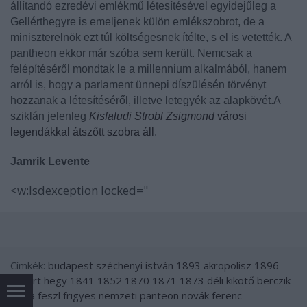
állítandó ezredévi emlékmű létesítésével egyidejűleg a
Gellérthegyre is emeljenek külön emlékszobrot, de a
miniszterelnök ezt túl költségesnek ítélte, s el is vetették. A
pantheon ekkor már szóba sem került. Nemcsak a
felépítéséről mondtak le a millennium alkalmából, hanem
arról is, hogy a parlament ünnepi díszülésén törvényt
hozzanak a létesítéséről, illetve letegyék az alapkövét.A
sziklán jelenleg
Kisfaludi Strobl Zsigmond
városi
legendákkal átszőtt szobra áll
.
Jamrik Levente
<w:lsdexception locked="
Címkék:
budapest
széchenyi istván
1893
akropolisz
1896
gellért hegy
1841
1852
1870
1871
1873
déli kikötő
berczik
gyula
feszl frigyes
nemzeti panteon
novák ferenc