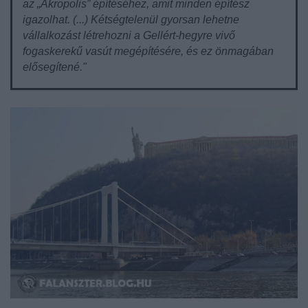
az „Akropolis” építéséhez, amit minden építész
igazolhat. (...) Kétségtelenül gyorsan lehetne
vállalkozást létrehozni a Gellért-hegyre vivő
fogaskerekű vasút megépítésére, és ez önmagában
elősegítené."