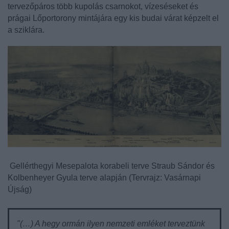
tervezőpáros több kupolás csarnokot, vízeséseket és
prágai Lőportorony mintájára egy kis budai várat képzelt el
a sziklára.
Gellérthegyi Mesepalota korabeli terve Straub Sándor és
Kolbenheyer Gyula terve alapján (Tervrajz: Vasárnapi
Újság)
"(…) A hegy ormán ilyen nemzeti emléket terveztünk