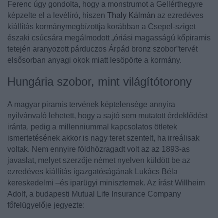
Ferenc
úgy gondolta, hogy a monstrumot a Gellérthegyre
képzelte el a levélíró, hiszen
Thaly Kálmán
az ezredéves
kiállítás kormánymegbízottja korábban a Csepel-sziget
északi csúcsára megálmodott
„óriási magasságú kőpiramis
tetején aranyozott párduczos Árpád bronz szobor”
tervét
elsősorban anyagi okok miatt lesöpörte a kormány.
Hungária szobor, mint világítótorony
A magyar piramis tervének képtelensége annyira
nyilvánvaló lehetett, hogy a sajtó sem mutatott érdeklődést
iránta, pedig a millenniummal kapcsolatos ötletek
ismertetésének akkor is nagy teret szentelt, ha irreálisak
voltak. Nem ennyire földhözragadt volt az az 1893-as
javaslat, melyet szerzője német nyelven küldött be az
ezredéves kiállítás igazgatóságának
Lukács Béla
kereskedelmi –és iparügyi miniszternek. Az írást
Willheim
Adolf
, a budapesti Mutual Life Insurance Company
főfelügyelője jegyezte: