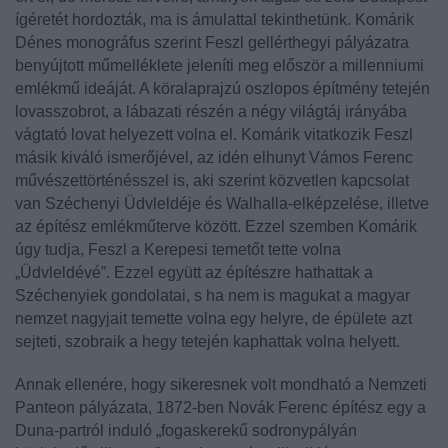
ígéretét hordozták, ma is ámulattal tekinthetünk.
Komárik
Dénes
monográfus szerint
Feszl
gellérthegyi pályázatra
benyújtott műmelléklete jeleníti meg először a millenniumi
emlékmű ideáját. A köralaprajzú oszlopos építmény tetején
lovasszobrot, a lábazati részén a négy világtáj irányába
vágtató lovat helyezett volna el.
Komárik
vitatkozik
Feszl
másik kiváló ismerőjével, az idén elhunyt
Vámos Ferenc
művészettörténésszel is, aki szerint közvetlen kapcsolat
van
Széchenyi
Üdvleldéje és Walhalla-elképzelése, illetve
az építész emlékműterve között. Ezzel szemben
Komárik
úgy tudja,
Feszl
a Kerepesi temetőt tette volna
„Üdvleldévé”. Ezzel együtt az építészre hathattak a
Széchenyiek
gondolatai, s ha nem is magukat a magyar
nemzet nagyjait temette volna egy helyre, de épülete azt
sejteti, szobraik a hegy tetején kaphattak volna helyett.
Annak ellenére, hogy sikeresnek volt mondható a Nemzeti
Panteon pályázata, 1872-ben
Novák Ferenc
építész egy a
Duna-partról induló „fogaskerekű sodronypályán