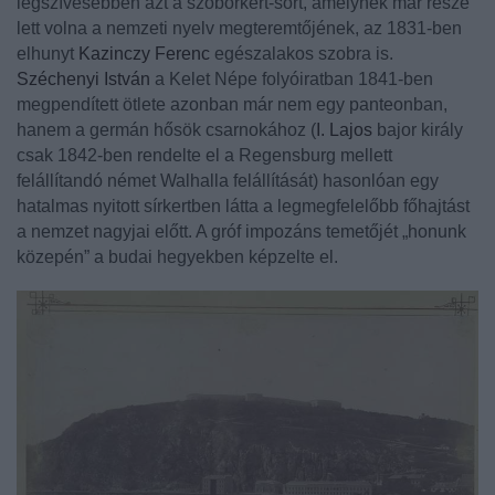
legszívesebben azt a szoborkert-sort, amelynek már része
lett volna a nemzeti nyelv megteremtőjének, az 1831-ben
elhunyt
Kazinczy Ferenc
egészalakos szobra is.
Széchenyi István
a Kelet Népe folyóiratban 1841-ben
megpendített ötlete azonban már nem egy panteonban,
hanem a germán hősök csarnokához (
I. Lajos
bajor király
csak 1842-ben rendelte el a Regensburg mellett
felállítandó német Walhalla felállítását) hasonlóan egy
hatalmas nyitott sírkertben látta a legmegfelelőbb főhajtást
a nemzet nagyjai előtt. A gróf impozáns temetőjét „honunk
közepén” a budai hegyekben képzelte el.