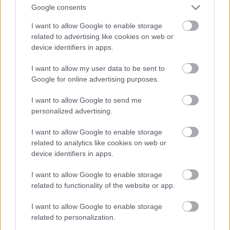
felállítandó párizsi minta alapján felállítandó Diadalívről. A
Google consents
gellérthegyi Panteon tervezete már csak egyszer bukkant
I want to allow Google to enable storage
elő a történelem folyamán: a bécsi
Otto Wagner
related to advertising like cookies on web or
Mesteriskolájában tanuló
Medgyaszay István
1900-tól
device identifiers in apps.
1906-ig többször átdolgozott vizsgaterveinél, amelynek
központi eleme a hegytetőn elhelyezkedő monumentális
I want to allow my user data to be sent to
épület volt, amelyhez reprezentatív rámpák vezetnek fel két
Google for online advertising purposes.
oldalról. A rámpák mellett egy felvonón is fel lehetett volna
jutni a hegytetőre. A központi csarnokba két előcsarnok
I want to allow Google to send me
vezetett volna, ehhez két oldalt csatlakoztak volna a
personalized advertising.
további helyiségek, a nemzet nagyjainak emléket állító
I want to allow Google to enable storage
galériák. A kupola formáját pedig a Szent Korona alakja
related to analytics like cookies on web or
határozta volna meg. A terv a Művészeti Akadémia Gundel-
device identifiers in apps.
díját nyerte el. 1906-ban, a terv átdolgozásakor
Medgyaszay
azt is javasolta, hogy a Feszty-körképet itt
I want to allow Google to enable storage
helyezzék el, ám az első világháború minden tervet
related to functionality of the website or app.
lesöpört.
I want to allow Google to enable storage
Csipkerózsika mesepalotája a
related to personalization.