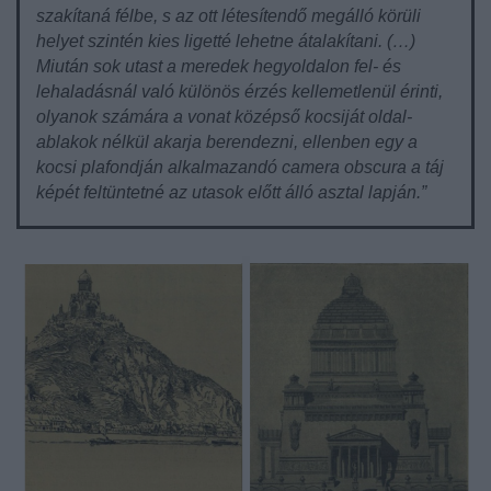
szakítaná félbe, s az ott létesítendő megálló körüli
helyet szintén kies ligetté lehetne átalakítani. (…)
Miután sok utast a meredek hegyoldalon fel- és
lehaladásnál való különös érzés kellemetlenül érinti,
olyanok számára a vonat középső kocsiját oldal-
ablakok nélkül akarja berendezni, ellenben egy a
kocsi plafondján alkalmazandó camera obscura a táj
képét feltüntetné az utasok előtt álló asztal lapján.”