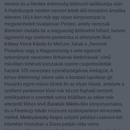
nemesi és a literátor értelmiség többszöri találkozója után.
A Habsburgok minden nemzet feletti álló birodalmi árnyéka
ellenére 1814-ben már egy olyan könyvsorozat is
megjelenhetett hivatalosan Pesten, amely nemcsak
tételesen mutatta be a magyarság történelmi hőseit, hanem
úgymond egy szellemi panteonba is elhelyezte őket.
Kölesy Vince Károly
és
Melczer Jakab
a „Nemzeti
Plutarkus vagy a Magyarország s vele egyesült
tartományok nevezetes férfiainak életleírásaik” című
művében történeti korszakok szerint csoportosították
hazánk 105 nevezetes személyiségének életrajzát. A
könyv értelmiségi sikere után a korabeli lapokban (pl.
Hazánk) egyre-másra tűntek fel az olyan írások, amelyek a
szellemi panteonon kívül már kézzel fogható nemzeti
emlékparkot is szerettek volna felállítani az ekkor már
elterjedő félben lévő
Barabás Miklós
-féle könyvnyomatos,
és a
Ferenczy István
múzeumi szoborpanteon-tervezetek
mellett.
Mednyánszky Alajos
szépíró például csaknem két
kilométer hosszban a Duna-partján látta volna