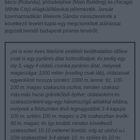
bécsi (Rotunda), philadelphiai (Main Building) és chicagói
(White City) világkiállításokat jellemezték. Január
tizenharmadikán
Wekerle Sándor
miniszterelnök a
következő levelet kapta egy megcsonkított aláírással
jegyzett leendő budapesti piramis tervéről:
„
mi is ezer éves lételünk emlékét beláthatatlan időkre
csak is egy pyrámis által biztosíthatjuk; és pedig egy
oly 3, vagy 4 oldalú csonka pyrámis által, melynek
magassága: 1000 méter (esetleg csak láb), oldalainak
egyenkénti hossza szintén: 1000 m. lenne: tíz, 100-
100 m. magas szakaszra osztva; minden szakasz
más-más hazai gránitkőből építve; oldalanként és
szakaszonként egy-egy háromszögű ablakkal ellátva,
melynek a földszinten lévő legnagyobbik 3-4 kapuja:
100 m. széles 100 m. magas; a 2ik szakaszban levők:
90 m. magas; és így tovább minden következő
szakaszbeli 10-10 méterrel kisebb, míg az utolsó u.i.
10ik szakaszbeli 3-4 ablak: 10. m. széles és 10 m.