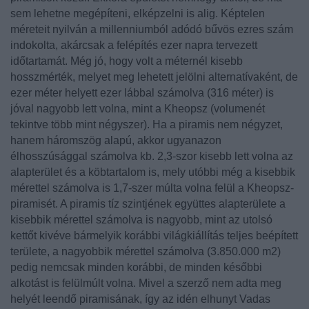
sem lehetne megépíteni, elképzelni is alig. Képtelen
méreteit nyilván a millenniumból adódó bűvös ezres szám
indokolta, akárcsak a felépítés ezer napra tervezett
időtartamát. Még jó, hogy volt a méternél kisebb
hosszmérték, melyet meg lehetett jelölni alternatívaként, de
ezer méter helyett ezer lábbal számolva (316 méter) is
jóval nagyobb lett volna, mint a Kheopsz (volumenét
tekintve több mint négyszer). Ha a piramis nem négyzet,
hanem háromszög alapú, akkor ugyanazon
élhosszúsággal számolva kb. 2,3-szor kisebb lett volna az
alapterület és a köbtartalom is, mely utóbbi még a kisebbik
mérettel számolva is 1,7-szer múlta volna felül a Kheopsz-
piramisét. A piramis tíz szintjének együttes alapterülete a
kisebbik mérettel számolva is nagyobb, mint az utolsó
kettőt kivéve bármelyik korábbi világkiállítás teljes beépített
területe, a nagyobbik mérettel számolva (3.850.000 m2)
pedig nemcsak minden korábbi, de minden későbbi
alkotást is felülmúlt volna. Mivel a szerző nem adta meg
helyét leendő piramisának, így az idén elhunyt
Vadas