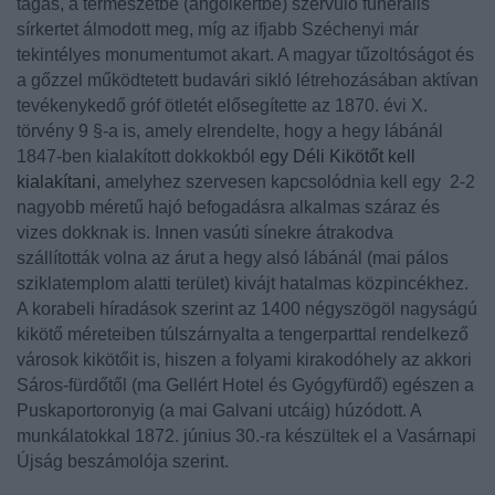
tágas, a természetbe (angolkertbe) szervülő funerális
sírkertet álmodott meg, míg az ifjabb
Széchenyi
már
tekintélyes monumentumot akart. A magyar tűzoltóságot és
a gőzzel működtetett budavári sikló létrehozásában aktívan
tevékenykedő gróf ötletét elősegítette az 1870. évi X.
törvény 9 §-a is, amely elrendelte, hogy a hegy lábánál
1847-ben kialakított dokkokból
egy Déli Kikötőt kell
kialakítani,
amelyhez szervesen kapcsolódnia kell egy 2-2
nagyobb méretű hajó befogadásra alkalmas száraz és
vizes dokknak is. Innen vasúti sínekre átrakodva
szállították volna az árut a hegy alsó lábánál (mai pálos
sziklatemplom alatti terület) kivájt hatalmas közpincékhez.
A korabeli híradások szerint az 1400 négyszögöl nagyságú
kikötő méreteiben túlszárnyalta a tengerparttal rendelkező
városok kikötőit is, hiszen a folyami kirakodóhely az akkori
Sáros-fürdőtől (ma Gellért Hotel és Gyógyfürdő) egészen a
Puskaportoronyig (a mai Galvani utcáig) húzódott. A
munkálatokkal 1872. június 30.-ra készültek el a Vasárnapi
Újság beszámolója szerint.