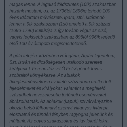
magas lenne. A legalsó földszintes (10ik) szakaszban
hazánk mostani, u.i. az 1796tól 1896ig terjedő 100
éves időtartam művészete, ipara, stbi. kitárandó
lenne; a 9ik szakaszban (1ső emelet) a 9ik század
(1696-1796) kultúrája 's így tovább végül az első,
vagyis legkisebb szakaszban az 896tól 996ik terjedő
első 100 év állapota megismertetendő.
A gúla tetején: középben Húngária, Árpád fejedelem,
Szt. István és dicsőségesen uralkodó szeretett
királyunk I. Ferenc József Ő Felségének lovas
szobraitól környékezve. Az ablakok
üvegfestményekben az illető században uralkodott
fejedelmeket és királyokat, valamint a megfelelő
századbeli nevezetesebb történeti eseményeket
ábrázolhatnák. Az ablakok (kapuk) szivárványszíne
okozta belső félhomályt ezernyi villanyos ívlámpa
eloszlatná és tündéri fényben ragyogna jelenünk és
múltunk. Az egyes szakaszokra és így fokról fokra