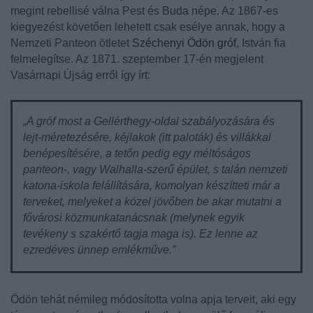
megint rebellisé válna Pest és Buda népe. Az 1867-es
kiegyezést követően lehetett csak esélye annak, hogy a
Nemzeti Panteon ötletet
Széchenyi Ödön gróf
, István
fia
felmelegítse. Az 1871. szeptember 17-én megjelent
Vasárnapi Újság erről így írt:
„A gróf most a Gellérthegy-oldal szabályozására és
lejt-méretezésére, kéjlakok
(itt paloták)
és villákkal
benépesítésére, a tetőn pedig egy méltóságos
panteon-, vagy Walhalla-szerű épület, s talán nemzeti
katona-iskola felállítására, komolyan készítteti már a
terveket, melyeket a közel jövőben be akar mutatni a
fővárosi közmunkatanácsnak (melynek egyik
tevékeny s szakértő tagja maga is). Ez lenne az
ezredéves ünnep emlékműve.”
Ödön tehát némileg módosította volna apja terveit, aki egy