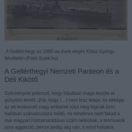
A Gellért-hegy az 1880-as évek elején Klösz György
felvételén (Fotó: fszek.hu)
A Gellérthegyi Nemzeti Panteon és a
Déli Kikötő
Széchényire
jellemző, hogy írásában maga kezdte el
gúnyolni tervét:
„Kár, hogy (…) nem lesz teteje, és ekképp
az ott lerakandó nagy emberek rútul meg fognak ázni.
Valóban szánakozásra méltó, mi mindenre nem fakad a
mai magyar! Hátramaradásai szám nélküliek, a tennivalók
sora aggasztó, pénze pedig alig van, s most holtakra