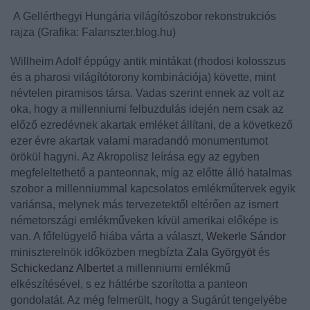
A Gellérthegyi Hungária világítószobor rekonstrukciós
rajza (Grafika: Falanszter.blog.hu)
Willheim Adolf
éppúgy antik mintákat (rhodosi kolosszus
és a pharosi világítótorony kombinációja) követte, mint
névtelen piramisos társa.
Vadas
szerint ennek az volt az
oka, hogy a millenniumi felbuzdulás idején nem csak az
előző ezredévnek akartak emléket állítani, de a következő
ezer évre akartak valami maradandó monumentumot
örökül hagyni. Az Akropolisz leírása egy az egyben
megfeleltethető a panteonnak, míg az előtte álló hatalmas
szobor a millenniummal kapcsolatos emlékműtervek egyik
variánsa, melynek más tervezetektől eltérően az ismert
németországi emlékműveken kívül amerikai előképe is
van. A főfelügyelő hiába várta a választ,
Wekerle Sándor
miniszterelnök időközben megbízta
Zala Györgyöt
és
Schickedanz Albertet
a millenniumi emlékmű
elkészítésével, s ez háttérbe szorította a panteon
gondolatát. Az még felmerült, hogy a Sugárút tengelyébe