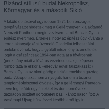
Bizánci stílusú budai Nekropolisz,
Körmagyar és a második Sikló
A kikötő építésével egy időben 1871-ben országos
tervpályázatot hirdettek meg a Gellérthegyen kialakítandó
Nemzeti Pantheon megtervezésére, amit
Berczik Gyula
építész nyert meg. Érdekes, hogy az építész úgy kívánta a
terror laktanyájaként üzemelő Citadellát felhasználni
emlékművének, hogy a gyűlölt intézmény üzemeltetési
jogát a császár csak 1894-ban adta át a fővárosnak
(pénzhiány miatt a főváros vezetése csak jelképesen
romboltatta le ekkor a Fellegvár egyik falszakaszát.)
Berczik Gyula
az ókori görög díszítőelemekben gazdag
budai Akropoliszát nem a nyugati, hanem a bizánci
templomépítészettel ötvözte-, így a gellérthegyi Panteon-
terve leginkább egy frízekkel és domborművekkel
gazdagon díszített görögkeleti bazilikához hasonlított. A
Vasárnapi Újság húsz évvel később erről így írt