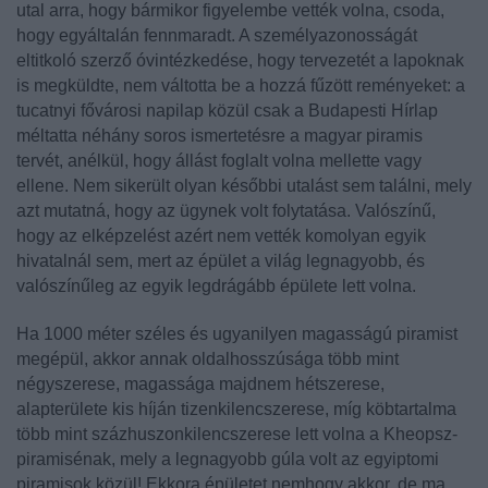
utal arra, hogy bármikor figyelembe vették volna, csoda,
hogy egyáltalán fennmaradt. A személyazonosságát
eltitkoló szerző óvintézkedése, hogy tervezetét a lapoknak
is megküldte, nem váltotta be a hozzá fűzött reményeket: a
tucatnyi fővárosi napilap közül csak a Budapesti Hírlap
méltatta néhány soros ismertetésre a magyar piramis
tervét, anélkül, hogy állást foglalt volna mellette vagy
ellene. Nem sikerült olyan későbbi utalást sem találni, mely
azt mutatná, hogy az ügynek volt folytatása. Valószínű,
hogy az elképzelést azért nem vették komolyan egyik
hivatalnál sem, mert az épület a világ legnagyobb, és
valószínűleg az egyik legdrágább épülete lett volna.
Ha 1000 méter széles és ugyanilyen magasságú piramist
megépül, akkor annak oldalhosszúsága több mint
négyszerese, magassága majdnem hétszerese,
alapterülete kis híján tizenkilencszerese, míg köbtartalma
több mint százhuszonkilencszerese lett volna a Kheopsz-
piramisénak, mely a legnagyobb gúla volt az egyiptomi
piramisok közül! Ekkora épületet nemhogy akkor, de ma