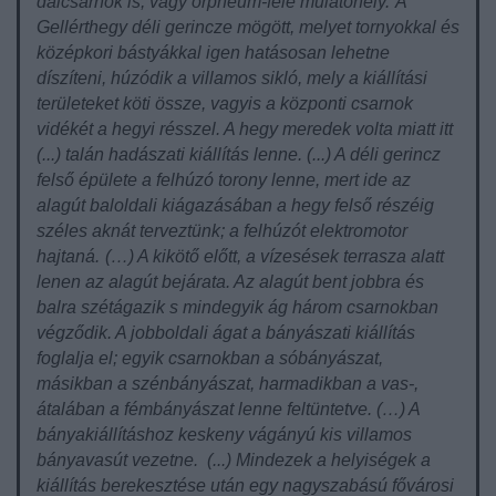
dalcsarnok is, vagy orpheum-féle mulatóhely.
A
Gellérthegy déli gerincze mögött, melyet tornyokkal és
középkori bástyákkal igen hatásosan lehetne
díszíteni, húzódik a villamos sikló, mely a kiállítási
területeket köti össze, vagyis a központi csarnok
vidékét a hegyi résszel. A hegy meredek volta miatt itt
(...) talán hadászati kiállítás lenne. (...) A déli gerincz
felső épülete a felhúzó torony lenne, mert ide az
alagút baloldali kiágazásában a hegy felső részéig
széles aknát terveztünk; a felhúzót elektromotor
hajtaná.
(…) A kikötő előtt, a vízesések terrasza alatt
lenen az alagút bejárata. Az alagút bent jobbra és
balra szétágazik s mindegyik ág három csarnokban
végződik. A jobboldali ágat a bányászati kiállítás
foglalja el; egyik csarnokban a sóbányászat,
másikban a szénbányászat, harmadikban a vas-,
átalában a fémbányászat lenne feltüntetve. (…) A
bányakiállításhoz keskeny vágányú kis villamos
bányavasút vezetne. (...) Mindezek a helyiségek a
kiállítás berekesztése után egy nagyszabású fővárosi