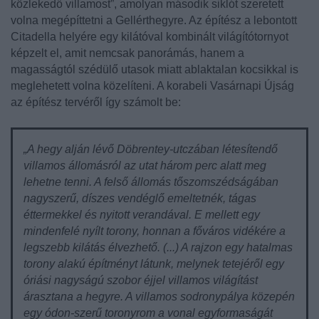
közlekedő villamost”, amolyan második siklót szeretett
volna megépíttetni a Gellérthegyre. Az építész a lebontott
Citadella helyére egy kilátóval kombinált világítótornyot
képzelt el, amit nemcsak panorámás, hanem a
magasságtól szédülő utasok miatt ablaktalan kocsikkal is
meglehetett volna közelíteni. A korabeli Vasárnapi Újság
az építész tervéről így számolt be:
„A hegy alján lévő Döbrentey-utczában létesítendő
villamos állomásról az utat három perc alatt meg
lehetne tenni. A felső állomás tőszomszédságában
nagyszerű, díszes vendéglő emeltetnék, tágas
éttermekkel és nyitott verandával. E mellett egy
mindenfelé nyílt torony, honnan a főváros vidékére a
legszebb kilátás élvezhető. (...) A rajzon egy hatalmas
torony alakú építményt látunk, melynek tetejéről egy
óriási nagyságú szobor éjjel villamos világítást
árasztana a hegyre. A villamos sodronypálya közepén
egy ódon-szerű toronyrom a vonal egyformaságát