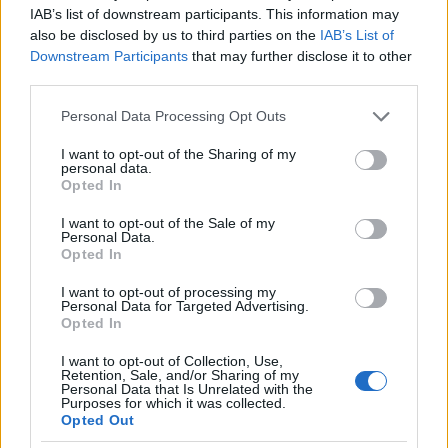
IAB’s list of downstream participants. This information may
also be disclosed by us to third parties on the
IAB’s List of
Downstream Participants
that may further disclose it to other
third parties.
Please note that this website/app uses one or more Google
Personal Data Processing Opt Outs
services and may gather and store information including but
not limited to your visit or usage behaviour. You may click to
I want to opt-out of the Sharing of my
personal data.
grant or deny consent to Google and its third-party tags to
A Gellérthegyre tervezett Nemzeti Panteon tervei + a
Opted In
use your data for below specified purposes in below Google
második Sikló korabeli terve (Grafika: Falanszter.blog.hu)
consent section.
I want to opt-out of the Sale of my
Personal Data.
A nagyra törő gellérthegyi álmok helyett a közmunkatanács
Opted In
1873-ban egy sokkal szerényebb megoldást fogadott el, 12
I want to opt-out of processing my
ezer forintért háromszázezer facsemetével ültettette be a
Personal Data for Targeted Advertising.
kopár sziklát. Mivel 1885-ben hivatalosan is a Kerepesi
Opted In
temető lett nemzeti nagyjaink Nemzeti Panteonja, így
I want to opt-out of Collection, Use,
1893-ban miniszterelnöki előterjesztés alapján a 21 tagú
Retention, Sale, and/or Sharing of my
képviselőházi bizottság végleg elvetette a Gellérthegyre
Personal Data that Is Unrelated with the
Purposes for which it was collected.
szánt Nemzeti Panteon tervezetét. A javaslattal egy időben
Opted Out
ellenben parázs vita alakult ki az Andrássy út végén