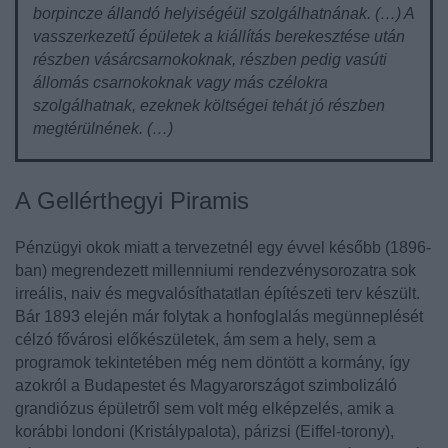
borpincze állandó helyiségéül szolgálhatnának. (…) A
vasszerkezetű épületek a kiállítás berekesztése után
részben vásárcsarnokoknak, részben pedig vasúti
állomás csarnokoknak vagy más czélokra
szolgálhatnak, ezeknek költségei tehát jó részben
megtérülnének. (…)
A Gellérthegyi Piramis
Pénzügyi okok miatt a tervezetnél egy évvel később (1896-
ban) megrendezett millenniumi rendezvénysorozatra sok
irreális, naiv és megvalósíthatatlan építészeti terv készült.
Bár 1893 elején már folytak a honfoglalás megünneplését
célzó fővárosi előkészületek, ám sem a hely, sem a
programok tekintetében még nem döntött a kormány, így
azokról a Budapestet és Magyarországot szimbolizáló
grandiózus épületről sem volt még elképzelés, amik a
korábbi londoni (Kristálypalota), párizsi (Eiffel-torony),