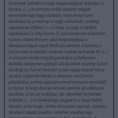
és ennek méretét a hegy magasságával arányba is
hoztuk. (…) A nemzeti emlék épülete mögött
tervezünk egy nagy víztartót, mely annyi vizet
tartalmazna, a mennyi a nagy vízesések, esetleg
ugyanazon időben 1—2 óráig, a nagy szökőkút
táplálására is elég lenne. E vízeséseknek esténkinti
szines villám-fénnyel való megvilágítása a
látványosságok egyik főrészét alkotná. A tartóba a
Duna vizét a kiállítás motorai nappal nyomnák föl. (...)
A nemzeti emlék mögött gondoljuk a történelmi
kiállítás ideiglenes jellegű két épületét, esetleg Szent
Istvánig és Szent Istvántól a mai napig terjedő korra
osztva. Ugyanitt látható a villamos vasút felső
pályaháza, a mely egyszersmind terraszos vendéglő
is lenne. A hegy éjszaki részén épülne az erdészeti
pavillon, a hol az erdőipar, stb, termékei lennének
kiállítva. (…) A Gellérthegy nyugati (s a hegy felöli)
részén, a hol nagy, széles terraszok vannak, számos,
részben magán pavillon épülhet, esetleg egy