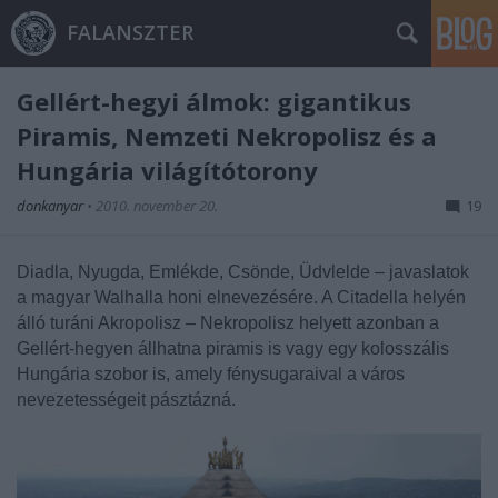
FALANSZTER
Gellért-hegyi álmok: gigantikus
Piramis, Nemzeti Nekropolisz és a
Hungária világítótorony
donkanyar
•
2010. november 20.
19
Diadla, Nyugda, Emlékde, Csönde, Üdvlelde – javaslatok
a magyar Walhalla honi elnevezésére. A Citadella helyén
álló turáni Akropolisz – Nekropolisz helyett azonban a
Gellért-hegyen állhatna piramis is vagy egy kolosszális
Hungária szobor is, amely fénysugaraival a város
nevezetességeit pásztázná.