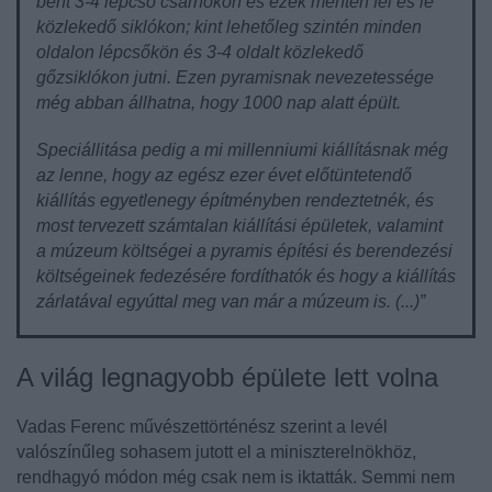
bent 3-4 lépcső csarnokon és ezek mentén fel és le
közlekedő siklókon; kint lehetőleg szintén minden
oldalon lépcsőkön és 3-4 oldalt közlekedő
gőzsiklókon jutni. Ezen pyramisnak nevezetessége
még abban állhatna, hogy 1000 nap alatt épült.
Speciállitása pedig a mi millenniumi kiállításnak még
az lenne, hogy az egész ezer évet előtüntetendő
kiállítás egyetlenegy építményben rendeztetnék, és
most tervezett számtalan kiállítási épületek, valamint
a múzeum költségei a pyramis építési és berendezési
költségeinek fedezésére fordíthatók és hogy a kiállítás
zárlatával egyúttal meg van már a múzeum is.
(...)”
A világ legnagyobb épülete lett volna
Vadas Ferenc
művészettörténész szerint a levél
valószínűleg sohasem jutott el a miniszterelnökhöz,
rendhagyó módon még csak nem is iktatták. Semmi nem