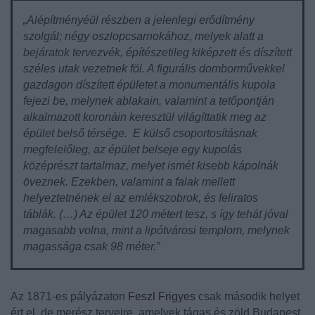
„Alépítményéül részben a jelenlegi erődítmény
szolgál; négy oszlopcsarnokához, melyek alatt a
bejáratok tervezvék, építészetileg kiképzett és díszített
széles utak vezetnek föl. A figurális domborművekkel
gazdagon díszített épületet a monumentális kupola
fejezi be, melynek ablakain, valamint a tetőpontján
alkalmazott koronáin keresztül világíttatik meg az
épület belső térsége. E külső csoportosításnak
megfelelőleg, az épület belseje egy kupolás
középrészt tartalmaz, melyet ismét kisebb kápolnák
öveznek. Ezekben, valamint a falak mellett
helyeztetnének el az emlékszobrok, és feliratos
táblák. (…) Az épület 120 métert tesz, s így tehát jóval
magasabb volna, mint a lipótvárosi templom, melynek
magassága csak 98 méter.”
Az 1871-es pályázaton
Feszl Frigyes
csak második helyet
ért el, de merész terveire, amelyek tágas és zöld Budapest